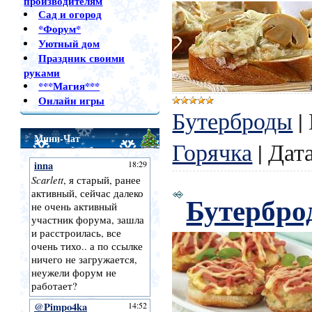
производителям
Сад и огород
*Форум*
Уютный дом
Праздник своими
руками
***Магия***
Онлайн игры
Бутерброды
|
Мини-Чат
Горячка
|
Дата
Бутербро