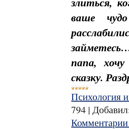
злиться, к
ваше чуд
расслабили
займетесь…
папа, хоч
сказку. Разд
Психология и
794
|
Добавил
Комментарии 