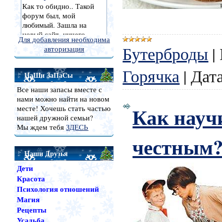
Для добавления необходима
Бутерброды
|
авторизация
Горячка
|
Дата
НаШи ЗаПаСы
Все наши запасы вместе с
нами можно найти на новом
Как науч
месте! Хочешь стать частью
нашей дружной семьи?
Мы ждем тебя
ЗДЕСЬ
честным
Наши Друзья
Дети
Красота
Психология отношений
Магия
Рецепты
Усадьба