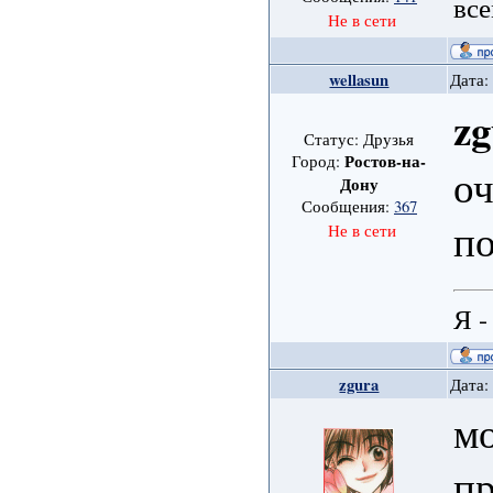
все
Не в сети
wellasun
Дата:
zg
Статус: Друзья
Ростов-на-
Город:
оч
Дону
Сообщения:
367
по
Не в сети
Я -
zgura
Дата:
мо
пр