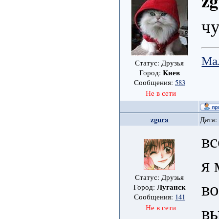
zg
ч
Ма
Статус: Друзья
Kиев
Город:
Сообщения:
583
Не в сети
zgura
Дата:
вс
я
Статус: Друзья
во
Луганск
Город:
Сообщения:
141
в
Не в сети