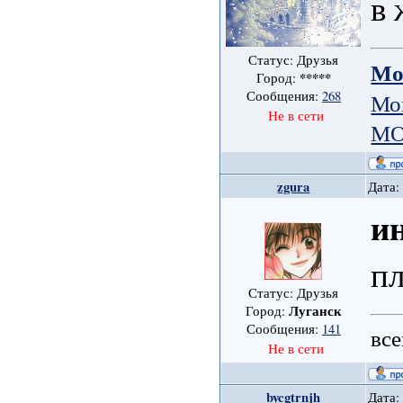
в 
Статус: Друзья
Мо
*****
Город:
Сообщения:
268
Мо
Не в сети
МО
zgura
Дата:
и
пл
Статус: Друзья
Луганск
Город:
Сообщения:
141
все
Не в сети
bycgtrnjh
Дата: