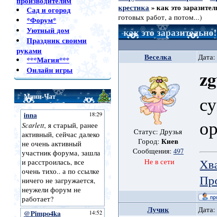
производителям
крестика
»
как это заразител
Сад и огород
готовых работ, а потом...)
*Форум*
Уютный дом
как это заразительно!
Праздник своими
руками
Веселка
Дата:
***Магия***
Онлайн игры
zg
Мини-Чат
су
ор
Статус: Друзья
Киев
Город:
Сообщения:
497
Хв
Не в сети
Пр
Лучик
Дата: