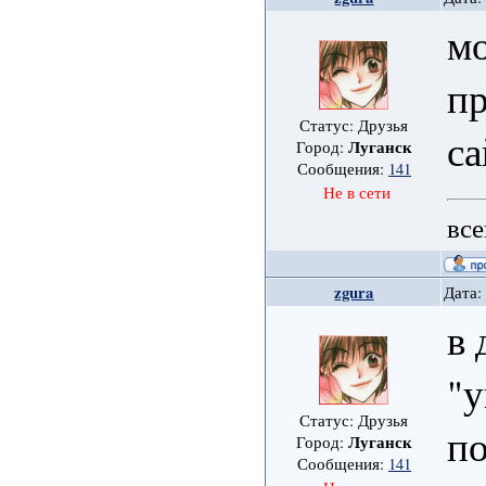
мо
пр
Статус: Друзья
са
Луганск
Город:
Сообщения:
141
Не в сети
все
zgura
Дата:
в 
"у
Статус: Друзья
по
Луганск
Город:
Сообщения:
141