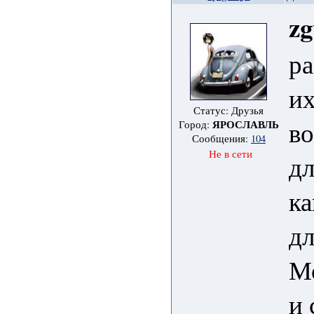
zg
ра
их
Статус: Друзья
в
ЯРОСЛАВЛЬ
Город:
Сообщения:
104
Не в сети
дл
ка
дл
Мо
и 