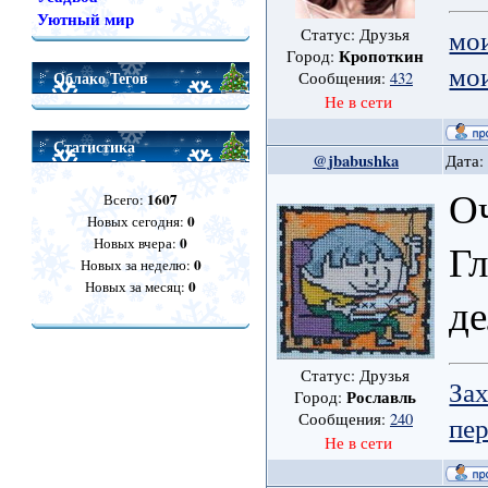
Уютный мир
мо
Статус: Друзья
Кропоткин
Город:
мо
Облако Тегов
Сообщения:
432
Не в сети
Статистика
@jbabushka
Дата:
О
1607
Всего:
0
Новых сегодня:
0
Новых вчера:
Гл
0
Новых за неделю:
0
Новых за месяц:
де
Статус: Друзья
Зах
Рославль
Город:
Сообщения:
240
пе
Не в сети