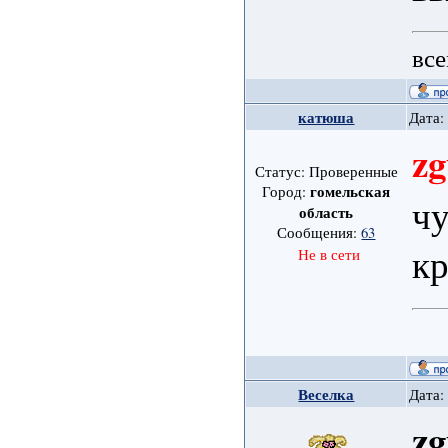
все
катюша
Дата:
zg
Статус: Проверенные
гомельская
Город:
чу
область
Сообщения:
63
кр
Не в сети
Веселка
Дата:
zg