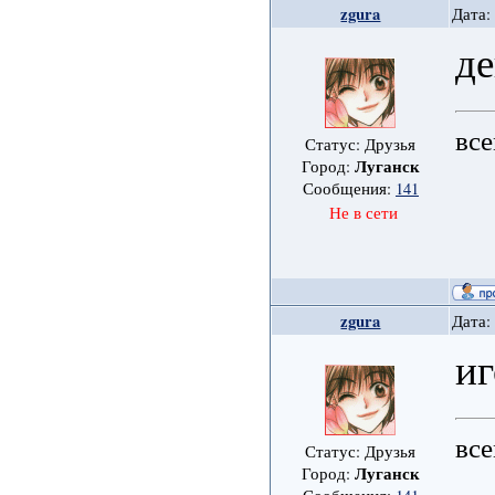
zgura
Дата:
де
все
Статус: Друзья
Луганск
Город:
Сообщения:
141
Не в сети
zgura
Дата:
и
все
Статус: Друзья
Луганск
Город: