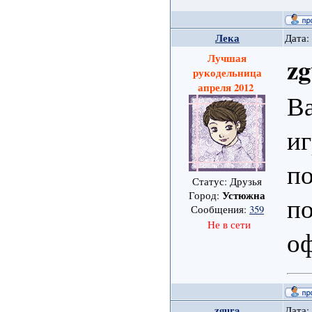
Лека
Дата:
Лучшая
zg
рукодельница
апреля 2012
В
иг
по
Статус: Друзья
Устюжна
Город:
по
Сообщения:
359
Не в сети
оф
zgura
Дата: