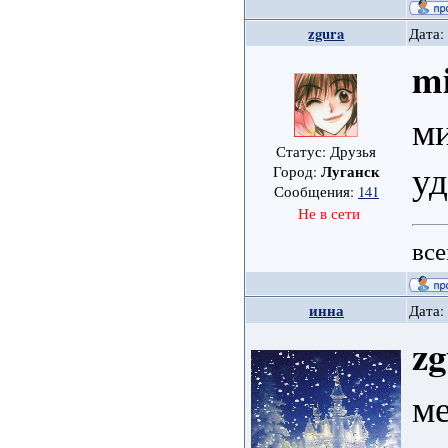
zgura
Дата:
mi
м
Статус: Друзья
уд
Луганск
Город:
Сообщения:
141
Не в сети
все
инна
Дата:
zg
ме