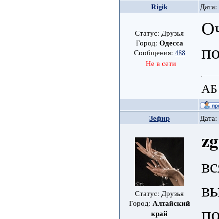
Rigik
Дата:
О
Статус: Друзья
Одесса
Город:
п
Сообщения:
488
Не в сети
АБ
Зефир
Дата:
zg
в
вы
Статус: Друзья
Алтайский
Город:
по
край