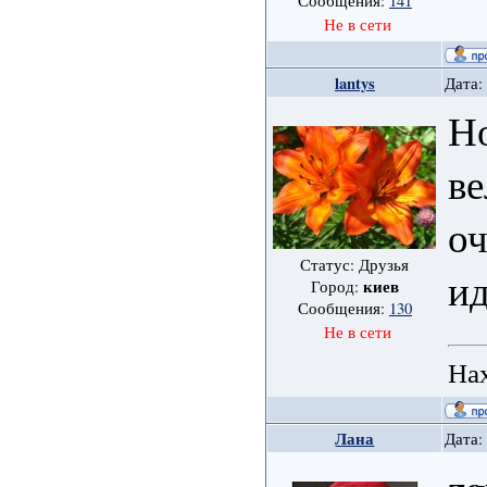
Сообщения:
141
Не в сети
lantys
Дата:
Н
ве
оч
Статус: Друзья
ид
киев
Город:
Сообщения:
130
Не в сети
Нах
Лана
Дата: