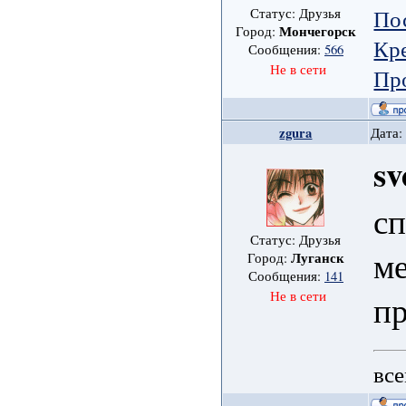
По
Статус: Друзья
Мончегорск
Город:
Кре
Сообщения:
566
Не в сети
Пр
zgura
Дата:
sv
сп
Статус: Друзья
ме
Луганск
Город:
Сообщения:
141
Не в сети
п
все