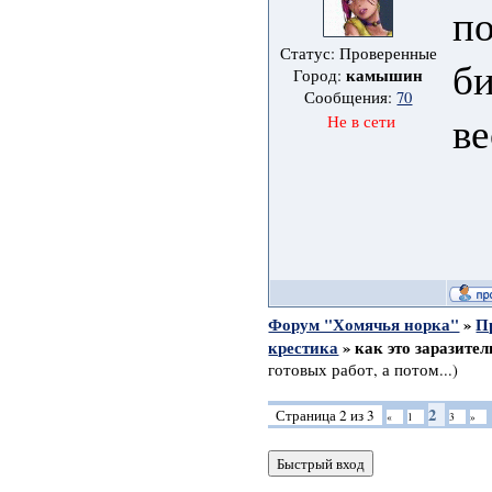
п
Статус: Проверенные
б
камышин
Город:
Сообщения:
70
ве
Не в сети
Форум "Хомячья норка"
»
П
крестика
»
как это заразител
готовых работ, а потом...)
2
Страница
2
из
3
«
1
3
»