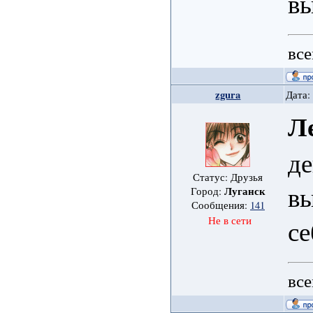
в
все
zgura
Дата:
Л
де
Статус: Друзья
вы
Луганск
Город:
Сообщения:
141
Не в сети
се
все