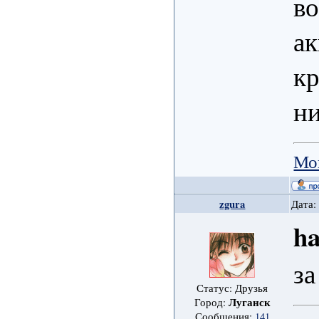
во
ак
к
ни
Мо
zgura
Дата:
h
за
Статус: Друзья
Луганск
Город:
Сообщения:
141