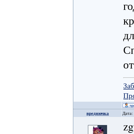
го
кр
дл
Сп
от
Заб
Пр
вреднючка
Дата:
zg