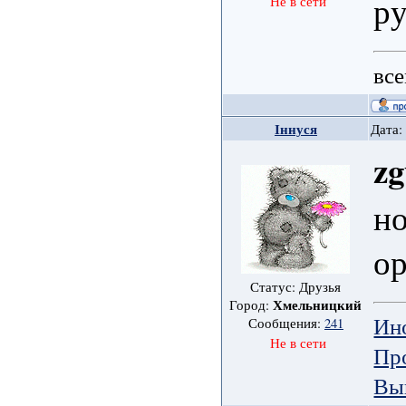
р
Не в сети
все
Іннуся
Дата:
zg
н
ор
Статус: Друзья
Хмельницкий
Город:
Ин
Сообщения:
241
Не в сети
Пр
Вы