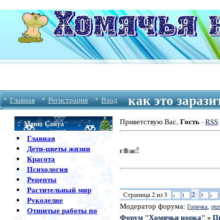
как это зарази
Главная
Регистрация
Вход
Гость
Приветствую Вас
,
·
RSS
Меню Сайта
Главная
Дети-цветы жизни
Красота
Психология
Рецепты
Растительный мир
2
Страница
2
из
3
«
1
3
»
Рукоделие
Модератор форума:
,
Горячка
pter
Отшитые работы по
Форум "Хомячья норка"
»
П