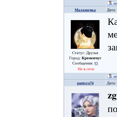
Мадамочка
Дата:
Ка
ме
за
Статус: Друзья
Кременчуг
Город:
Сообщения:
93
Не в сети
pantera74
Дата:
zg
п