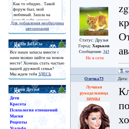
zg
кр
Для добавления необходима
авторизация
От
Статус: Друзья
НаШи ЗаПаСы
Харьков
Город:
ав
Сообщения:
343
Все наши запасы вместе с
нами можно найти на новом
Не в сети
месте! Хочешь стать частью
нашей дружной семьи?
Мы ждем тебя
ЗДЕСЬ
Олечка73
Дата:
Лучшая
Кл
Наши Друзья
рукодельница
Дети
ЗИМЫ
по
Красота
Психология отношений
х
Магия
Рецепты
Усадьба