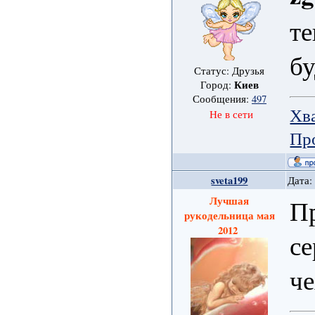
те
б
Статус: Друзья
Киев
Город:
Сообщения:
497
Хв
Не в сети
Пр
sveta199
Дата:
Лучшая
П
рукодельница мая
2012
се
ч