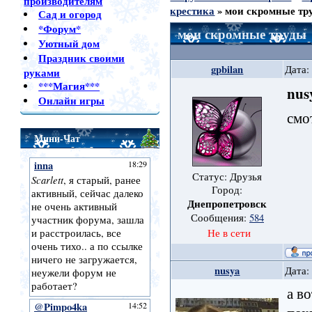
производителям
крестика
»
мои скромные тр
Сад и огород
*Форум*
мои скромные труды
Уютный дом
Праздник своими
gpbilan
Дата:
руками
***Магия***
nus
Онлайн игры
смо
Мини-Чат
Статус: Друзья
Город:
Днепропетровск
Сообщения:
584
Не в сети
nusya
Дата:
а в