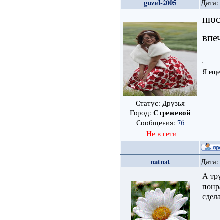
guzel-2005
Дата:
нюс
впе
Я еще
Статус: Друзья
Стрежевой
Город:
Сообщения:
76
Не в сети
natnat
Дата:
А тр
понр
сдел