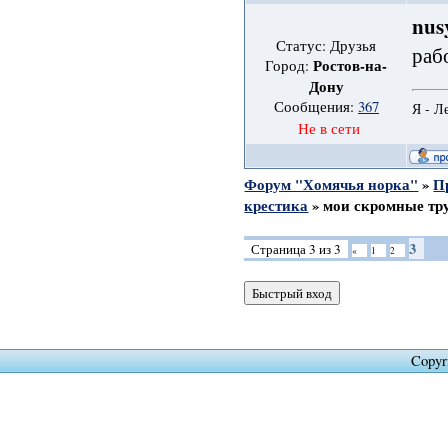
nus
Статус: Друзья
раб
Ростов-на-
Город:
Дону
Сообщения:
367
Я - Л
Не в сети
Форум "Хомячья норка"
»
П
крестика
»
мои скромные тр
3
Страница
3
из
3
«
1
2
Copyr