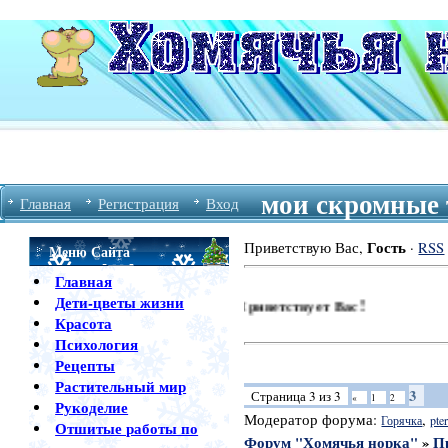
мои скромные 
Главная
Регистрация
Вход
Гость
Приветствую Вас
,
·
RSS
Меню Сайта
Главная
Дети-цветы жизни
Форум Хомячья Норка Приветствует Вас!
Красота
Психология
Рецепты
Растительный мир
3
Страница
3
из
3
«
1
2
Рукоделие
Модератор форума:
,
Горячка
pter
Отшитые работы по
Форум "Хомячья норка"
»
П