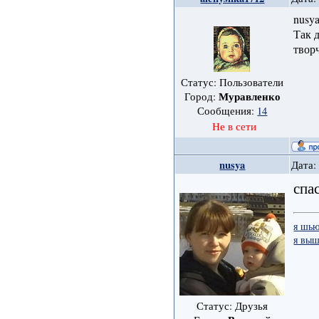
nusy
Так 
творч
Статус: Пользователи
Муравленко
Город:
Сообщения:
14
Не в сети
nusya
Дата:
спа
я шь
я вы
Статус: Друзья