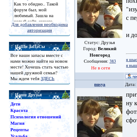
пох
"из
с п
Для добавления необходима
авторизация
и д
Статус: Друзья
НаШи ЗаПаСы
Великий
Город:
Новгород
Все наши запасы вместе с
я шь
нами можно найти на новом
Сообщения:
383
я вы
месте! Хочешь стать частью
Не в сети
нашей дружной семьи?
Мы ждем тебя
ЗДЕСЬ
nusya
Дата:
при
Наши Друзья
ну 
Дети
Красота
фот
Психология отношений
сфо
Магия
Рецепты
Усадьба