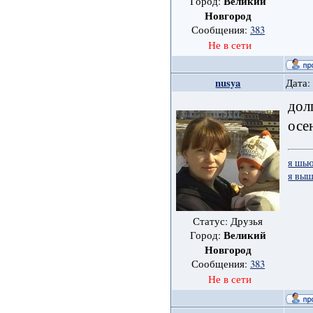
Великий
Город:
Новгород
Сообщения:
383
Не в сети
nusya
Дата:
дол
осе
я шь
я вы
Статус: Друзья
Великий
Город:
Новгород
Сообщения:
383
Не в сети