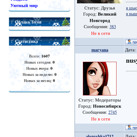
Уютный мир
я шь
Статус: Друзья
я вы
Великий
Город:
Новгород
Облако Тегов
Сообщения:
383
Не в сети
Статистика
maryana
Дата:
1607
Всего:
nus
0
Новых сегодня:
0
Новых вчера:
0
Новых за неделю:
0
Новых за месяц:
Статус: Модераторы
Новосибирск
Город:
Сообщения:
2745
Не в сети
alenyshka1712
Дата: