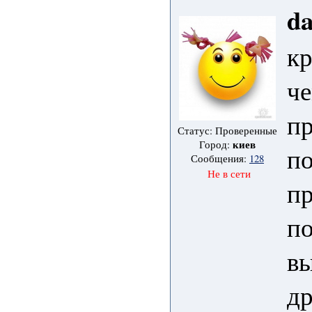
d
кр
че
п
Статус: Проверенные
киев
Город:
по
Сообщения:
128
Не в сети
пр
по
вы
др