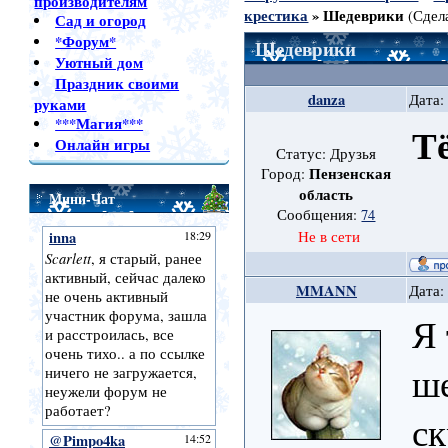
производителям
крестика
»
Шедеврики
(Сдел
Сад и огород
*Форум*
Шедеврики
Уютный дом
Праздник своими
danza
Дата:
руками
***Магия***
Т
Онлайн игры
Статус: Друзья
Пензенская
Город:
область
Мини-Чат
Сообщения:
74
Не в сети
MMANN
Дата:
Я 
ш
ск