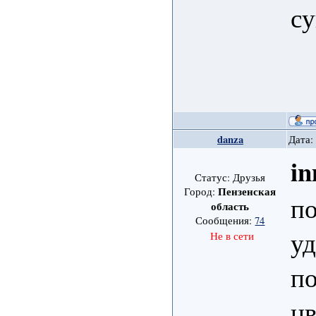
су
danza
Дата:
in
Статус: Друзья
Пензенская
Город:
п
область
Сообщения:
74
уд
Не в сети
п
цв