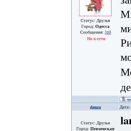
М
Статус: Друзья
ми
Одесса
Город:
Сообщения:
310
Ри
Не в сети
мо
М
де
danza
Дата:
la
Статус: Друзья
Пензенская
Город: