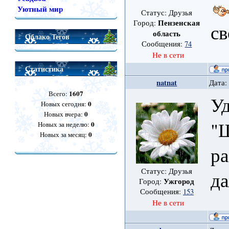
Уютный мир
Статус: Друзья
Пензенская
Город:
с
область
Облако Тегов
Сообщения:
74
Не в сети
Статистика
natnat
Дата:
1607
Всего:
Уд
0
Новых сегодня:
0
Новых вчера:
"Ш
0
Новых за неделю:
0
Новых за месяц:
ра
Статус: Друзья
да
Ужгород
Город:
Сообщения:
153
Не в сети