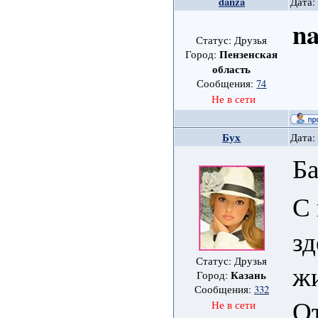
danza
Дата:
na
Статус: Друзья
Пензенская
Город:
область
Сообщения:
74
Не в сети
Бух
Дата:
Б
С 
зд
Статус: Друзья
жи
Казань
Город:
Сообщения:
332
От
Не в сети