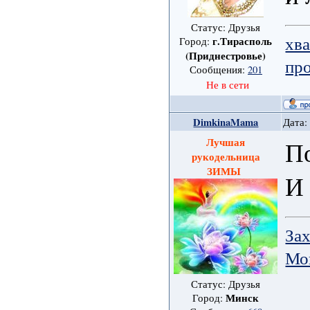
Статус: Друзья
хв
г.Тирасполь
Город:
(Приднестровье)
пр
Сообщения:
201
Не в сети
DimkinaMama
Дата:
Лучшая
П
рукодельница
ЗИМЫ
И 
Зах
Мо
Статус: Друзья
Минск
Город: