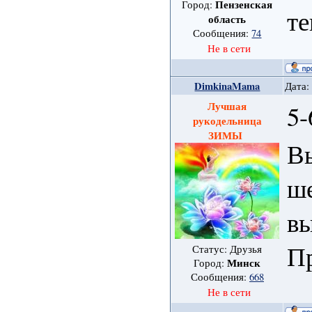
Пензенская
Город:
те
область
Сообщения:
74
Не в сети
DimkinaMama
Дата:
Лучшая
5-
рукодельница
ЗИМЫ
В
ш
вы
П
Статус: Друзья
Минск
Город:
Сообщения:
668
Не в сети