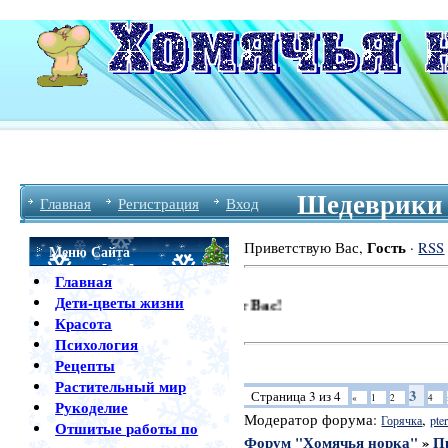
Шедеврики 
Главная
Регистрация
Вход
Гость
Приветствую Вас
,
·
RSS
Меню Сайта
Главная
Дети-цветы жизни
Красота
Психология
Рецепты
Растительный мир
3
Страница
3
из
4
«
1
2
4
Рукоделие
Модератор форума:
,
Горячка
pter
Отшитые работы по
Форум "Хомячья норка"
»
П