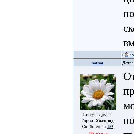
по
ск
вм
natnat
Дата:
От
п
мо
Статус: Друзья
по
Ужгород
Город:
Сообщения:
153
Не в сети