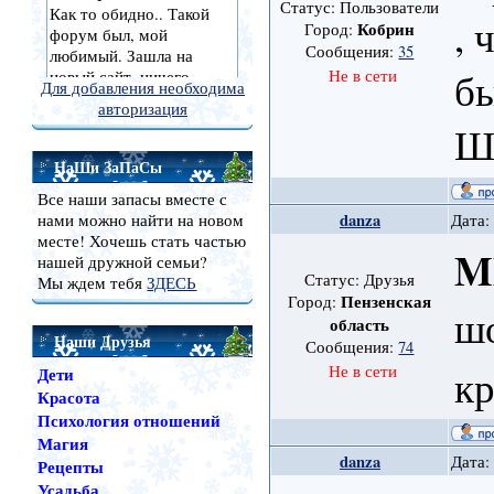
Статус: Пользователи
, 
Кобрин
Город:
Сообщения:
35
бы
Не в сети
Для добавления необходима
авторизация
Ш
НаШи ЗаПаСы
Все наши запасы вместе с
danza
нами можно найти на новом
Дата:
месте! Хочешь стать частью
M
нашей дружной семьи?
Статус: Друзья
Мы ждем тебя
ЗДЕСЬ
Пензенская
Город:
шо
область
Наши Друзья
Сообщения:
74
к
Не в сети
Дети
Красота
Психология отношений
Магия
danza
Дата:
Рецепты
Усадьба