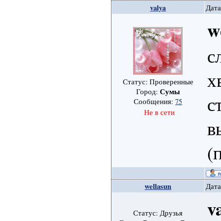
valya
Дата
w
с
х
Статус: Проверенные
Сумы
Город:
с
Сообщения:
75
Не в сети
в
(
wellasun
Дата
v
Статус: Друзья