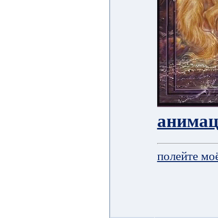
анима
полейте мо