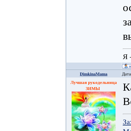
о
з
в
Я 
DimkinaMama
Дата
Лучшая рукодельница
К
ЗИМЫ
В
За