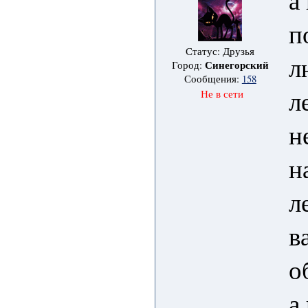
п
Статус: Друзья
л
Синегорский
Город:
Сообщения:
158
л
Не в сети
н
н
л
в
о
а