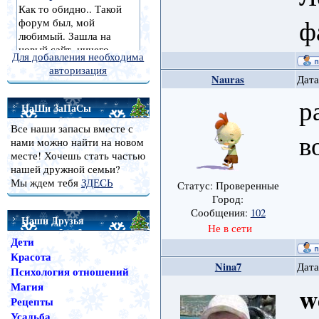
ф
Для добавления необходима
авторизация
Nauras
Дата
р
НаШи ЗаПаСы
Все наши запасы вместе с
в
нами можно найти на новом
месте! Хочешь стать частью
нашей дружной семьи?
Мы ждем тебя
ЗДЕСЬ
Статус: Проверенные
Город:
Сообщения:
102
Наши Друзья
Не в сети
Дети
Красота
Nina7
Дата
Психология отношений
Магия
w
Рецепты
Усадьба