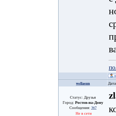
н
с
п
в
по
wellasun
Дата
z
Статус: Друзья
Ростов-на-Дону
Город:
к
Сообщения:
367
Не в сети