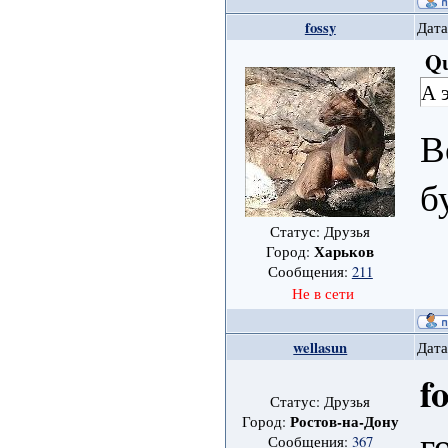
fossy
Дата
Qu
А 
В
б
Статус: Друзья
Харьков
Город:
Сообщения:
211
Не в сети
wellasun
Дата
f
Статус: Друзья
Ростов-на-Дону
Город:
г
Сообщения:
367