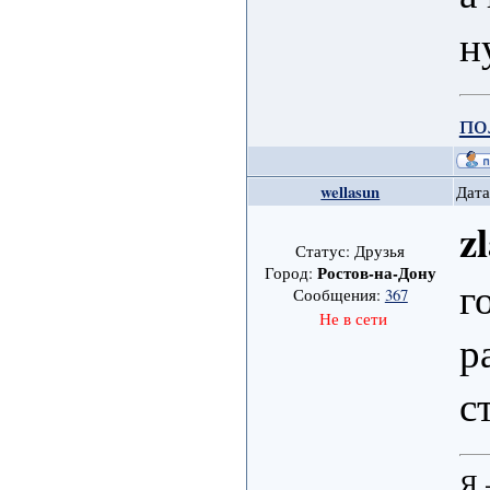
н
по
wellasun
Дата
z
Статус: Друзья
Ростов-на-Дону
Город:
г
Сообщения:
367
Не в сети
р
с
Я 