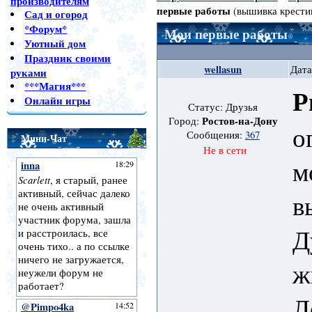
производителям
первые работы
(вышивка крести
Сад и огород
*Форум*
Мои первые работы
Уютный дом
Праздник своими
wellasun
Дата
руками
***Магия***
Р
Онлайн игры
Статус: Друзья
Ростов-на-Дону
Город:
о
Сообщения:
367
Мини-Чат
Не в сети
м
в
Д
ж
Л