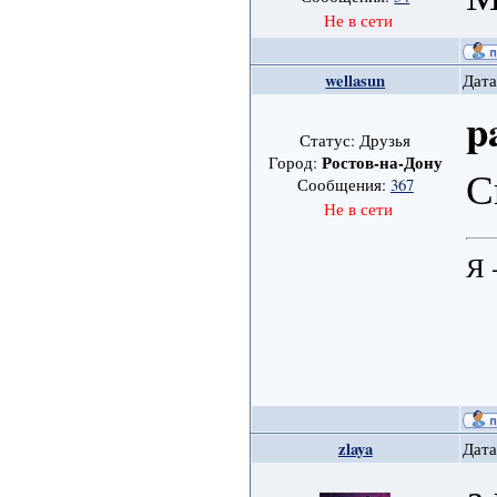
Не в сети
wellasun
Дата
p
Статус: Друзья
Ростов-на-Дону
Город:
С
Сообщения:
367
Не в сети
Я 
zlaya
Дата
а