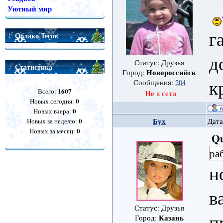
Уютный мир
г
Облако Тегов
д
Статус: Друзья
Статистика
Новороссийск
Город:
к
Сообщения:
204
1607
Всего:
Не в сети
0
Новых сегодня:
0
Новых вчера:
0
Бух
Новых за неделю:
Дата
0
Новых за месяц:
Qu
ра
н
в
Статус: Друзья
п
Казань
Город: