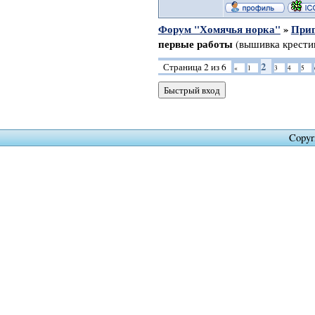
Форум "Хомячья норка"
»
Приг
первые работы
(вышивка крести
2
Страница
2
из
6
«
1
3
4
5
Copyr