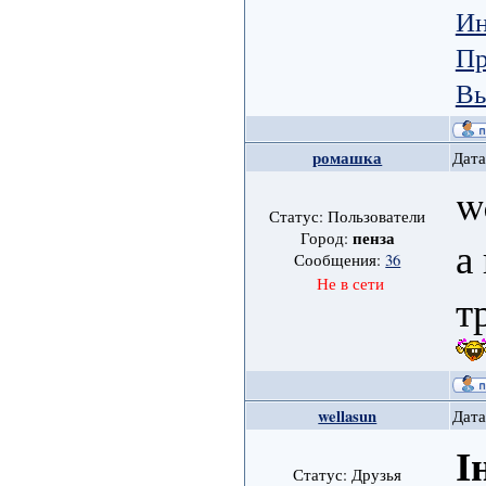
Ин
Пр
Вы
ромашка
Дата
w
Статус: Пользователи
пенза
Город:
а
Сообщения:
36
Не в сети
т
wellasun
Дата
І
Статус: Друзья