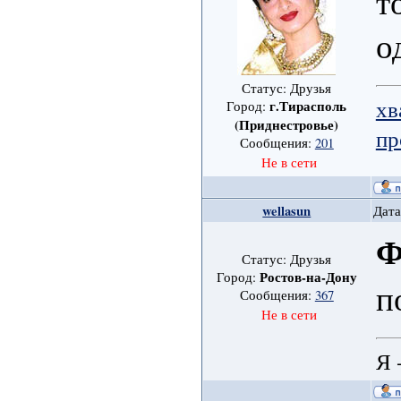
т
о
Статус: Друзья
хв
г.Тирасполь
Город:
(Приднестровье)
пр
Сообщения:
201
Не в сети
wellasun
Дата
Ф
Статус: Друзья
Ростов-на-Дону
Город:
п
Сообщения:
367
Не в сети
Я 