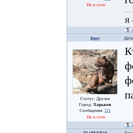
Не в сети
Я 
fossy
Дата
К
ф
ф
п
Статус: Друзья
Харьков
Город:
Сообщения:
211
Не в сети
FLOWER10
Дата