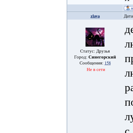
zlaya
Дата
д
л
Статус: Друзья
п
Синегорский
Город:
Сообщения:
158
л
Не в сети
р
п
л
с