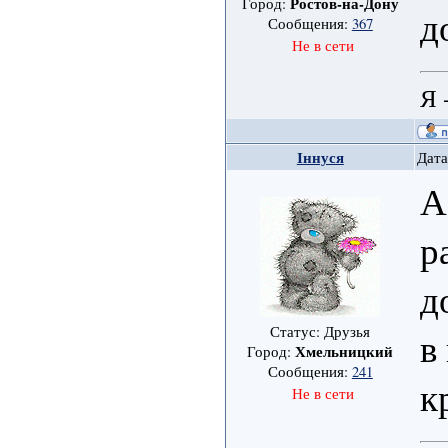
Ростов-на-Дону
Город:
д
Сообщения:
367
Не в сети
Я 
Іннуся
Дата
А
р
д
Статус: Друзья
в
Хмельницкий
Город:
Сообщения:
241
к
Не в сети