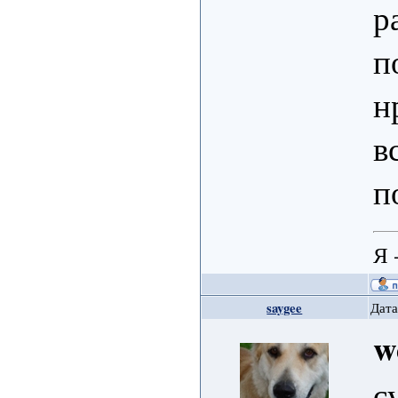
р
п
н
в
п
Я 
saygee
Дата
w
с