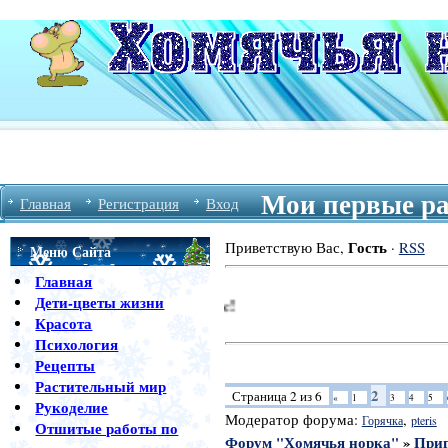
Мои первые ра
Главная
Регистрация
Вход
Гость
Приветствую Вас
,
·
RSS
Меню Сайта
Главная
Дети-цветы жизни
Красота
Психология
Рецепты
Растительный мир
2
Страница
2
из
6
«
1
3
4
5
Рукоделие
Модератор форума:
,
Горячка
pteris
Отшитые работы по
Форум "Хомячья норка"
»
Приг