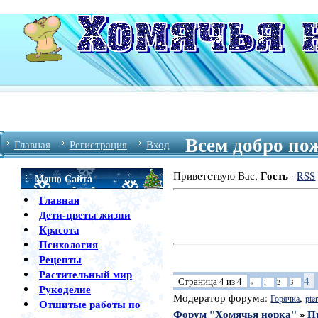
Всем добро по
Главная
Регистрация
Вход
Гость
Приветствую Вас
,
·
RSS
Меню Сайта
Главная
Дети-цветы жизни
Красота
Психология
Рецепты
Растительный мир
4
Страница
4
из
4
«
1
2
3
Рукоделие
Модератор форума:
,
Горячка
pter
Отшитые работы по
Форум "Хомячья норка"
»
П