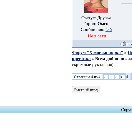
Статус: Друзья
Омск
Город:
Сообщения:
236
Не в сети
Форум "Хомячья норка"
»
П
крестика
»
Всем добро пожал
скромные рукоделия)
4
Страница
4
из
4
«
1
2
3
Copyr