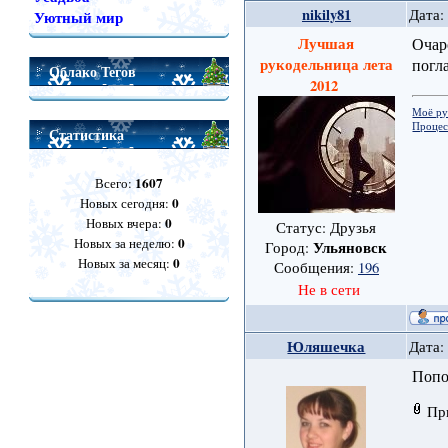
nikily81
Дата:
Уютный мир
Лучшая
Очар
рукодельница лета
погл
Облако Тегов
2012
Моё ру
Процес
Статистика
1607
Всего:
0
Новых сегодня:
0
Новых вчера:
Статус: Друзья
0
Новых за неделю:
Ульяновск
Город:
0
Новых за месяц:
Сообщения:
196
Не в сети
Юляшечка
Дата:
Попо
Пр