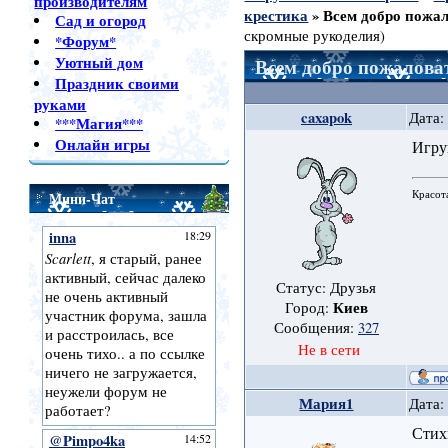
производителям
крестика
»
Всем добро пожал
Сад и огород
скромные рукоделия)
*Форум*
Уютный дом
Всем добро пожалова
Праздник своими
руками
caxapok
Дата:
***Магия***
Онлайн игры
Игру
Красот
Мини-Чат
Статус: Друзья
Киев
Город:
Сообщения:
327
Не в сети
Мария1
Дата:
Стих