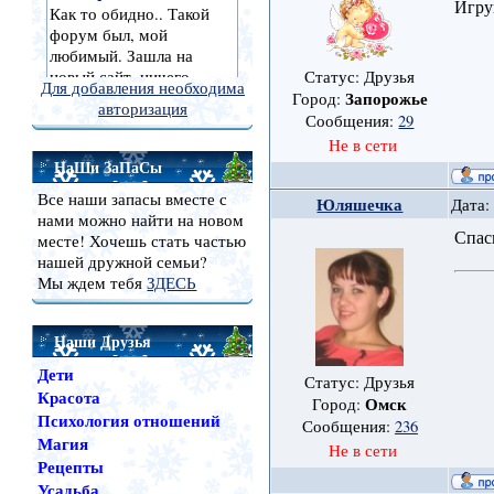
Игру
Статус: Друзья
Для добавления необходима
Запорожье
Город:
авторизация
Сообщения:
29
Не в сети
НаШи ЗаПаСы
Все наши запасы вместе с
Юляшечка
Дата:
нами можно найти на новом
Спас
месте! Хочешь стать частью
нашей дружной семьи?
Мы ждем тебя
ЗДЕСЬ
Наши Друзья
Дети
Статус: Друзья
Красота
Омск
Город:
Психология отношений
Сообщения:
236
Магия
Не в сети
Рецепты
Усадьба