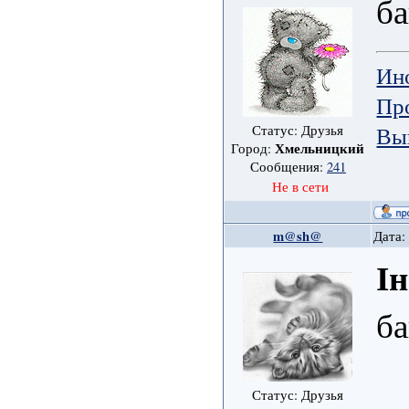
ба
Ин
Пр
Вы
Статус: Друзья
Хмельницкий
Город:
Сообщения:
241
Не в сети
m@sh@
Дата:
І
ба
Статус: Друзья