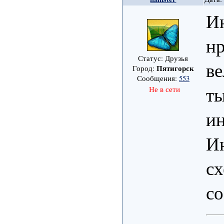
Ин
нр
Статус: Друзья
ве
Пятигорск
Город:
Сообщения:
553
ты
Не в сети
ин
Ин
сх
с