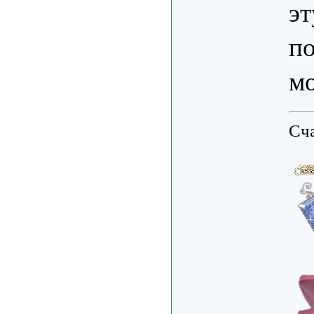
э
п
м
Сча