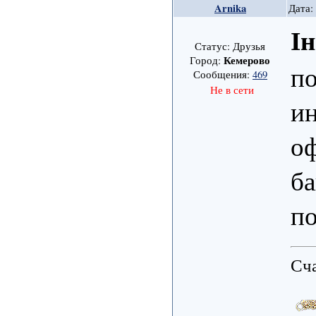
Arnika
Дата:
І
Статус: Друзья
Кемерово
Город:
п
Сообщения:
469
Не в сети
ин
оф
ба
по
Сча