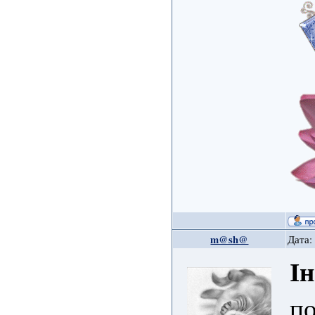
m@sh@
Дата:
І
по