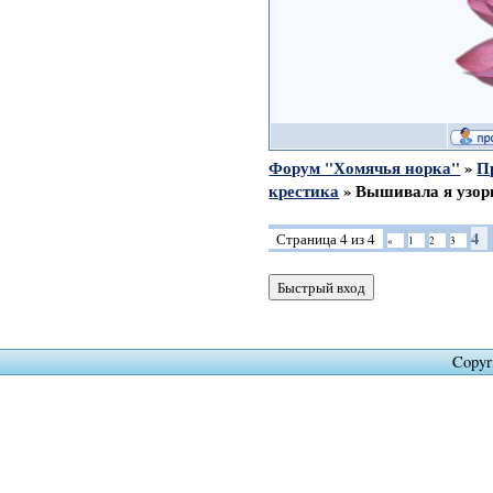
Форум "Хомячья норка"
»
П
крестика
»
Вышивала я узор
4
Страница
4
из
4
«
1
2
3
Copyr