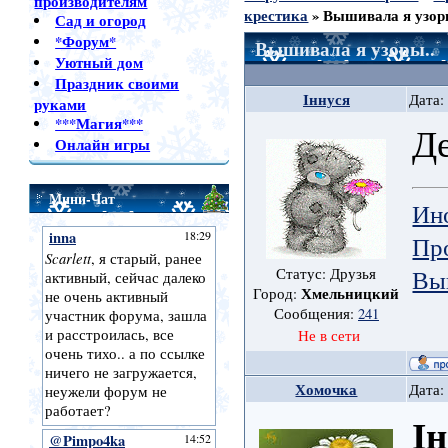
производителям
крестика
»
Вышивала я узор
Сад и огород
*Форум*
Вышивала я узоры..
Уютный дом
Праздник своими
Іннуся
Дата:
руками
***Магия***
Де
Онлайн игры
Мини-Чат
Ин
Пр
Вы
Статус: Друзья
Хмельницкий
Город:
Сообщения:
241
Не в сети
Хомочка
Дата:
І