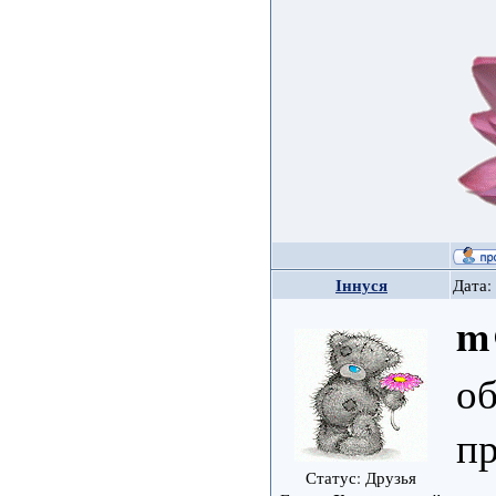
Іннуся
Дата:
m
об
п
Статус: Друзья