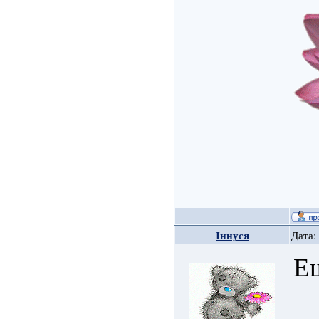
Іннуся
Дата:
Ещ