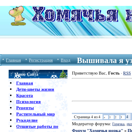
Вышивала я уз
Главная
Регистрация
Вход
Гость
Приветствую Вас
,
·
RSS
Меню Сайта
Главная
Дети-цветы жизни
Красота
Психология
Рецепты
Растительный мир
4
Страница
4
из
4
«
1
2
3
Рукоделие
Модератор форума:
,
Горячка
pter
Отшитые работы по
Форум "Хомячья норка"
»
П