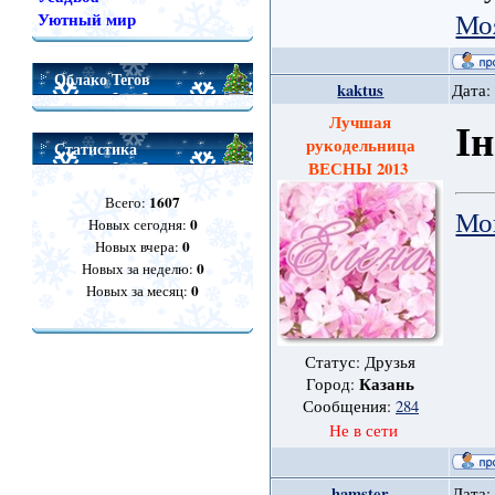
Мо
Уютный мир
Облако Тегов
kaktus
Дата:
Лучшая
І
рукодельница
Статистика
ВЕСНЫ 2013
1607
Всего:
Мо
0
Новых сегодня:
0
Новых вчера:
0
Новых за неделю:
0
Новых за месяц:
Статус: Друзья
Казань
Город:
Сообщения:
284
Не в сети
hamster
Дата: