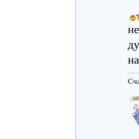
не
д
на
Сча