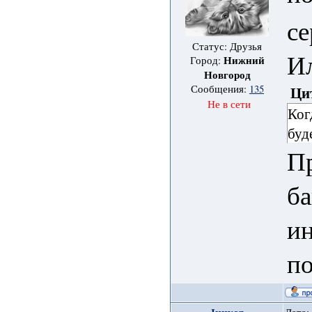
се
Статус: Друзья
Ил
Нижний
Город:
Новгород
Ци
Сообщения:
135
Не в сети
Ког
буд
П
б
ин
по