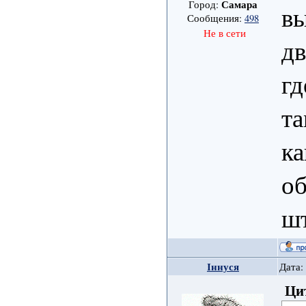
Самара
Город:
в
Сообщения:
498
Не в сети
дв
гд
та
ка
об
ш
Іннуся
Дата:
Ци