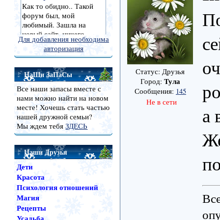
По
се
Для добавления необходима
авторизация
оч
Статус: Друзья
НаШи ЗаПаСы
Тула
Город:
ро
Все наши запасы вместе с
Сообщения:
145
нами можно найти на новом
Не в сети
месте! Хочешь стать частью
а 
нашей дружной семьи?
Мы ждем тебя
ЗДЕСЬ
Ж
Наши Друзья
по
Дети
Красота
Психология отношений
Все
Магия
Рецепты
опу
Усадьба