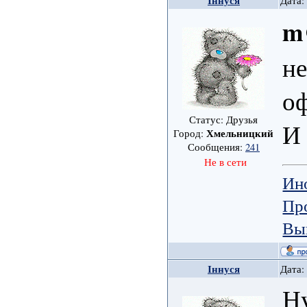
Іннуся
Дата:
m
не
оф
Статус: Друзья
И 
Хмельницкий
Город:
Сообщения:
241
Не в сети
Ин
Пр
Вы
Іннуся
Дата:
Ну