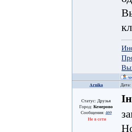
Вы
к
Ин
Пр
Вы
Arnika
Дата:
І
Статус: Друзья
Кемерово
Город:
за
Сообщения:
469
Не в сети
Но