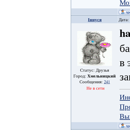
Мо
Іннуся
Дата:
h
ба
в 
Статус: Друзья
за
Хмельницкий
Город:
Сообщения:
241
Не в сети
Ин
Пр
Вы