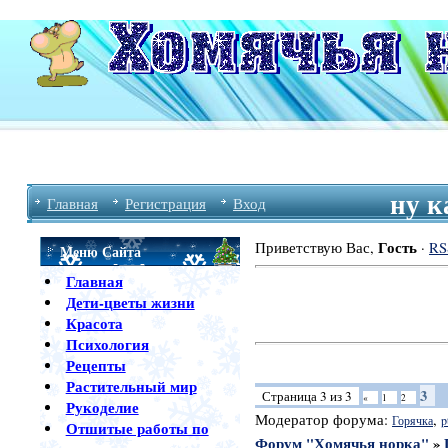
ну к
Главная
Регистрация
Вход
Гость
Приветствую Вас
,
·
RS
Меню Сайта
Главная
Дети-цветы жизни
Красота
Психология
Рецепты
Растительный мир
3
Страница
3
из
3
«
1
2
Рукоделие
Модератор форума:
,
Горячка
p
Отшитые работы по
Форум "Хомячья норка"
»