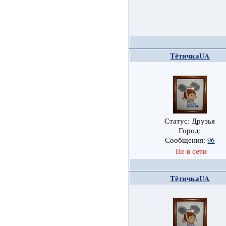
ТётичкаUA
Статус: Друзья
Город:
Сообщения:
96
Не в сети
ТётичкаUA