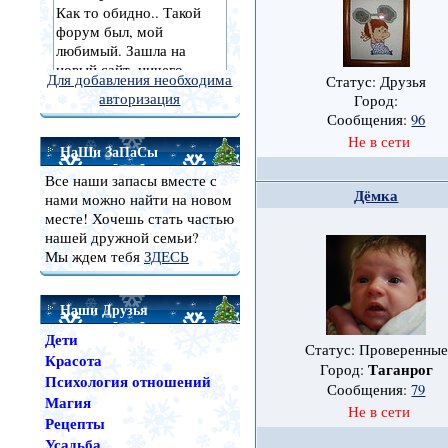
Для добавления необходима
Статус: Друзья
авторизация
Город:
Сообщения:
96
Не в сети
НаШи ЗаПаСы
Все наши запасы вместе с
Дёмка
нами можно найти на новом
месте! Хочешь стать частью
нашей дружной семьи?
Мы ждем тебя
ЗДЕСЬ
Наши Друзья
Дети
Статус: Проверенные
Красота
Таганрог
Город:
Психология отношений
Сообщения:
79
Магия
Не в сети
Рецепты
Усадьба