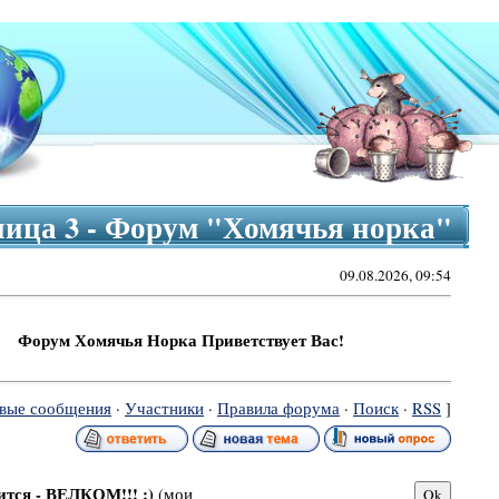
аница 3 - Форум "Хомячья норка"
09.08.2026, 09:54
 Хомячья Норка Приветствует Вас!
вые сообщения
·
Участники
·
Правила форума
·
Поиск
·
RSS
]
ится - ВЕЛКОМ!!! :)
(мои