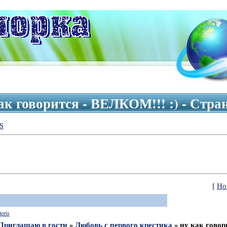
ак говорится - ВЕЛКОМ!!! :) - Стр
S
Форум
[
Но
teris
Приглашаю в гости
»
Любовь с первого крестика
»
ну как говор