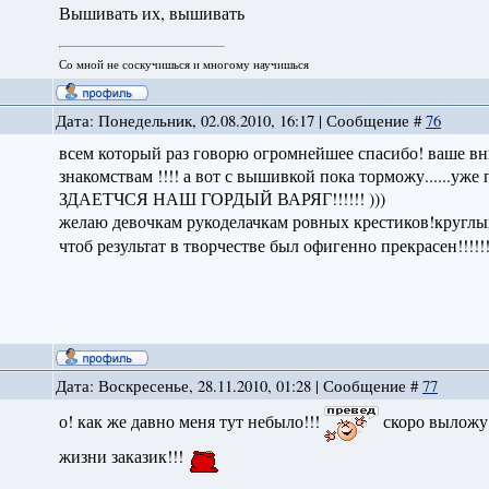
Вышивать их, вышивать
Со мной не соскучишься и многому научишься
Дата: Понедельник, 02.08.2010, 16:17 | Сообщение #
76
всем который раз говорю огромнейшее спасибо! ваше вним
знакомствам !!!! а вот с вышивкой пока торможу......уж
ЗДАЕТЧСЯ НАШ ГОРДЫЙ ВАРЯГ!!!!!! )))
желаю девочкам рукоделачкам ровных крестиков!круглых
чтоб результат в творчестве был офигенно прекрасен!!!!!
Дата: Воскресенье, 28.11.2010, 01:28 | Сообщение #
77
о! как же давно меня тут небыло!!!
скоро выложу
жизни заказик!!!