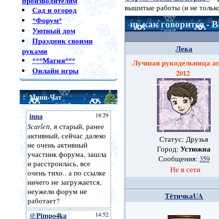
производителям
вышитые работы (и не только
Сад и огород
*Форум*
ну как говорится - 
Уютный дом
Праздник своими
Лека
руками
***Магия***
Лучшая рукодельница а
Онлайн игры
2012
Мини-Чат
Статус: Друзья
Устюжна
Город:
Сообщения:
359
Не в сети
ТётичкаUA