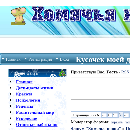
Кусочек моей 
Главная
Регистрация
Вход
Гость
Приветствую Вас
,
·
RSS
Меню Сайта
Главная
Дети-цветы жизни
Красота
Психология
Рецепты
Растительный мир
3
Страница
3
из
6
«
1
2
4
Рукоделие
Модератор форума:
,
Горячка
pter
Отшитые работы по
Форум "Хомячья норка"
»
П