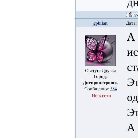
дн
gpbilan
Дата:
А
ис
ст
Статус: Друзья
Город:
Эт
Днепропетровск
Сообщения:
584
о
Не в сети
Эт
А