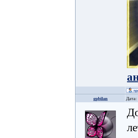
а
gpbilan
Дата:
До
ле