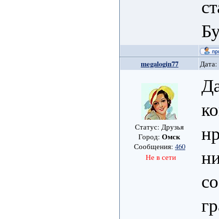
ст
Бу
megalogin77
Дата:
Да
ко
нр
Статус: Друзья
Омск
Город:
Сообщения:
460
ни
Не в сети
со
гр