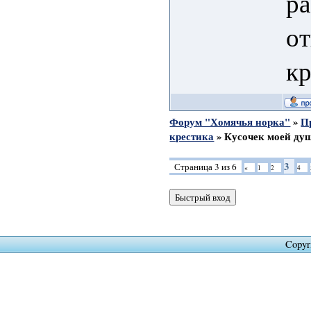
ра
от
к
Форум "Хомячья норка"
»
П
крестика
»
Кусочек моей ду
3
Страница
3
из
6
«
1
2
4
Copyr