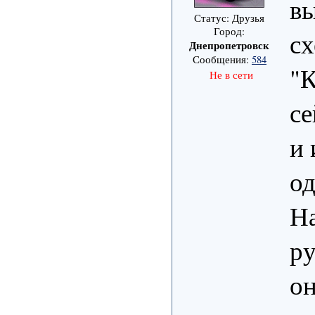
в
Статус: Друзья
Город:
сх
Днепропетровск
Сообщения:
584
"К
Не в сети
се
и
о
На
ру
он