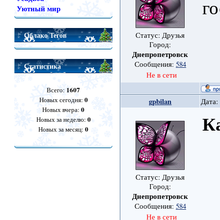
го
Уютный мир
Облако Тегов
Статус: Друзья
Город:
Днепропетровск
Сообщения:
584
Статистика
Не в сети
1607
Всего:
0
Новых сегодня:
gpbilan
Дата:
0
Новых вчера:
К
0
Новых за неделю:
0
Новых за месяц:
Статус: Друзья
Город:
Днепропетровск
Сообщения:
584
Не в сети