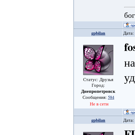
бог
gpbilan
Дата:
fo
на
уд
Статус: Друзья
Город:
Днепропетровск
Сообщения:
584
Не в сети
gpbilan
Дата:
F