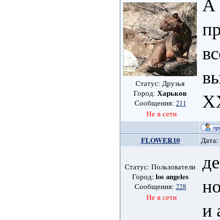
А 
пр
вс
вы
Статус: Друзья
Харьков
Город:
ХХ
Сообщения:
211
Не в сети
FLOWER10
Дата:
де
Статус: Пользователи
los angeles
Город:
но
Сообщения:
228
Не в сети
и 