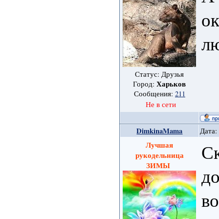
ок
лю
Статус: Друзья
Харьков
Город:
Сообщения:
211
Не в сети
DimkinaMama
Дата:
Лучшая
Ск
рукодельница
ЗИМЫ
д
во