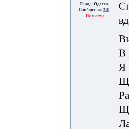
Сп
Одесса
Город:
Сообщения:
310
вд
Не в сети
В
В 
Я 
Що
Ра
Що
Ла