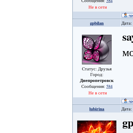
Сообщения:
584
Не в сети
gpbilan
Дата:
sa
м
Статус: Друзья
Город:
Днепропетровск
Сообщения:
584
Не в сети
lubirina
Дата:
gp