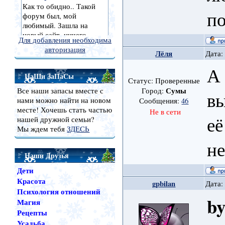
по
Для добавления необходима
авторизация
Лёля
Дата:
А 
НаШи ЗаПаСы
Статус: Проверенные
Сумы
Все наши запасы вместе с
Город:
в
нами можно найти на новом
Сообщения:
46
месте! Хочешь стать частью
Не в сети
её
нашей дружной семьи?
Мы ждем тебя
ЗДЕСЬ
н
Наши Друзья
Дети
Красота
gpbilan
Дата:
Психология отношений
by
Магия
Рецепты
Усадьба