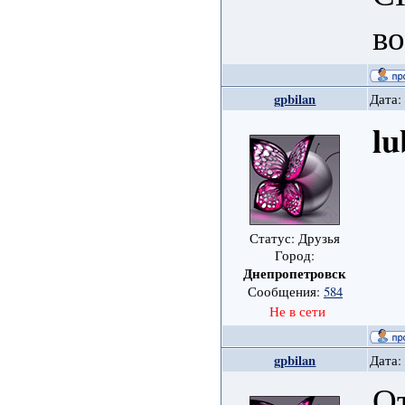
в
gpbilan
Дата:
lu
Статус: Друзья
Город:
Днепропетровск
Сообщения:
584
Не в сети
gpbilan
Дата:
О