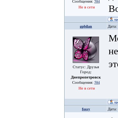
Сообщения:
584
Во
Не в сети
gpbilan
Дата:
Мо
не
эт
Статус: Друзья
Город:
Днепропетровск
Сообщения:
584
Не в сети
fossy
Дата: