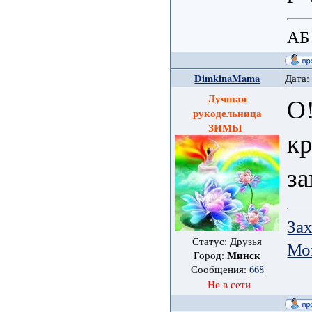
АБ
DimkinaMama
Дата:
Лучшая
О!
рукодельница
ЗИМЫ
к
за
Зах
Статус: Друзья
Мо
Минск
Город:
Сообщения:
668
Не в сети