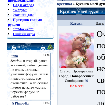
производителям
крестика
»
Кусочек моей ду
Сад и огород
*Форум*
Кусочек моей души
Уютный дом
Праздник своими
Катрин
Дата:
руками
***Магия***
Оч
Онлайн игры
п
Мини-Чат
об
не
Статус: Проверенные
Новороссийск
Город:
св
Сообщения:
60
Не в сети
по
л