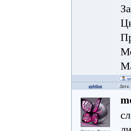
За
Цю
Пр
Мо
М
gpbilan
Дата:
me
сл
ли