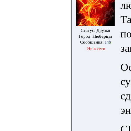
л
Т
п
Статус: Друзья
Люберцы
Город:
Сообщения:
148
за
Не в сети
Ос
су
сд
эн
С