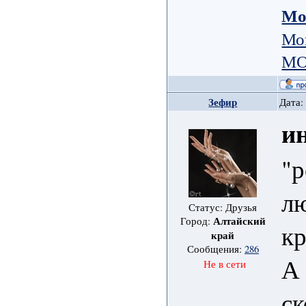
Мо
Мо
МО
Зефир
Дата:
и
"р
лю
Статус: Друзья
Алтайский
Город:
кр
край
Сообщения:
286
А 
Не в сети
ск