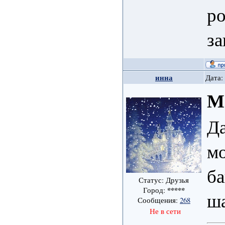
ро
з
инна
Дата:
М
Да
мо
ба
Статус: Друзья
*****
Город:
ш
Сообщения:
268
Не в сети