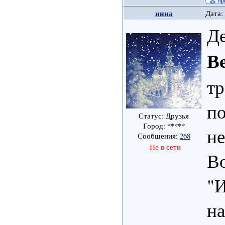
инна
Дата:
Де
В
тр
по
Статус: Друзья
*****
Город:
не
Сообщения:
268
Не в сети
Во
"И
на