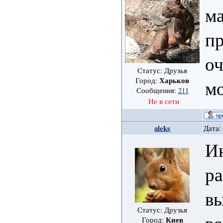
ма
пр
оч
Статус: Друзья
Харьков
Город:
м
Сообщения:
211
Не в сети
aleks
Дата:
Ин
ра
в
Статус: Друзья
в
Киев
Город: