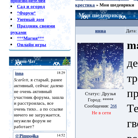
производителям
крестика
»
Мои шедеврики
Сад и огород
*Форум*
Мои шедеврики
Уютный дом
Праздник своими
инна
Дата:
руками
***Магия***
ma
Онлайн игры
де
Мини-Чат
тр
пр
Статус: Друзья
*****
Город:
Т
Сообщения:
268
Не в сети
гв
в