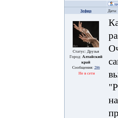
Зефир
Дата:
Ка
р
О
Статус: Друзья
Алтайский
Город:
са
край
Сообщения:
286
вы
Не в сети
"
на
пр