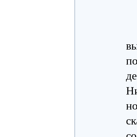
в
по
де
Ни
но
ск
со