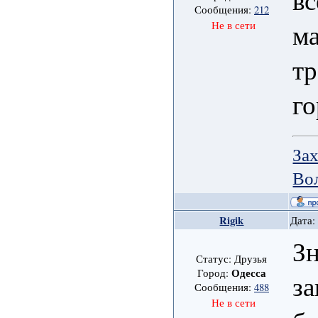
Сообщения:
212
м
Не в сети
тр
го
Зах
Во
Rigik
Дата:
Зн
Статус: Друзья
Одесса
Город:
з
Сообщения:
488
Не в сети