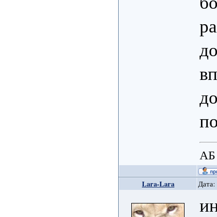
бо
ра
до
вп
до
п
АБ
Lara-Lara
Дата:
ин