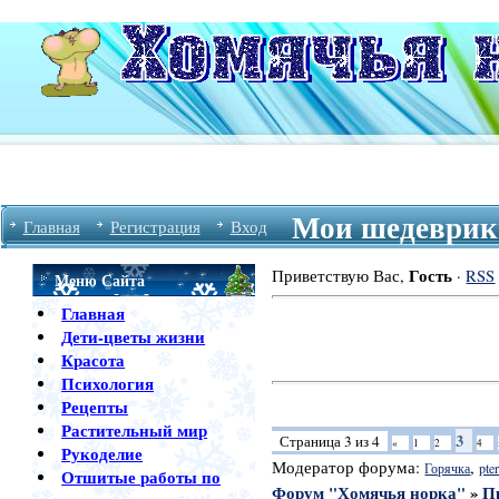
Мои шедеврики
Главная
Регистрация
Вход
Гость
Приветствую Вас
,
·
RSS
Меню Сайта
Главная
Дети-цветы жизни
Красота
Психология
Рецепты
Растительный мир
3
Страница
3
из
4
«
1
2
4
Рукоделие
Модератор форума:
,
Горячка
pter
Отшитые работы по
Форум "Хомячья норка"
»
П