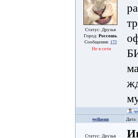
ра
тр
Статус: Друзья
о
Россошь
Город:
Сообщения:
173
Б
Не в сети
ма
ж
му
wellasun
Дата:
И
Статус: Друзья