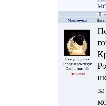
МО
Мадамочка
Дата:
По
го
К
Статус: Друзья
Ро
Кременчуг
Город:
Сообщения:
93
ш
Не в сети
за
мо