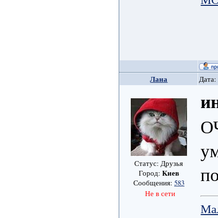
Лана
Дата:
и
ОЧ
ум
Статус: Друзья
по
Kиев
Город:
Сообщения:
583
Не в сети
Ма