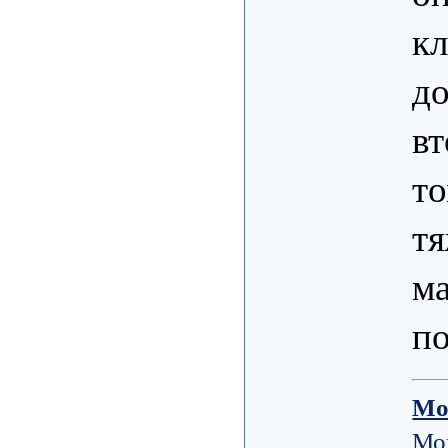
кл
до
вт
то
тя
ма
по
Мо
Мо