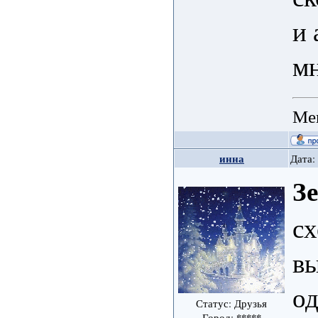
и 
мн
Мен
инна
Дата:
З
сх
вы
од
Статус: Друзья
*****
Город: