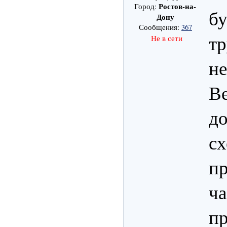
Ростов-на-
Город:
бу
Дону
Сообщения:
367
тр
Не в сети
н
Ве
до
сх
пр
ча
п