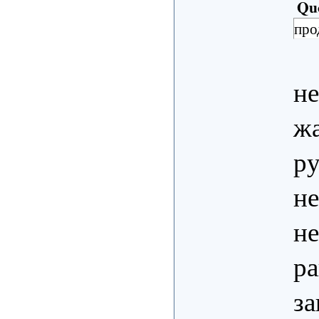
Qu
про
не
ж
ру
не
не
ра
за