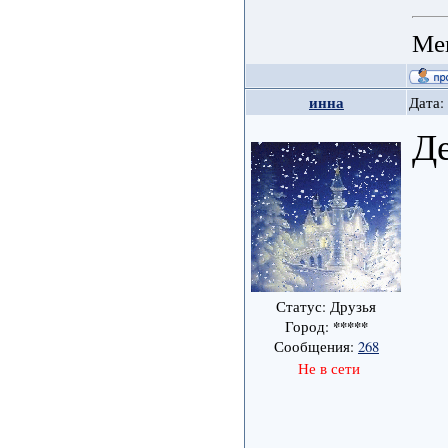
Мен
инна
Дата:
Де
Статус: Друзья
*****
Город:
Сообщения:
268
Не в сети