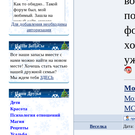
по
Для добавления необходима
фо
авторизация
хо
НаШи ЗаПаСы
Все наши запасы вместе с
уж
нами можно найти на новом
месте! Хочешь стать частью
нашей дружной семьи?
Мы ждем тебя
ЗДЕСЬ
Мо
Наши Друзья
Мо
Дети
МО
Красота
Психология отношений
Магия
Веселка
Дата:
Рецепты
Усадьба