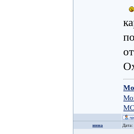
ка
п
от
Ох
Мо
Мо
МО
инна
Дата: