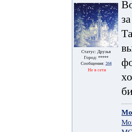
Во
за
Та
вы
Статус: Друзья
*****
Город:
фо
Сообщения:
268
Не в сети
хо
б
Мо
Мо
МО