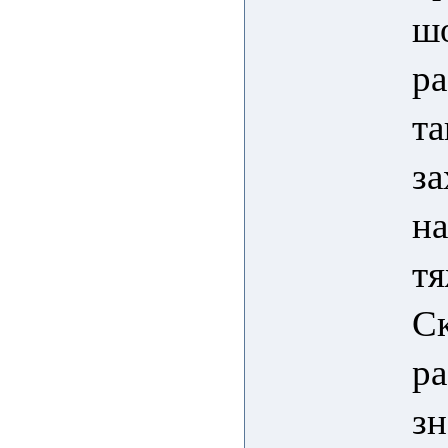
шо
ра
та
за
на
тя
Ск
ра
зн