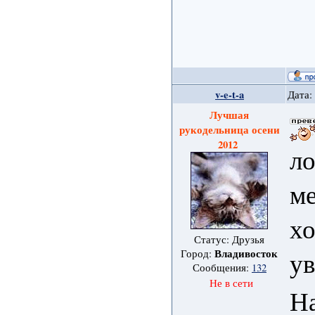
v-e-t-a
Дата:
Лучшая
рукодельница осени
2012
ло
ме
хо
Статус: Друзья
ув
Владивосток
Город:
Сообщения:
132
Не в сети
На