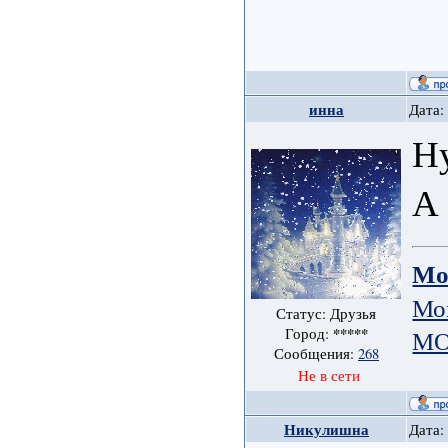
инна
Дата:
Ну
А 
Мо
Мо
Статус: Друзья
*****
МО
Город:
Сообщения:
268
Не в сети
Никулишна
Дата: