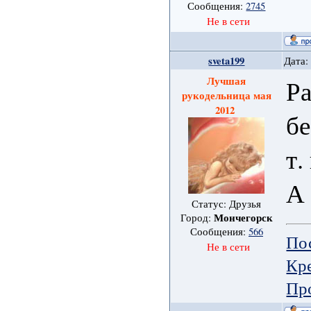
Сообщения:
2745
Не в сети
sveta199
Дата:
Лучшая
Р
рукодельница мая
2012
бе
т.
А 
Статус: Друзья
Мончегорск
Город:
Сообщения:
566
По
Не в сети
Кре
Пр