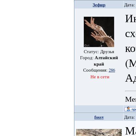
Зефир
Дата:
Ин
сх
ко
Статус: Друзья
Алтайский
Город:
(М
край
Сообщения:
286
Ад
Не в сети
Мен
fossy
Дата:
Ма