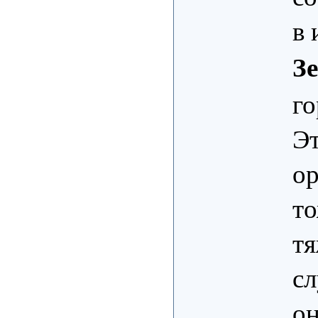
в 
З
го
Эт
ор
то
тя
сл
он