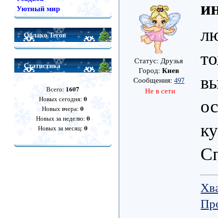
и
Уютный мир
лю
Облако Тегов
то
Статус: Друзья
Статистика
Киев
Город:
вы
Сообщения:
497
1607
Всего:
Не в сети
ос
0
Новых сегодня:
0
Новых вчера:
0
Новых за неделю:
ку
0
Новых за месяц:
Сп
Хв
Пр