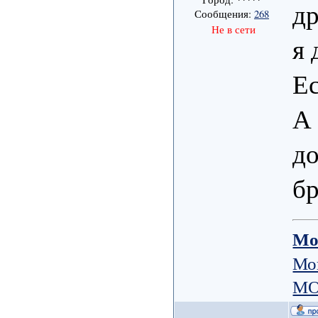
др
Сообщения:
268
Не в сети
я 
Ес
А 
до
бр
Мо
Мо
МО