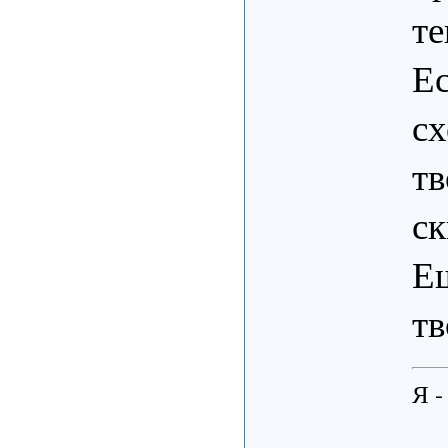
те
Ес
сх
тв
ск
Ещ
тв
Я -