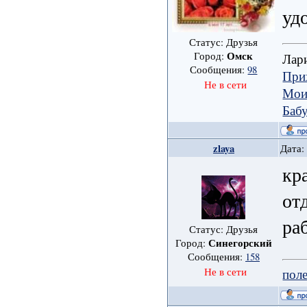
уд
Статус: Друзья
Омск
Город:
Лар
Сообщения:
98
Прих
Не в сети
Мои
Баб
zlaya
Дата:
кр
от
ра
Статус: Друзья
Синегорский
Город:
Сообщения:
158
поле
Не в сети