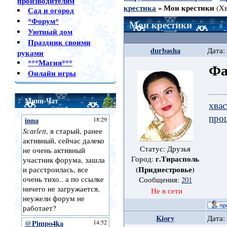
производителям
крестика
»
Мои крестики
(Х
Сад и огород
*Форум*
Мои крестики
Уютный дом
Праздник своими
durbasha
Дата:
руками
***Магия***
Фа
Онлайн игры
Мини-Чат
хва
про
Статус: Друзья
г.Тирасполь
Город:
(Приднестровье)
Сообщения:
201
Не в сети
Kiory
Дата: