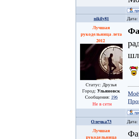
nikily81
Дата:
Лучшая
Фа
рукодельница лета
ра
2012
шл
Статус: Друзья
Ульяновск
Город:
Моё
Сообщения:
196
Про
Не в сети
Олечка73
Дата:
Лучшая
Фа
рукодельница