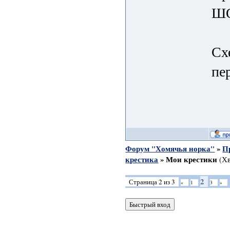
Ш
Сх
пе
Форум "Хомячья норка"
»
П
крестика
»
Мои крестики
(Х
2
Страница
2
из
3
«
1
3
»