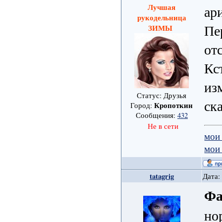
Лучшая
ар
рукодельница
Пе
ЗИМЫ
от
Кс
из
Статус: Друзья
ск
Кропоткин
Город:
Сообщения:
432
Не в сети
мои
мои
tatagrig
Дата:
Фа
но