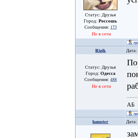
Статус: Друзья
Россошь
Город:
Сообщения:
173
Не в сети
Rigik
Дата:
По
Статус: Друзья
по
Одесса
Город:
Сообщения:
488
ра
Не в сети
АБ
hamster
Дата:
за