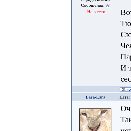
Сообщения:
98
Во
Не в сети
Тю
Сю
Че
Па
И 
се
Lara-Lara
Дата:
Оч
Та
ус