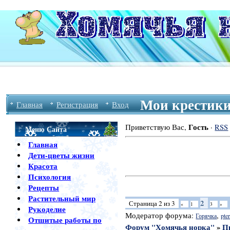
Мои крестики
Главная
Регистрация
Вход
Гость
Приветствую Вас
,
·
RSS
Меню Сайта
Главная
Дети-цветы жизни
Красота
Психология
Рецепты
Растительный мир
2
Страница
2
из
3
«
1
3
»
Рукоделие
Модератор форума:
,
Горячка
pter
Отшитые работы по
Форум "Хомячья норка"
»
П