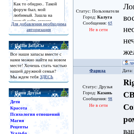
Ло
Статус: Пользователи
во
Калуга
Город:
Сообщения:
65
Для добавления необходима
не
авторизация
Не в сети
не
НаШи ЗаПаСы
же
Все наши запасы вместе с
нами можно найти на новом
месте! Хочешь стать частью
Фарида
Дата:
нашей дружной семьи?
Мы ждем тебя
ЗДЕСЬ
Ri
Статус: Друзья
С
Наши Друзья
Казань
Город:
Сообщения:
98
Дети
Со
Не в сети
Красота
Психология отношений
ро
Магия
Рецепты
ва
Усадьба