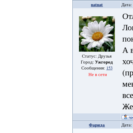
natnat
Дата:
От
Ло
по
А 
Статус: Друзья
хо
Ужгород
Город:
Сообщения:
153
(п
Не в сети
ме
вс
Же
Фарида
Дата: