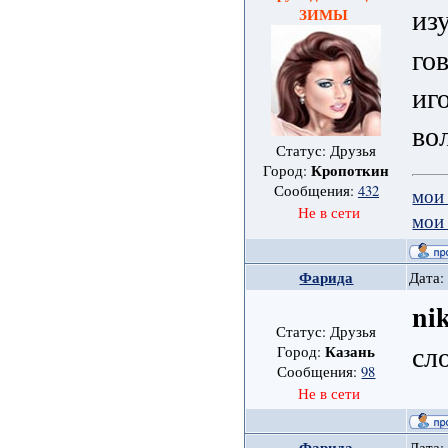
из
ЗИМЫ
го
иг
во
Статус: Друзья
Кропоткин
Город:
Сообщения:
432
мои
Не в сети
мои
Фарида
Дата:
ni
Статус: Друзья
сл
Казань
Город:
Сообщения:
98
Не в сети
Фарида
Дата: