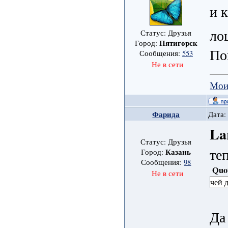
и 
ло
Статус: Друзья
Пятигорск
Город:
По
Сообщения:
553
Не в сети
Мои
Фарида
Дата:
La
Статус: Друзья
те
Казань
Город:
Сообщения:
98
Quo
Не в сети
чей 
Да