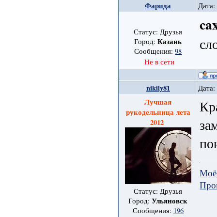
Фарида
Дата:
ca
Статус: Друзья
сл
Казань
Город:
Сообщения:
98
Не в сети
nikily81
Дата:
Лучшая
Кр
рукодельница лета
за
2012
по
Моё
Про
Статус: Друзья
Ульяновск
Город:
Сообщения:
196