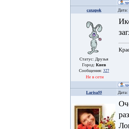
caxapok
Дата:
Ик
за
Крас
Статус: Друзья
Киев
Город:
Сообщения:
327
Не в сети
Larisa55
Дата:
Оч
ра
Ло