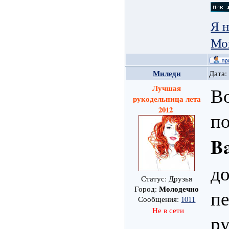
Я н
Мо
Миледи
Дата:
Лучшая
Во
рукодельница лета
2012
по
B
д
Статус: Друзья
Молодечно
Город:
пе
Сообщения:
1011
Не в сети
ру