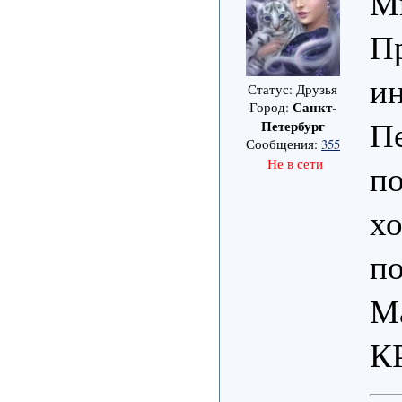
Мы
Пр
и
Статус: Друзья
Санкт-
Город:
Пе
Петербург
Сообщения:
355
Не в сети
по
хо
по
М
К