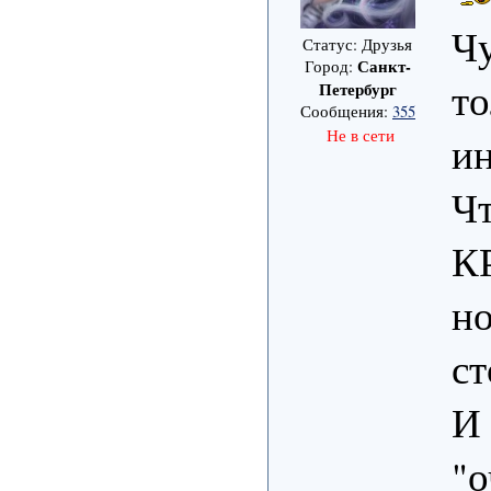
Чу
Статус: Друзья
Санкт-
Город:
то
Петербург
Сообщения:
355
Не в сети
ин
Чт
КР
но
ст
И 
"о