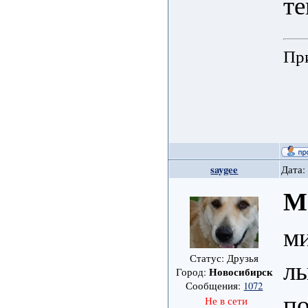
те
При
saygee
Дата:
М
ми
Статус: Друзья
лы
Новосибирск
Город:
Сообщения:
1072
по
Не в сети