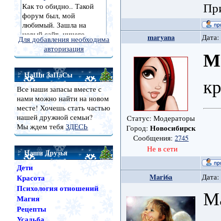
При
maryana
Дата:
Для добавления необходима
авторизация
М
НаШи ЗаПаСы
кр
Все наши запасы вместе с
нами можно найти на новом
месте! Хочешь стать частью
нашей дружной семьи?
Статус: Модераторы
Мы ждем тебя
ЗДЕСЬ
Новосибирск
Город:
Сообщения:
2745
Не в сети
Наши Друзья
Дети
Mari6a
Дата:
Красота
Психология отношений
Ма
Магия
Рецепты
Усадьба