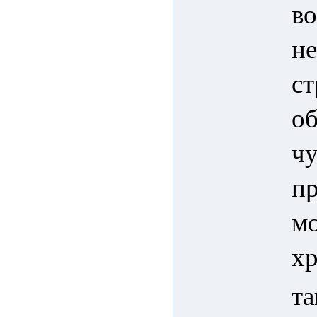
во
не
ст
об
чу
пр
мо
х
та