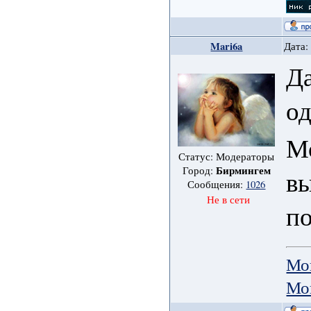
Mari6a
Дата:
Да
о
Мо
Статус: Модераторы
Бирмингем
Город:
вы
Сообщения:
1026
Не в сети
по
Мо
Мо