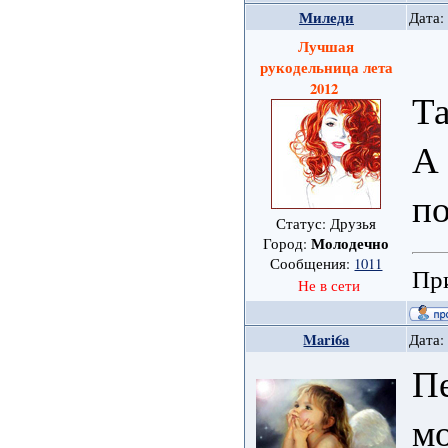
Миледи
Дата:
Лучшая
рукодельница лета
2012
Та
А 
по
Статус: Друзья
Молодечно
Город:
Сообщения:
1011
При
Не в сети
Mari6a
Дата:
Пе
мо