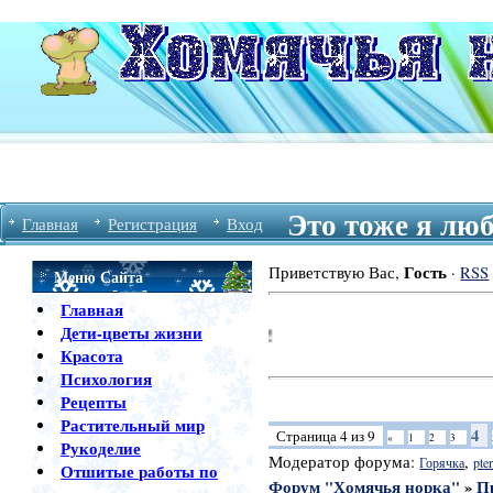
Это тоже я лю
Главная
Регистрация
Вход
Гость
Приветствую Вас
,
·
RSS
Меню Сайта
Главная
Дети-цветы жизни
Красота
Психология
Рецепты
Растительный мир
4
Страница
4
из
9
«
1
2
3
Рукоделие
Модератор форума:
,
Горячка
pter
Отшитые работы по
Форум "Хомячья норка"
»
П