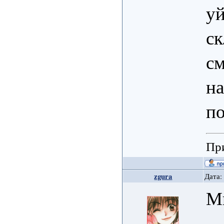
уй
ск
см
на
п
При
zgura
Дата:
М