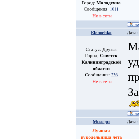
Молодечно
Город:
Сообщения:
1011
Не в сети
Elenochka
Дата:
Ма
Статус: Друзья
Советск
Город:
уд
Калининградской
области
пр
Сообщения:
236
Не в сети
За
Миледи
Дата:
Лучшая
рукодельница лета