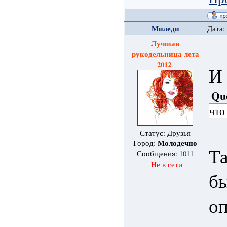
Миледи
Дата:
Лучшая
рукодельница лета
2012
И 
Qu
что
Статус: Друзья
Молодечно
Город:
Та
Сообщения:
1011
Не в сети
бы
оп