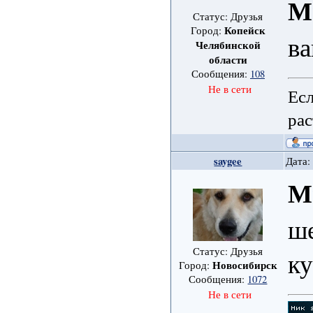
М
Статус: Друзья
Копейск
Город:
ва
Челябинской
области
Сообщения:
108
Не в сети
Есл
рас
saygee
Дата:
М
ше
Статус: Друзья
к
Новосибирск
Город:
Сообщения:
1072
Не в сети