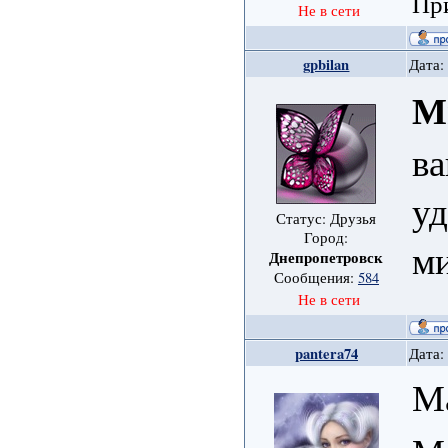
При
Не в сети
gpbilan
Дата:
М
ва
уд
Статус: Друзья
Город:
м
Днепропетровск
Сообщения:
584
Не в сети
pantera74
Дата:
М