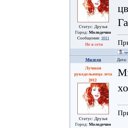
ц
Га
Статус: Друзья
Молодечно
Город:
Сообщения:
1011
При
Не в сети
Миледи
Дата:
Лучшая
Ми
рукодельница лета
2012
х
При
Статус: Друзья
Молодечно
Город: