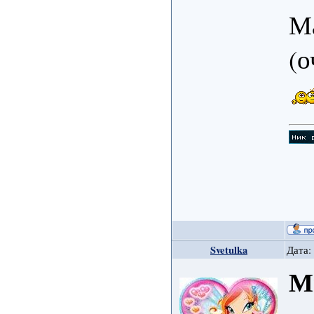
М
(о
Svetulka
Дата:
М