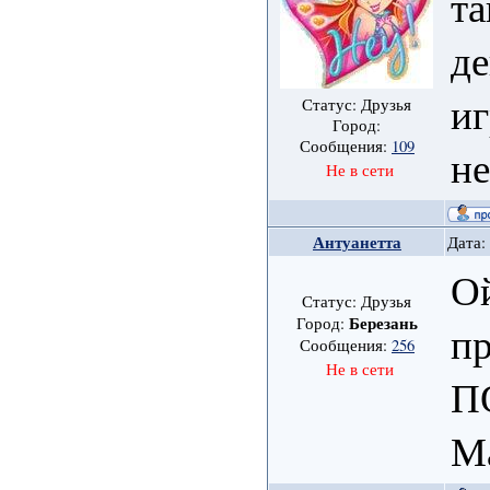
т
де
иг
Статус: Друзья
Город:
Сообщения:
109
не
Не в сети
Антуанетта
Дата:
Ой
Статус: Друзья
Березань
Город:
п
Сообщения:
256
Не в сети
П
М