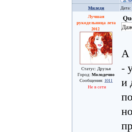
Миледи
Дата:
Лучшая
Qu
рукодельница лета
Даж
2012
А 
- 
Статус: Друзья
Молодечно
Город:
и 
Сообщения:
1011
Не в сети
по
но
п