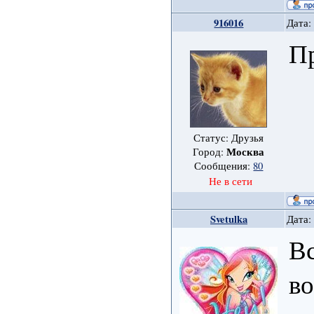
916016
Дата:
П
Статус: Друзья
Москва
Город:
Сообщения:
80
Не в сети
Svetulka
Дата:
Вс
во