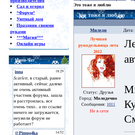
производителям
Это тоже я люблю
Сад и огород
*Форум*
Это тоже я люблю
Уютный дом
Праздник своими
Миледи
Дата:
руками
***Магия***
Лучшая
Ле
Онлайн игры
рукодельница лета
2012
а
Мини-Чат
М
Статус: Друзья
Молодечно
Город:
Ку
Сообщения:
1011
Не в сети
С