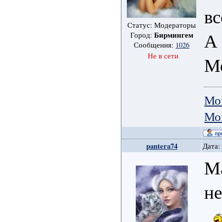
вс
Статус: Модераторы
А 
Бирмингем
Город:
Сообщения:
1026
Не в сети
М
Мо
Мо
pantera74
Дата:
М
не