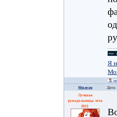
фа
од
ру
Я н
Мо
Миледи
Дата:
Лучшая
рукодельница лета
2012
Во