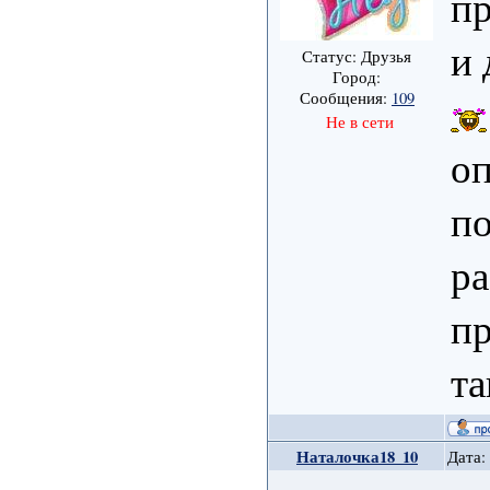
пр
и 
Статус: Друзья
Город:
Сообщения:
109
Не в сети
оп
по
р
пр
та
Наталочка18_10
Дата: