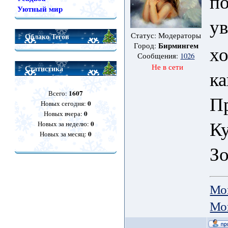
по
Уютный мир
у
Статус: Модераторы
Облако Тегов
Бирмингем
Город:
хо
Сообщения:
1026
Не в сети
Статистика
ка
1607
Всего:
П
0
Новых сегодня:
0
Новых вчера:
Ку
0
Новых за неделю:
0
Новых за месяц:
Зо
Мо
Мо