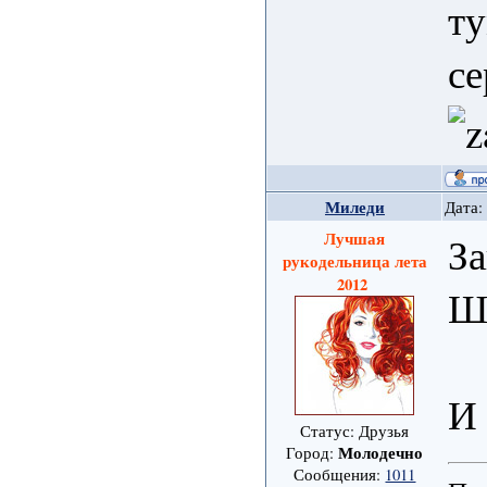
ту
се
Миледи
Дата:
Лучшая
З
рукодельница лета
2012
Ш
И 
Статус: Друзья
Молодечно
Город:
Сообщения:
1011