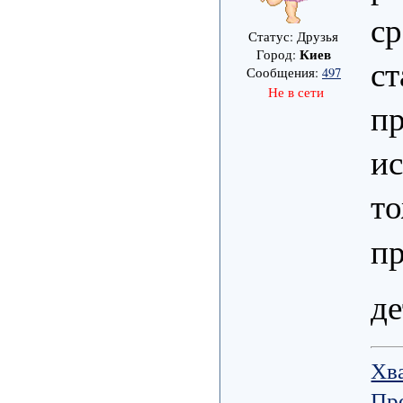
ср
Статус: Друзья
Киев
Город:
ст
Сообщения:
497
Не в сети
п
и
то
пр
де
Хв
Пр