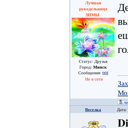
Лучшая
Де
рукодельница
ЗИМЫ
вы
ещ
го
Статус: Друзья
Минск
Город:
Сообщения:
668
Не в сети
Зах
Мо
Веселка
Дата:
D