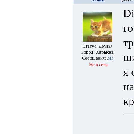
Di
го
тр
Статус: Друзья
Харьков
Город:
ши
Сообщения:
343
Не в сети
я 
на
кр