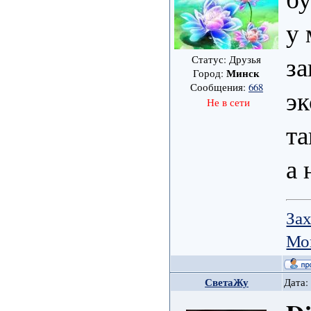
у 
за
Статус: Друзья
Минск
Город:
Сообщения:
668
эк
Не в сети
та
а 
Зах
Мо
СветаЖу
Дата: