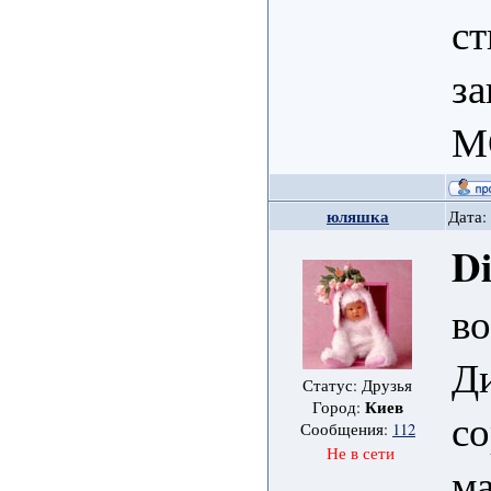
ст
з
М
юляшка
Дата:
D
во
Ди
Статус: Друзья
Киев
Город:
со
Сообщения:
112
Не в сети
ма