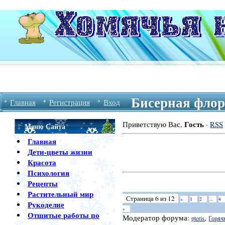
Бисерная флор
Главная
Регистрация
Вход
Гость
Приветствую Вас
,
·
RSS
Меню Сайта
Главная
Дети-цветы жизни
Красота
Психология
Рецепты
Растительный мир
Страница
6
из
12
«
1
2
…
4
Рукоделие
»
Отшитые работы по
Модератор форума:
,
pteris
Горяч