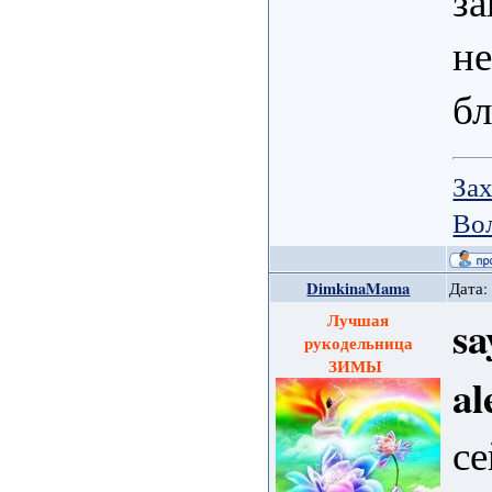
за
не
бл
Зах
Во
DimkinaMama
Дата:
Лучшая
sa
рукодельница
ЗИМЫ
al
се