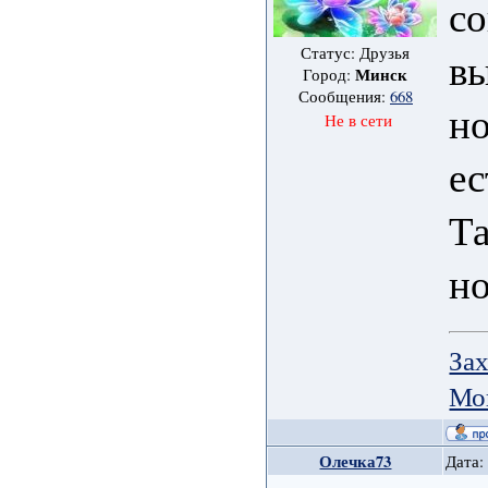
со
Статус: Друзья
вы
Минск
Город:
Сообщения:
668
но
Не в сети
ес
Та
н
Зах
Мо
Олечка73
Дата: