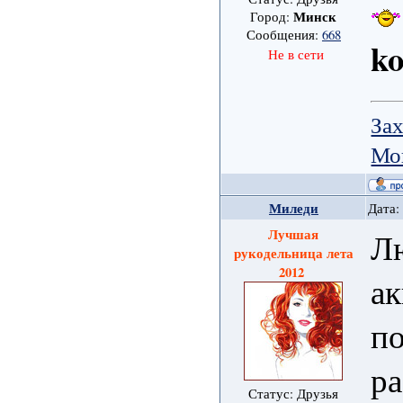
Минск
Город:
Сообщения:
668
k
Не в сети
Зах
Мо
Миледи
Дата:
Лучшая
Лю
рукодельница лета
2012
ак
п
ра
Статус: Друзья