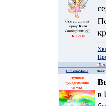
се
По
Статус: Друзья
Киев
Город:
кр
Сообщения:
497
Не в сети
Хв
Пр
DimkinaMama
Дата:
Лучшая
В
рукодельница
ЗИМЫ
в 
бу