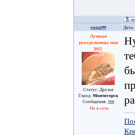
sveta199
Дата:
Лучшая
Ну
рукодельница мая
2012
те
бы
пр
Статус: Друзья
ра
Мончегорск
Город:
Сообщения:
566
Не в сети
По
Кре