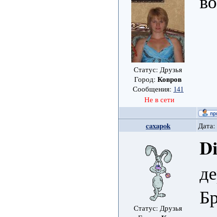
во
Статус: Друзья
Ковров
Город:
Сообщения:
141
Не в сети
caxapok
Дата:
D
де
Б
Статус: Друзья