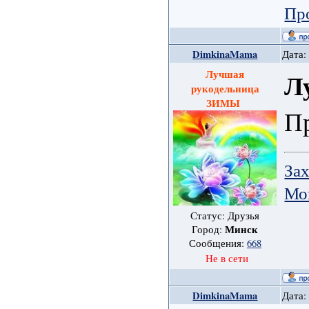
Пр
DimkinaMama
Дата:
Лучшая
Л
рукодельница
ЗИМЫ
Пр
Зах
Мо
Статус: Друзья
Минск
Город:
Сообщения:
668
Не в сети
DimkinaMama
Дата: