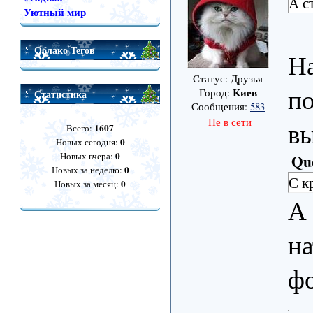
А с
Уютный мир
Облако Тегов
На
Статус: Друзья
по
Kиев
Город:
Статистика
Сообщения:
583
Не в сети
вы
1607
Всего:
0
Новых сегодня:
0
Новых вчера:
Qu
0
Новых за неделю:
С к
0
Новых за месяц:
А 
на
ф