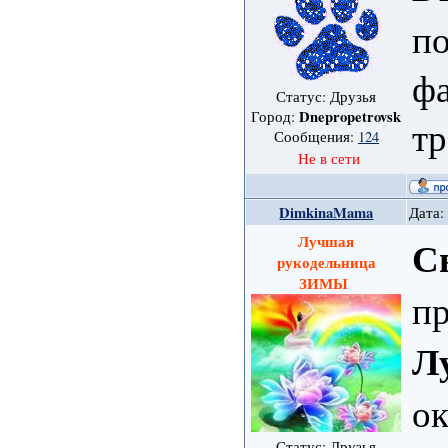
п
ф
Статус: Друзья
Dnepropetrovsk
Город:
тр
Сообщения:
124
Не в сети
DimkinaMama
Дата:
Лучшая
С
рукодельница
ЗИМЫ
п
Л
ок
Статус: Друзья