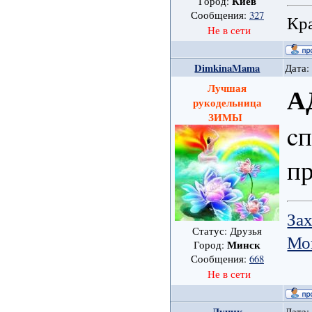
Киев
Город:
Сообщения:
327
Кра
Не в сети
DimkinaMama
Дата:
Лучшая
А
рукодельница
ЗИМЫ
cп
пр
Зах
Статус: Друзья
Мо
Минск
Город:
Сообщения:
668
Не в сети
Лучик
Дата: