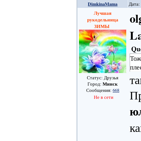
DimkinaMama
Дата:
Лучшая
ol
рукодельница
ЗИМЫ
L
Qu
Тож
пле
та
Статус: Друзья
Минск
Город:
Сообщения:
668
П
Не в сети
ю
ка