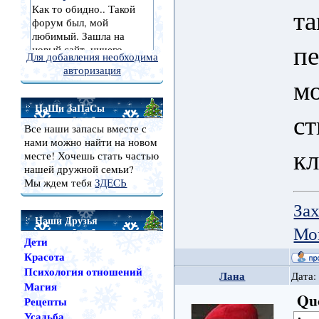
та
пе
Для добавления необходима
авторизация
мо
НаШи ЗаПаСы
ст
Все наши запасы вместе с
нами можно найти на новом
кл
месте! Хочешь стать частью
нашей дружной семьи?
Мы ждем тебя
ЗДЕСЬ
Зах
Наши Друзья
Мо
Дети
Красота
Психология отношений
Лана
Дата:
Магия
Qu
Рецепты
Усадьба