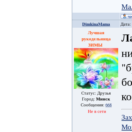
Ма
DimkinaMama
Дата:
Лучшая
Л
рукодельница
ЗИМЫ
ни
"б
б
ко
Статус: Друзья
Минск
Город:
Сообщения:
668
Не в сети
Зах
Мо