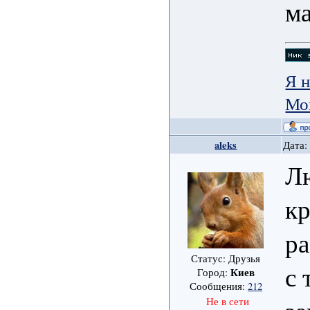
м
Я н
Мо
aleks
Дата:
Л
к
р
Статус: Друзья
с 
Киев
Город:
Сообщения:
212
Не в сети