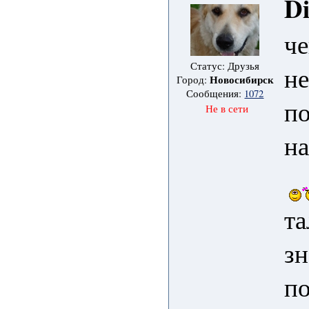
D
че
Статус: Друзья
не
Новосибирск
Город:
Сообщения:
1072
по
Не в сети
н
та
з
по