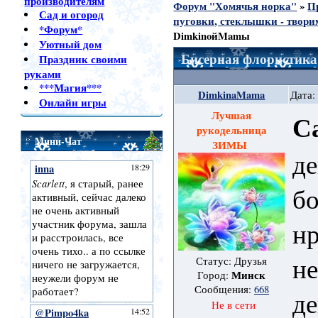
производителям
Форум "Хомячья норка"
»
П
Сад и огород
пуговки, стеклышки - твори
*Форум*
DimkinoйMamы
Уютный дом
Бисерная флористик
Праздник своими
руками
***Магия***
DimkinaMama
Дата:
Онлайн игры
Лучшая
С
рукодельница
Мини-Чат
ЗИМЫ
де
бо
нр
н
Статус: Друзья
Минск
Город:
Сообщения:
668
де
Не в сети