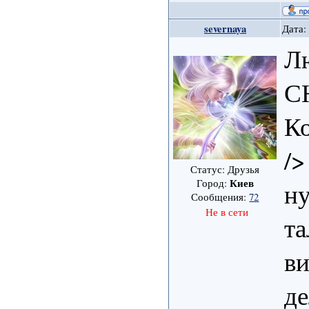
severnaya
Дата:
Л
С
Ко
/>
Статус: Друзья
Киев
Город:
н
Сообщения:
72
Не в сети
та
в
де