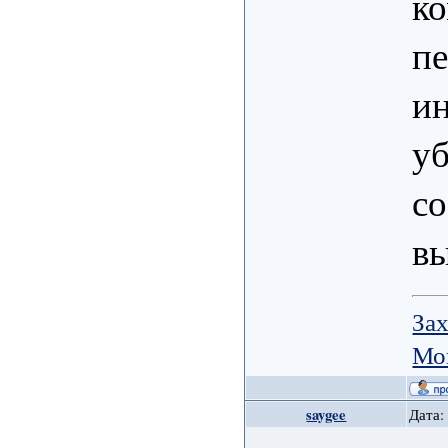
ко
пе
ин
уб
со
вы
Зах
Мо
saygee
Дата: