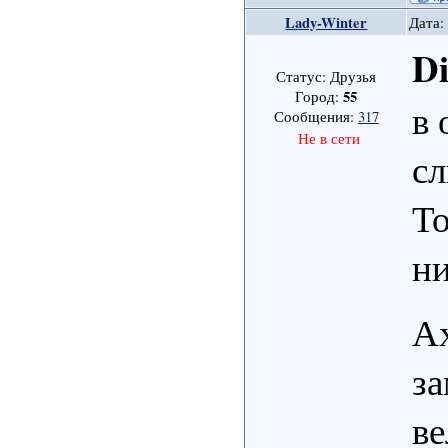
Lady-Winter
Дата:
D
Статус: Друзья
55
Город:
в 
Сообщения:
317
Не в сети
сл
То
ни
Ах
за
в