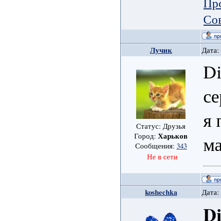
Пр
Со
Лучик
Дата:
D
се
я 
Статус: Друзья
Харьков
Город:
ма
Сообщения:
343
Не в сети
koshechka
Дата:
D