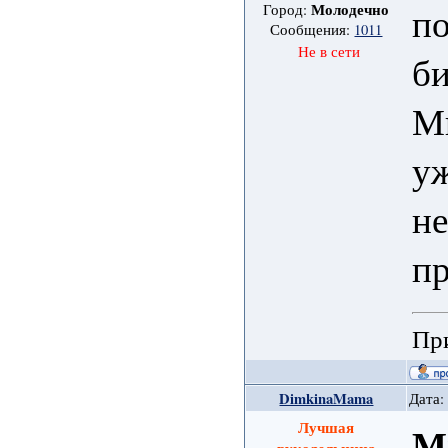
по
Молодечно
Город:
Сообщения:
1011
Не в сети
би
Ми
уж
не
пр
При
DimkinaMama
Дата:
Лучшая
М