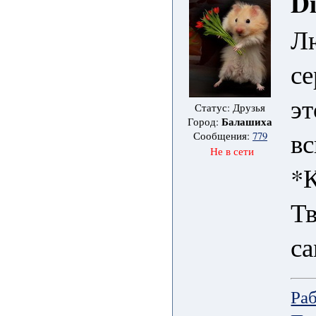
D
Л
с
эт
Статус: Друзья
Балашиха
Город:
вс
Сообщения:
779
Не в сети
*К
Тв
са
Ра