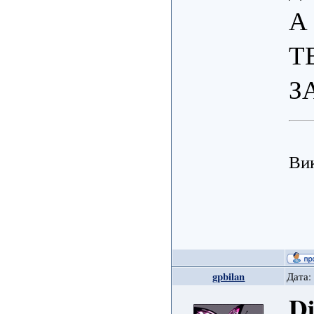
А 
Т
З
Ви
gpbilan
Дата:
D