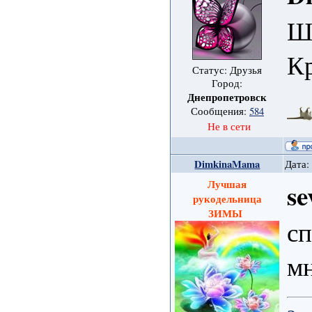
Ш
Кр
Статус: Друзья
Город:
Днепропетровск
Сообщения:
584
Не в сети
DimkinaMama
Дата:
Лучшая
se
рукодельница
ЗИМЫ
сп
мн