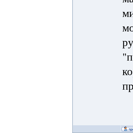
ми
мо
ру
"
ко
пр