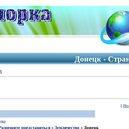
Донецк - Стра
S
[
Но
ячка
Разрешите представиться
»
Землячество
»
Донецк