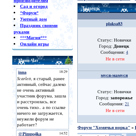
производителям
Сад и огород
Донецк
*Форум*
Уютный дом
plaksa83
Праздник своими
руками
***Магия***
Статус: Новички
Онлайн игры
Донецк
Город:
Сообщения:
4
Не в сети
Мини-Чат
муся-мамуся
Статус: Новички
запорожье
Город:
Сообщения:
21
Не в сети
Форум "Хомячья норка"
»