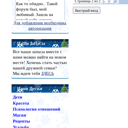
2
Страница
2
из
2
«
1
Для добавления необходима
авторизация
НаШи ЗаПаСы
Все наши запасы вместе с
нами можно найти на новом
месте! Хочешь стать частью
нашей дружной семьи?
Мы ждем тебя
ЗДЕСЬ
Наши Друзья
Дети
Красота
Психология отношений
Магия
Рецепты
Усадьба