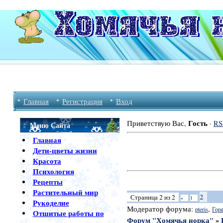
Главная
Регистрация
Вход
Гость
Приветствую Вас
,
·
RS
Меню Сайта
Главная
Дети-цветы жизни
Красота
Психология
Рецепты
Растительный мир
2
Страница
2
из
2
«
1
Рукоделие
Модератор форума:
,
pteris
Гор
Отшитые работы по
Форум "Хомячья норка"
»