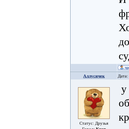
фр
Хо
до
су
Аллусичек
Дата:
у 
об
кр
Статус: Друзья
Киев
Город: