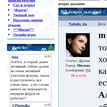
производителям
второе дыхание
Сад и огород
*Форум*
ВД-второе дыхание
Уютный дом
Праздник своими
Nattalia_2m
Дата:
руками
***Магия***
m
Онлайн игры
то
Мини-Чат
хо
Статус: Друзья
Москва
Город:
ка
Сообщения:
394
Не в сети
ес
А
об