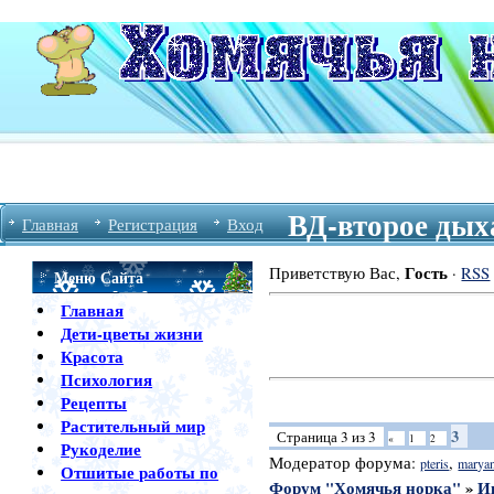
ВД-второе дых
Главная
Регистрация
Вход
Гость
Приветствую Вас
,
·
RSS
Меню Сайта
Главная
Дети-цветы жизни
Красота
Психология
Рецепты
Растительный мир
3
Страница
3
из
3
«
1
2
Рукоделие
Модератор форума:
,
pteris
marya
Отшитые работы по
Форум "Хомячья норка"
»
И