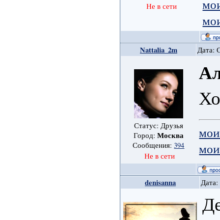
мо
Не в сети
мо
Nattalia_2m
Дата: 
Ал
Хо
Статус: Друзья
мои
Москва
Город:
мои
Сообщения:
394
Не в сети
denisanna
Дата:
Де