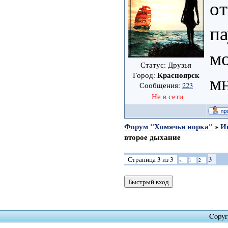
от
па
мо
Статус: Друзья
Красноярск
Город:
мн
Сообщения:
223
Не в сети
Форум "Хомячья норка"
»
И
второе дыхание
3
Страница
3
из
3
«
1
2
Copyr