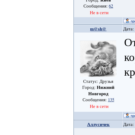
Сообщения:
62
Не в сети
m@sh@
Дата:
От
ко
кр
Статус: Друзья
Нижний
Город:
Новгород
Сообщения:
135
Не в сети
Аллусичек
Дата: