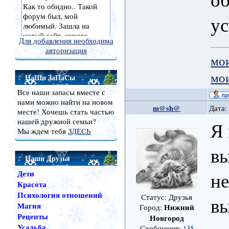
ус
Для добавления необходима
авторизация
мо
мо
НаШи ЗаПаСы
Все наши запасы вместе с
нами можно найти на новом
m@sh@
Дата:
месте! Хочешь стать частью
нашей дружной семьи?
Я 
Мы ждем тебя
ЗДЕСЬ
вы
Наши Друзья
не
Дети
Красота
Психология отношений
Статус: Друзья
в
Магия
Нижний
Город:
Рецепты
Новгород
Усадьба
Сообщения:
135