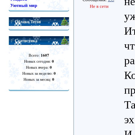
не
Уютный мир
Не в сети
у
Облако Тегов
Ит
Статистика
ч
1607
Всего:
р
0
Новых сегодня:
0
Новых вчера:
Ко
0
Новых за неделю:
0
Новых за месяц:
п
Та
эх
И 