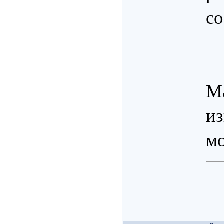
с
Ма
и
м