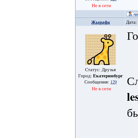
Не в сети
Жырафа
Дата:
Го
Статус: Друзья
Екатеринбург
Город:
С
Сообщения:
129
Не в сети
le
б