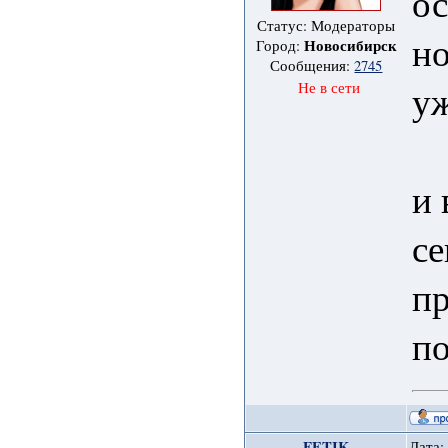
ос
Статус: Модераторы
но
Новосибирск
Город:
Сообщения:
2745
уж
Не в сети
и 
се
п
по
FETIK
Дата: