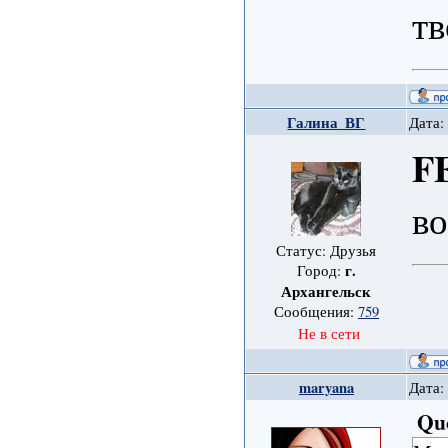
тв
Галина_ВГ
Дата:
F
во
Статус: Друзья
г.
Город:
Архангельск
Сообщения:
759
Не в сети
maryana
Дата:
Qu