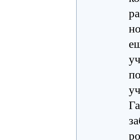
ра
но
е
уч
по
уч
Га
за
ро