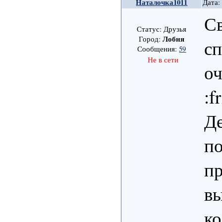
Наталочка1011
Дата:
Св
Статус: Друзья
Лобня
Город:
сп
Сообщения:
59
Не в сети
оч
:f
Де
по
пр
в
ко