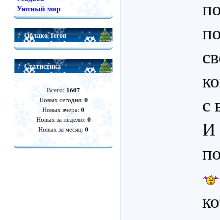
по
Уютный мир
по
Облако Тегов
св
Статистика
к
1607
Всего:
с 
0
Новых сегодня:
0
Новых вчера:
0
Новых за неделю:
И
0
Новых за месяц:
по
ко