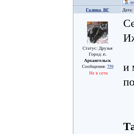
Галина_ВГ
Дата:
Се
Иж
Статус: Друзья
г.
Город:
Архангельск
и 
Сообщения:
759
Не в сети
по
Т