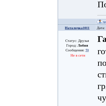
П
Наталочка1011
Дата:
Г
Статус: Друзья
Лобня
Город:
го
Сообщения:
59
Не в сети
по
ст
гр
чу