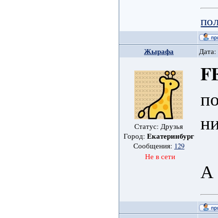
пол
Жырафа
Дата:
F
по
ни
Статус: Друзья
Екатеринбург
Город:
Сообщения:
129
Не в сети
А 