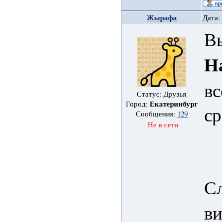
Жырафа
Дата:
В
Н
вс
Статус: Друзья
Екатеринбург
Город:
ср
Сообщения:
129
Не в сети
С
в