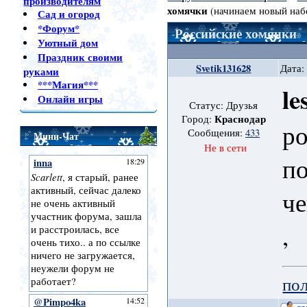
производителям
хомячки
(начинаем новый наб
Сад и огород
*Форум*
Российские хомячки
Уютный дом
Праздник своими
Svetik131628
Дата:
руками
***Магия***
le
Онлайн игры
Статус: Друзья
Краснодар
Город:
р
Сообщения:
433
Мини-Чат
Не в сети
по
че
,
пол