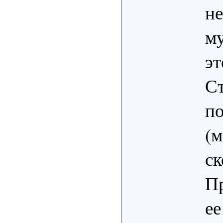
не
м
эт
Ст
по
(м
ск
Пр
ее