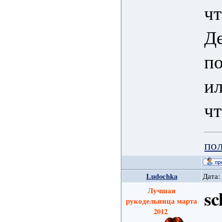
чт
Де
по
ил
чт
пол
Ludochka
Дата:
Лучшая
s
рукодельница марта
2012