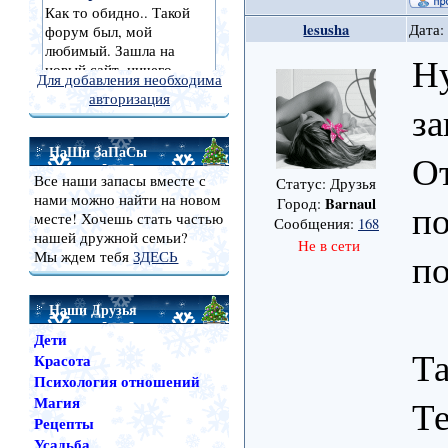
lesusha
Дата:
Ну
Для добавления необходима
авторизация
за
НаШи ЗаПаСы
От
Все наши запасы вместе с
Статус: Друзья
нами можно найти на новом
Barnaul
Город:
по
месте! Хочешь стать частью
Сообщения:
168
нашей дружной семьи?
Не в сети
по
Мы ждем тебя
ЗДЕСЬ
Наши Друзья
Дети
Та
Красота
Психология отношений
Те
Магия
Рецепты
Усадьба