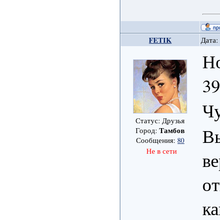
FETIK
Дата:
Н
39
Ч
Статус: Друзья
В
Тамбов
Город:
Сообщения:
80
Не в сети
ве
от
к