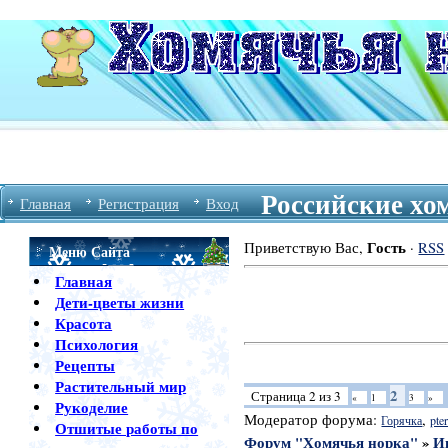
Российские хо
Главная
Регистрация
Вход
Гость
Приветствую Вас
,
·
RSS
Меню Сайта
Главная
Дети-цветы жизни
Красота
Психология
Рецепты
Растительный мир
2
Страница
2
из
3
«
1
3
»
Рукоделие
Модератор форума:
,
Горячка
pter
Отшитые работы по
Форум "Хомячья норка"
»
И