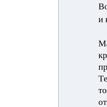
В
и
М
кр
пр
Те
то
от