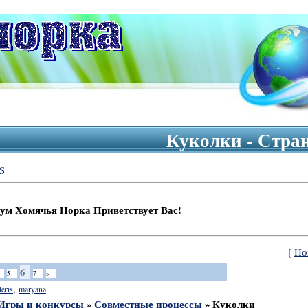
Куколки - Стра
S
ья Норка Приветствует Вас!
[
Но
6
5
7
»
,
teris
maryana
Игры и конкурсы
»
Совместные процессы
»
Куколки