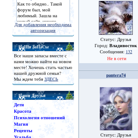
Для добавления необходима
авторизация
Статус: Друзья
Владивосток
Город:
НаШи ЗаПаСы
Сообщения:
132
Все наши запасы вместе с
Не в сети
нами можно найти на новом
месте! Хочешь стать частью
нашей дружной семьи?
pantera74
Мы ждем тебя
ЗДЕСЬ
Наши Друзья
Дети
Красота
Психология отношений
Магия
Рецепты
Статус: Друзья
Усадьба