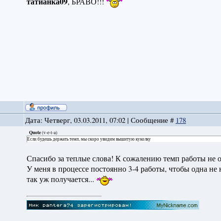
татианка09
, БРАВО!!!
Дата: Четверг, 03.03.2011, 07:02 | Сообщение #
178
Quote
(
v-e-t-a
)
Если будешь держать темп, мы скоро увидим вышитую куколку
Спасибо за теплые слова! К сожалению темп работы не от
У меня в процессе постоянно 3-4 работы, чтобы одна не н
так уж получается...