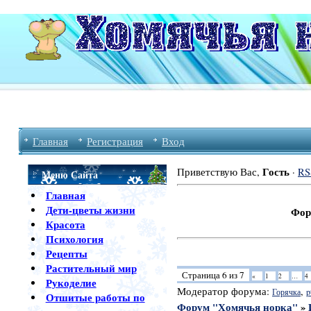
Главная
Регистрация
Вход
Гость
Приветствую Вас
,
·
RS
Меню Сайта
Главная
Дети-цветы жизни
Форум Хомяч
Красота
Психология
Рецепты
Растительный мир
Страница
6
из
7
«
1
2
…
4
Рукоделие
Модератор форума:
,
Горячка
p
Отшитые работы по
Форум "Хомячья норка"
»