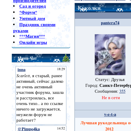
производителям
Сад и огород
Куколки
*Форум*
Уютный дом
pantera74
Праздник своими
руками
***Магия***
Онлайн игры
Мини-Чат
Статус: Друзья
Санкт-Петербу
Город:
Сообщения:
355
Не в сети
v-e-t-a
Лучшая рукодельница о
2012