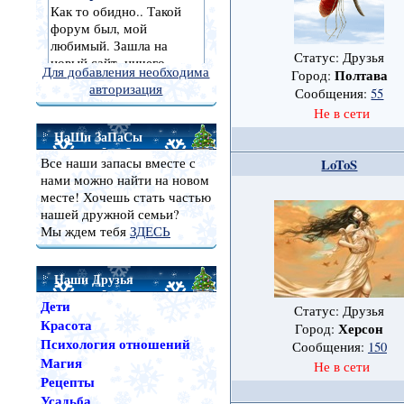
Статус: Друзья
Для добавления необходима
Полтава
Город:
авторизация
Сообщения:
55
Не в сети
НаШи ЗаПаСы
Все наши запасы вместе с
LoToS
нами можно найти на новом
месте! Хочешь стать частью
нашей дружной семьи?
Мы ждем тебя
ЗДЕСЬ
Наши Друзья
Дети
Статус: Друзья
Красота
Херсон
Город:
Психология отношений
Сообщения:
150
Магия
Не в сети
Рецепты
Усадьба