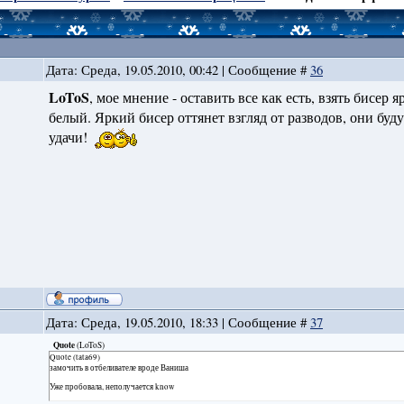
Дата: Среда, 19.05.2010, 00:42 | Сообщение #
36
LoToS
, мое мнение - оставить все как есть, взять бисер
белый. Яркий бисер оттянет взгляд от разводов, они бу
удачи!
Дата: Среда, 19.05.2010, 18:33 | Сообщение #
37
Quote
(
LoToS
)
Quote (tata69)
замочить в отбеливателе вроде Ваниша
Уже пробовала, неполучается know