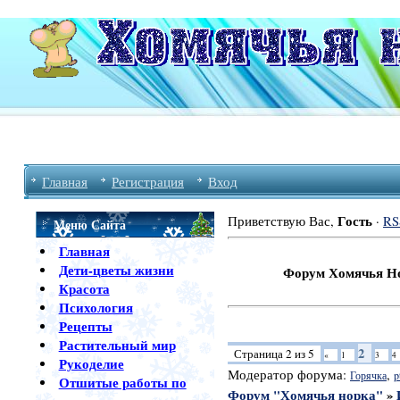
Главная
Регистрация
Вход
Гость
Приветствую Вас
,
·
RS
Меню Сайта
Главная
Дети-цветы жизни
Форум Хомячья Норка Пр
Красота
Психология
Рецепты
Растительный мир
2
Страница
2
из
5
«
1
3
4
Рукоделие
Модератор форума:
,
Горячка
p
Отшитые работы по
Форум "Хомячья норка"
»