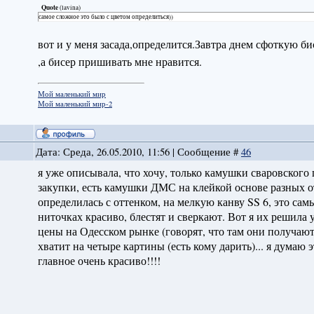
Quote
(
lavina
)
самое сложное это было с цветом определиться))
вот и у меня засада,определится.Завтра днем сфоткую би
,а бисер пришивать мне нравится.
Мой маленький мир
Мой маленький мир-2
Дата: Среда, 26.05.2010, 11:56 | Сообщение #
46
я уже описывала, что хочу, только камушки сваровского п
закупки, есть камушки ДМС на клейкой основе разных отт
определилась с оттенком, на мелкую канву SS 6, это са
ниточках красиво, блестят и сверкают. Вот я их решила 
цены на Одесском рынке (говорят, что там они получаютс
хватит на четыре картины (есть кому дарить)... я дума
главное очень красиво!!!!