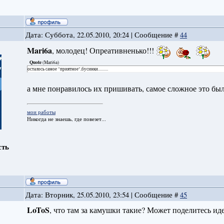
Дата: Суббота, 22.05.2010, 20:24 | Сообщение #
44
Mari6a
, молодец! Опреативненько!!!
Quote
(
Mari6a
)
осталось самое "приятное",бусинки..........
а мне понравилось их пришивать, самое сложное это был
мои работы
Никогда не знаешь, где повезет...
сть
Дата: Вторник, 25.05.2010, 23:54 | Сообщение #
45
LoToS
, что там за камушки такие? Может поделитесь иде