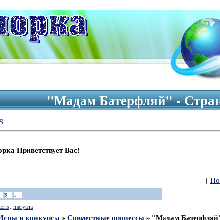
"Мадам Батерфляй" - Стран
S
иветствует Вас!
[
Но
5
»
,
teris
maryana
Игры и конкурсы
»
Совместные процессы
»
"Мадам Батерфляй