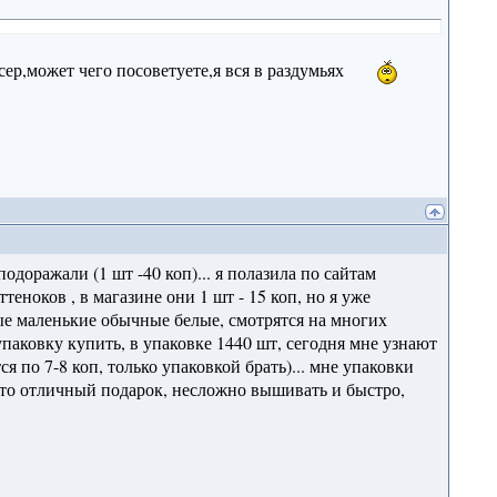
сер,может чего посоветуете,я вся в раздумьях
одоражали (1 шт -40 коп)... я полазила по сайтам
еноков , в магазине они 1 шт - 15 коп, но я уже
мые маленькие обычные белые, смотрятся на многих
упаковку купить, в упаковке 1440 шт, сегодня мне узнают
я по 7-8 коп, только упаковкой брать)... мне упаковки
ю это отличный подарок, несложно вышивать и быстро,