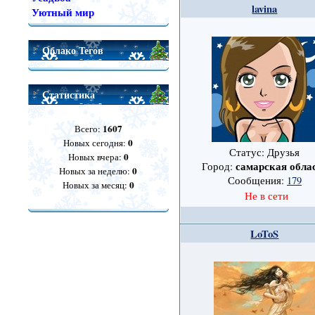
lavina
Уютный мир
Облако Тегов
Статистика
1607
Всего:
0
Новых сегодня:
Статус: Друзья
0
Новых вчера:
самарская обла
Город:
0
Новых за неделю:
Сообщения:
179
0
Новых за месяц:
Не в сети
LoToS