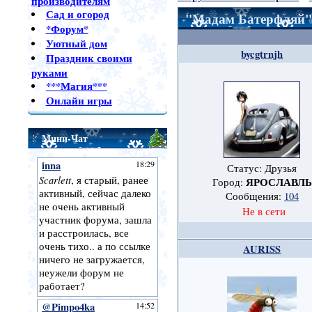
производителям
Сад и огород
"Мадам Батерфляй"
*Форум*
Уютный дом
bycgtrnjh
Праздник своими
руками
***Магия***
Онлайн игры
Мини-Чат
Статус: Друзья
ЯРОСЛАВЛЬ
Город:
Сообщения:
104
Не в сети
AURISS