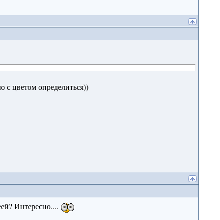
о с цветом определиться))
ей? Интересно....