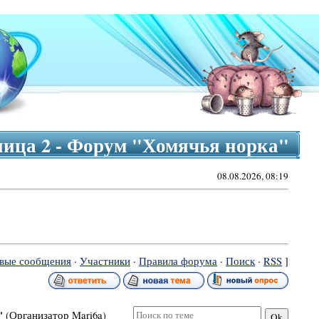
ица 2 - Форум "Хомячья норка"
08.08.2026, 08:19
вые сообщения
·
Участники
·
Правила форума
·
Поиск
·
RSS
]
"
(Организатор Mari6a)