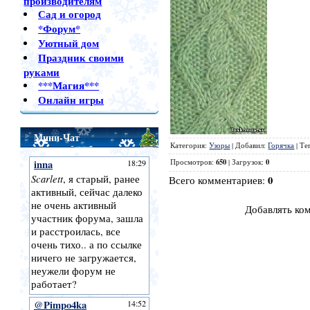
производителям
Сад и огород
*Форум*
Уютный дом
Праздник своими
руками
***Магия***
Онлайн игры
Мини-Чат
Категория
:
Узоры
|
Добавил
:
Горячка
|
Те
650
0
Просмотров
:
|
Загрузок
:
0
Всего комментариев
:
Добавлять ко