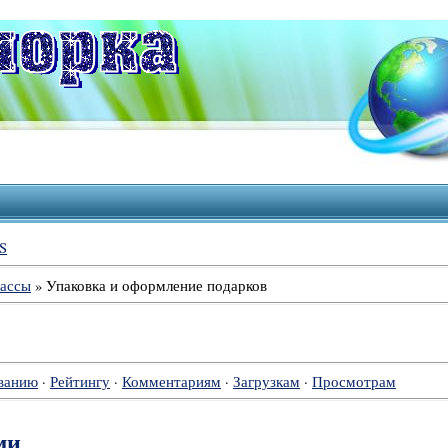
S
лассы
» Упаковка и оформление подарков
ванию
·
Рейтингу
·
Комментариям
·
Загрузкам
·
Просмотрам
ми