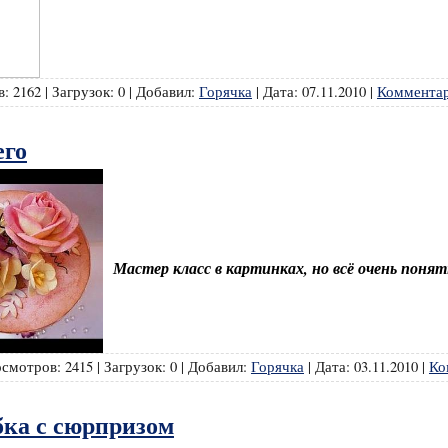
в:
2162
|
Загрузок:
0
|
Добавил:
Горячка
|
Дата:
07.11.2010
|
Комментар
его
Мастер класс в картинках, но всё очень понят
смотров:
2415
|
Загрузок:
0
|
Добавил:
Горячка
|
Дата:
03.11.2010
|
Ко
бка с сюрпризом