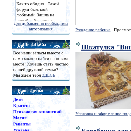
Для добавления необходима
авторизация
Рождение ребенка
|
Просмот
НаШи ЗаПаСы
Шкатулка "Вин
Все наши запасы вместе с
нами можно найти на новом
месте! Хочешь стать частью
нашей дружной семьи?
Мы ждем тебя
ЗДЕСЬ
Наши Друзья
Дети
Красота
Психология отношений
Упаковка и оформление под
Магия
Рецепты
Коробочка для
Усадьба