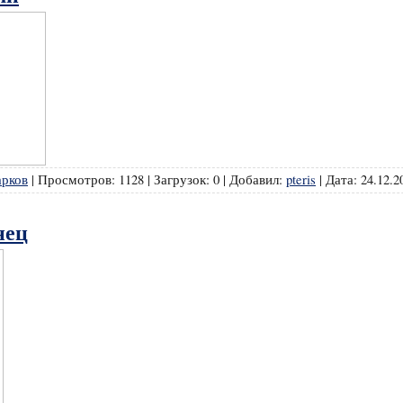
арков
|
Просмотров:
1128
|
Загрузок:
0
|
Добавил:
pteris
|
Дата:
24.12.2
нец