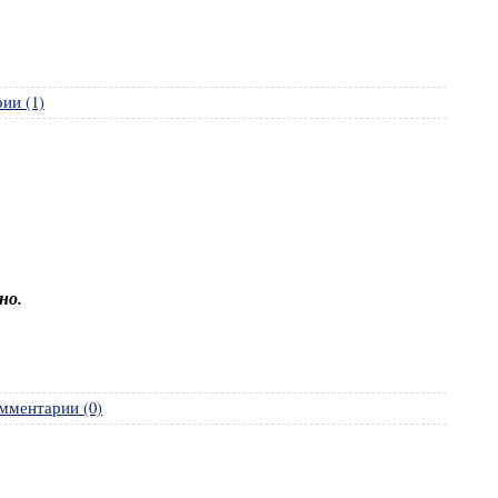
ии (1)
но.
мментарии (0)