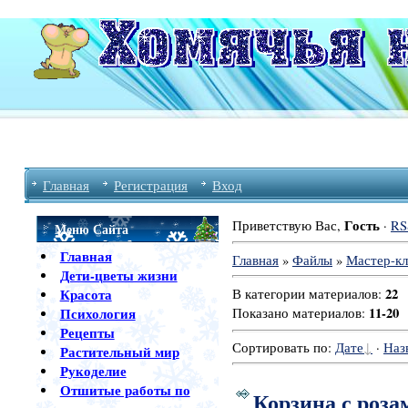
Главная
Регистрация
Вход
Гость
Приветствую Вас
,
·
RS
Меню Сайта
Главная
Главная
»
Файлы
»
Мастер-к
Дети-цветы жизни
22
Красота
В категории материалов
:
11-20
Психология
Показано материалов
:
Рецепты
Сортировать по
:
Дате
·
Наз
Растительный мир
Рукоделие
Отшитые работы по
Корзина с роза