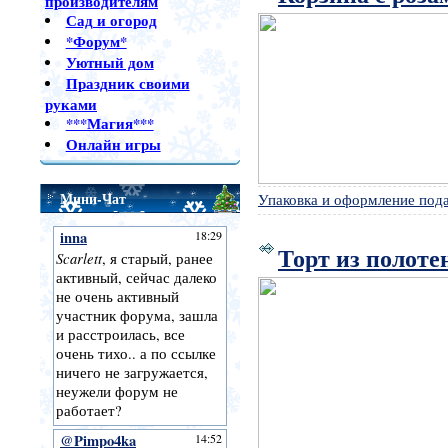
производителям
Сад и огород
*Форум*
Уютный дом
Праздник своими
руками
***Магия***
Онлайн игры
Мини-Чат
Упаковка и оформление под
Торт из полоте