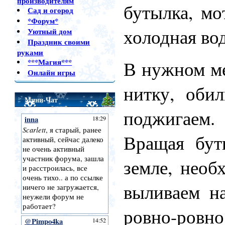
производителям
бутылка, мо
Сад и огород
*Форум*
холодная вод
Уютный дом
Праздник своими
руками
В нужном ме
***Магия***
Онлайн игры
нитку, оби
Мини-Чат
поджигаем.
Вращая бут
земле, нео
выливаем н
ровно-ровно