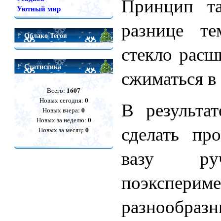
Принцип та
Уютный мир
разнице те
Облако Тегов
стекло расш
Статистика
сжиматься в 
1607
Всего:
0
Новых сегодня:
В результа
0
Новых вчера:
0
Новых за неделю:
сделать пр
0
Новых за месяц:
вазу ру
поэкспер
разнообраз