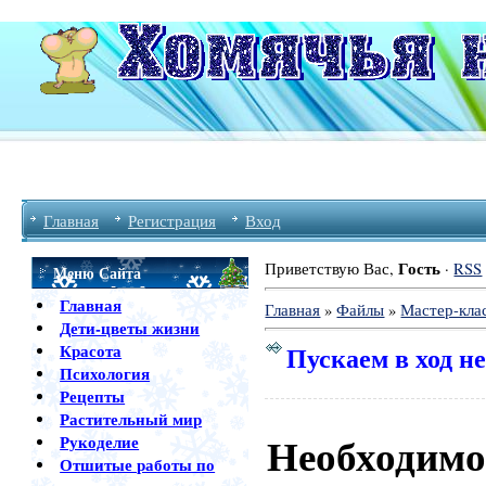
Главная
Регистрация
Вход
Гость
Приветствую Вас
,
·
RSS
Меню Сайта
Главная
Главная
»
Файлы
»
Мастер-кла
Дети-цветы жизни
Пускаем в ход 
Красота
Психология
Рецепты
Растительный мир
Необходимо
Рукоделие
Отшитые работы по