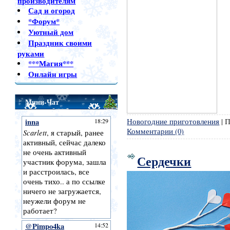
производителям
Сад и огород
*Форум*
Уютный дом
Праздник своими
руками
***Магия***
Онлайн игры
Мини-Чат
Новогодние приготовления
|
П
Комментарии (0)
Сердечки