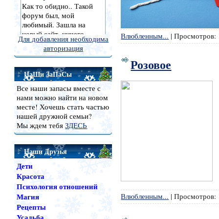
Влюбленным...
|
Просмотров:
Для добавления необходима
авторизация
Розовое
НаШи ЗаПаСы
Все наши запасы вместе с
нами можно найти на новом
месте! Хочешь стать частью
нашей дружной семьи?
Мы ждем тебя
ЗДЕСЬ
Наши Друзья
Дети
Красота
Психология отношений
Влюбленным...
|
Просмотров:
Магия
Рецепты
Усадьба