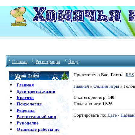
Главная
Регистрация
Вход
Гость
Приветствую Вас
,
·
RSS
Меню Сайта
Главная
Главная
»
Онлайн игры
» Голо
Дети-цветы жизни
140
Красота
В категории игр
:
19-36
Психология
Показано игр
:
Рецепты
Сортировать по
:
Дате
·
Назва
Растительный мир
Рукоделие
Отшитые работы по