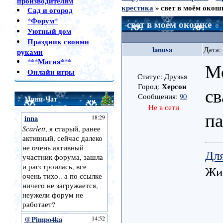
производителям
крестика
»
свет в моём окош
Сад и огород
*Форум*
свет в моём окошке
Уютный дом
Праздник своими
lanusa
Дата:
руками
***Магия***
М
Онлайн игры
Статус: Друзья
Херсон
Город:
с
Сообщения:
90
Мини-Чат
Не в сети
па
Для
Жиз