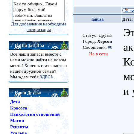
lanusa
Дата:
Для добавления необходима
Э
авторизация
Статус: Друзья
Херсон
Город:
а
НаШи ЗаПаСы
Сообщения:
90
Не в сети
Все наши запасы вместе с
Ко
нами можно найти на новом
месте! Хочешь стать частью
нашей дружной семьи?
м
Мы ждем тебя
ЗДЕСЬ
и 
Наши Друзья
Дети
Красота
Психология отношений
Магия
Рецепты
Усадьба