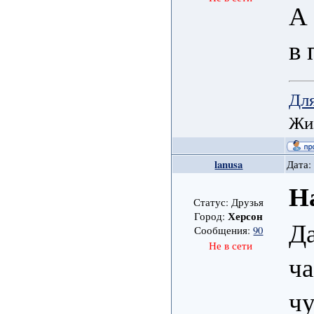
А 
в 
Для
Жиз
lanusa
Дата:
Н
Статус: Друзья
Херсон
Город:
Да
Сообщения:
90
Не в сети
ча
чу