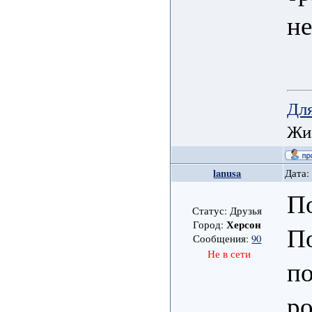
не
Для
Жиз
lanusa
Дата:
По
Статус: Друзья
Херсон
Город:
По
Сообщения:
90
Не в сети
по
р