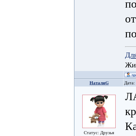
по
о
по
Для
Жиз
НаталиG
Дата:
ЛА
кр
Ка
Статус: Друзья