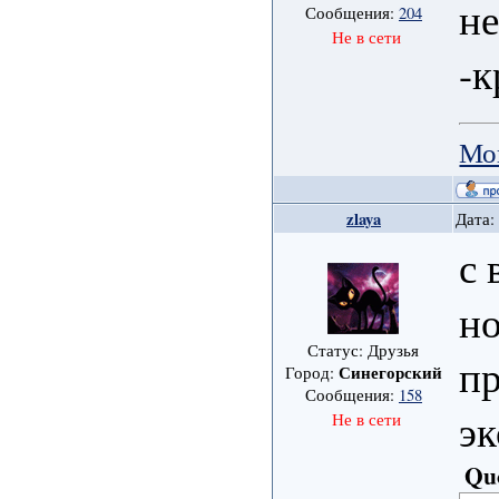
не
Сообщения:
204
Не в сети
-к
Мо
zlaya
Дата:
с 
но
Статус: Друзья
пр
Синегорский
Город:
Сообщения:
158
эк
Не в сети
Qu