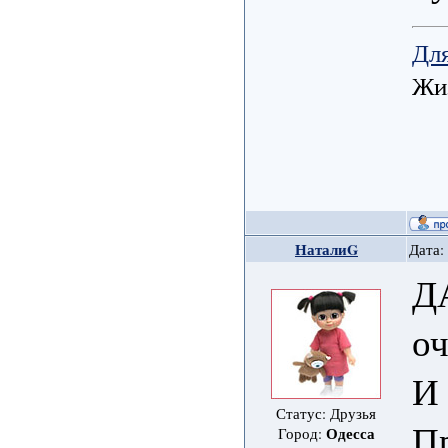
Для
Жиз
НаталиG
Дата:
ДА
оч
И 
Статус: Друзья
П
Одесса
Город: