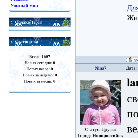
Для
Уютный мир
Жиз
Облако Тегов
Статистика
1607
Всего:
0
Новых сегодня:
Nina7
Дата:
0
Новых вчера:
0
Новых за неделю:
la
0
Новых за месяц:
св
п
ве
Статус: Друзья
Новороссийск
Город: