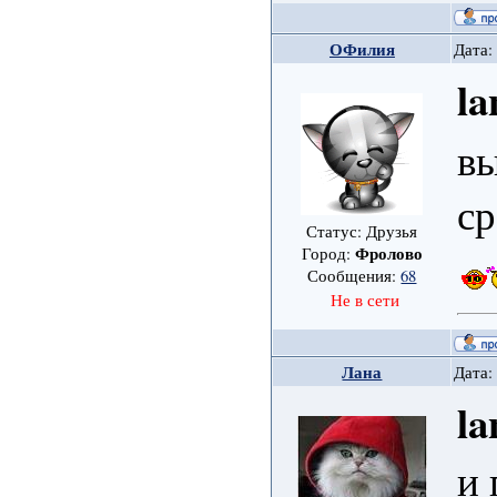
ОФилия
Дата:
la
вы
ср
Статус: Друзья
Фролово
Город:
Сообщения:
68
Не в сети
Лана
Дата:
la
и 