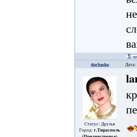
н
с
ва
durbasha
Дата:
la
кр
пе
Статус: Друзья
г.Тирасполь
Город:
(Приднестровье)