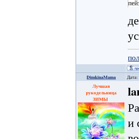
пей
де
ус
пол
DimkinaMama
Дата:
Лучшая
la
рукодельница
ЗИМЫ
Р
и 
в