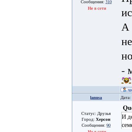
Сообщения:
310
ис
Не в сети
А 
не
но
- 
lanusa
Дата:
Qu
Статус: Друзья
И д
Херсон
Город:
сем
Сообщения:
90
Не в сети