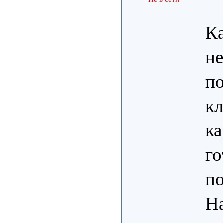
Ка
не
по
кл
ка
го
по
Н