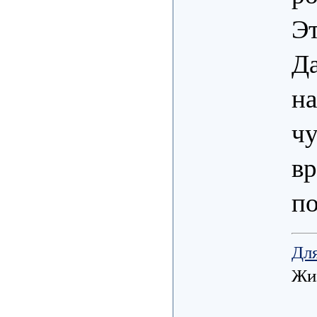
Эт
Да
на
чу
вр
по
Для
Жиз