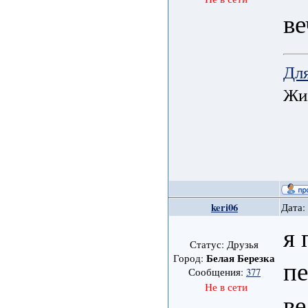
ве
Для
Жиз
keri06
Дата:
я 
Статус: Друзья
Белая Березка
Город:
п
Сообщения:
377
Не в сети
в