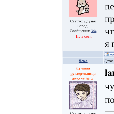
п
пр
Статус: Друзья
Город:
чт
Сообщения:
364
Не в сети
я 
Лека
Дата:
Лучшая
la
рукодельница
апреля 2012
ч
по
Статус: Друзья