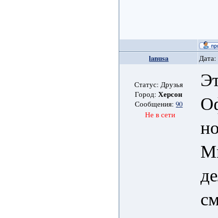
lanusa
Дата:
Эт
Статус: Друзья
Херсон
Город:
О
Сообщения:
90
Не в сети
но
М
де
см