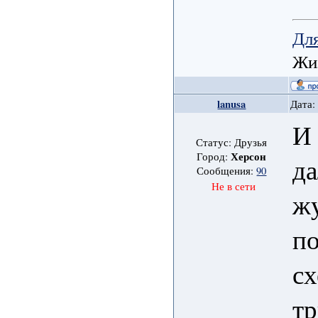
Для
Жиз
lanusa
Дата:
И 
Статус: Друзья
Херсон
Город:
да
Сообщения:
90
Не в сети
ж
по
с
тр