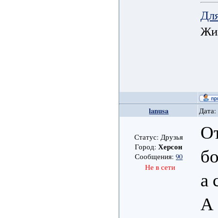
Для
Жиз
lanusa
Дата:
От
Статус: Друзья
Херсон
Город:
бо
Сообщения:
90
Не в сети
а 
А 