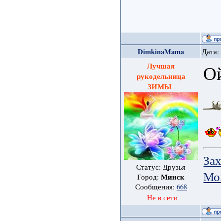
DimkinaMama
Дата:
Лучшая
О
рукодельница
ЗИМЫ
Зах
Статус: Друзья
Мо
Минск
Город:
Сообщения:
668
Не в сети