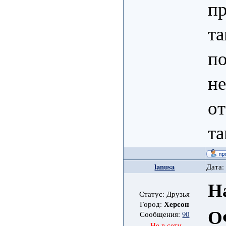
пр
та
по
не
от
та
lanusa
Дата:
Н
Статус: Друзья
Херсон
Город:
О
Сообщения:
90
Не в сети