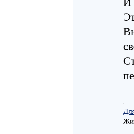
И 
Эт
В
св
Ст
п
Для
Жиз