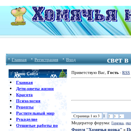
свет 
Главная
Регистрация
Вход
Гость
Приветствую Вас
,
·
RSS
Меню Сайта
Главная
Дети-цветы жизни
Красота
Психология
Рецепты
Растительный мир
1
Страница
1
из
3
2
3
»
Рукоделие
Модератор форума:
,
Горячка
pter
Отшитые работы по
Форум "Хомячья норка"
»
П