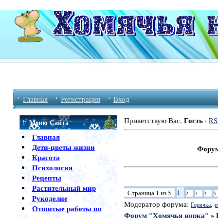
Главная
Регистрация
Вход
Гость
Приветствую Вас
,
·
RS
Меню Сайта
Главная
Дети-цветы жизни
Форум Хомячь
Красота
Психология
Рецепты
Растительный мир
1
Страница
1
из
5
2
3
4
5
Рукоделие
Модератор форума:
,
Горячка
p
Отшитые работы по
Форум "Хомячья норка"
»