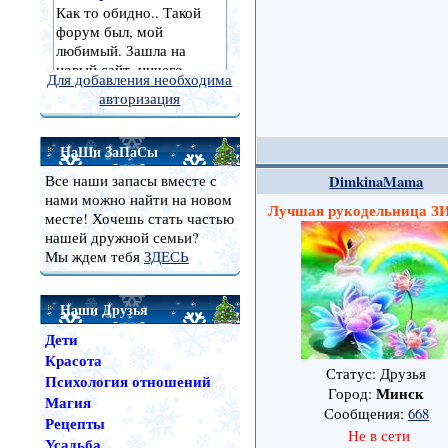
Для добавления необходима
авторизация
НаШи ЗаПаСы
Все наши запасы вместе с
DimkinaMama
нами можно найти на новом
Лучшая рукодельница
месте! Хочешь стать частью
нашей дружной семьи?
Мы ждем тебя
ЗДЕСЬ
Наши Друзья
Дети
Красота
Статус: Друзья
Психология отношений
Минск
Город:
Магия
Сообщения:
668
Рецепты
Не в сети
Усадьба