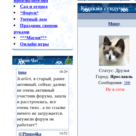
производителям
Сад и огород
Кошкин сундучок
*Форум*
Уютный дом
Мицу
Праздник своими
руками
***Магия***
Онлайн игры
Мини-Чат
Статус: Друзья
Ярославль
Город:
Сообщения:
166
Не в сети