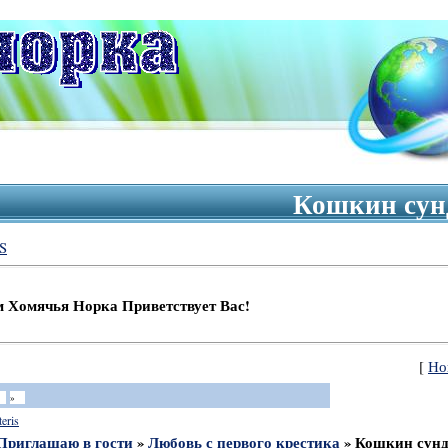
Кошкин сун
S
я Норка Приветствует Вас!
[
Но
»
teris
Приглашаю в гости
»
Любовь с первого крестика
»
Кошкин сун