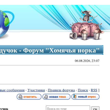
дучок - Форум "Хомячья норка"
06.08.2026, 23:07
вые сообщения
·
Участники
·
Правила форума
·
Поиск
·
RSS
]
дучок