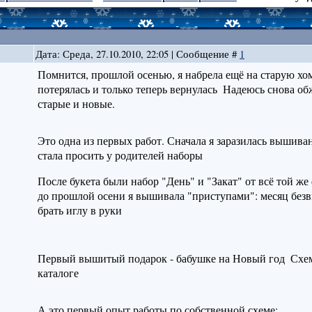
Дата: Среда, 27.10.2010, 22:05 | Сообщение #
1
Помнится, прошлой осенью, я набрела ещё на старую хом
потерялась и только теперь вернулась
Надеюсь снова об
старые и новые.
Это одна из первых работ. Сначала я заразилась вышиван
стала просить у родителей наборы
После букета были набор "День" и "Закат" от всё той же
до прошлой осени я вышивала "приступами": месяц безв
брать иглу в руки
Первый вышитый подарок - бабушке на Новый год
Схем
каталоге
А это первый опыт работы по собственной схеме: