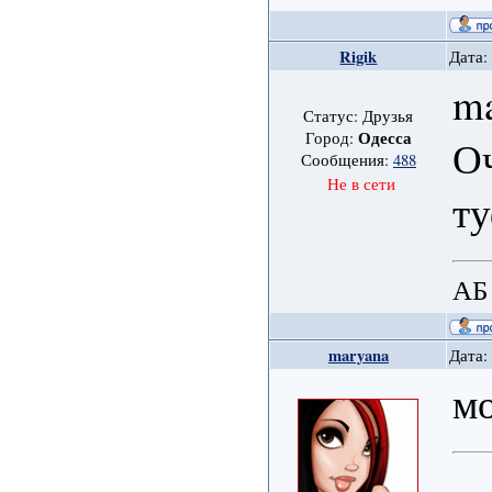
Rigik
Дата:
ma
Статус: Друзья
Одесса
Город:
Оч
Сообщения:
488
Не в сети
ту
АБ
maryana
Дата:
м