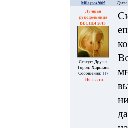
Milagros2005
Дата:
Лучшая
С
рукодельница
ВЕСНЫ 2013
ещ
ко
Во
Статус: Друзья
мн
Харьков
Город:
Сообщения:
117
Не в сети
вы
ни
да
на