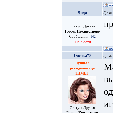
Люда
Дата:
пр
Статус: Друзья
Похвистнево
Город:
Сообщения:
142
Не в сети
Олечка73
Дата:
Лучшая
Ма
рукодельница
ЗИМЫ
вы
од
иг
Статус: Друзья
Кропоткин
Город: