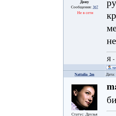
ру
Дону
Сообщения:
367
кр
Не в сети
ме
н
Я -
Nattalia_2m
Дата:
m
б
Статус: Друзья