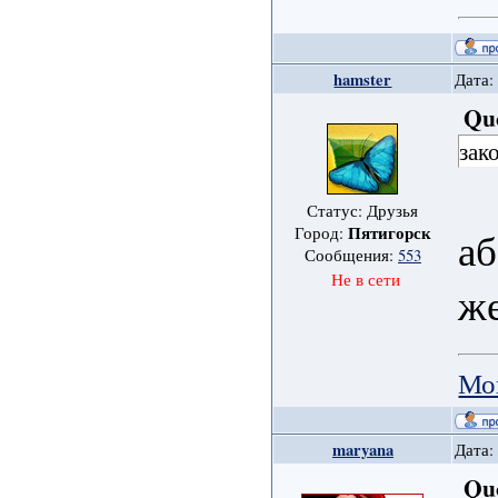
hamster
Дата:
Qu
зак
Статус: Друзья
Пятигорск
Город:
аб
Сообщения:
553
Не в сети
же
Мо
maryana
Дата:
Qu