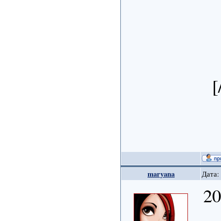
[
maryana
Дата:
20