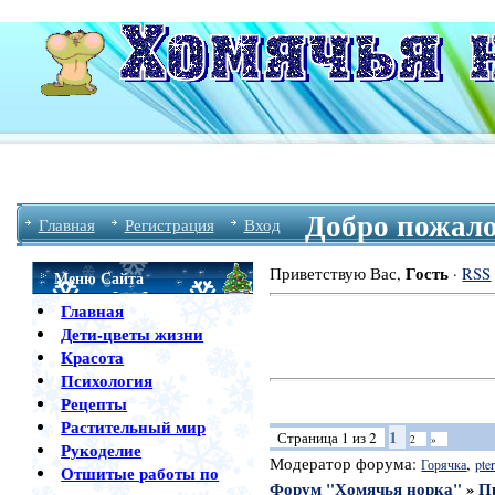
Добро пожало
Главная
Регистрация
Вход
Гость
Приветствую Вас
,
·
RSS
Меню Сайта
Главная
Дети-цветы жизни
Красота
Психология
Рецепты
Растительный мир
1
Страница
1
из
2
2
»
Рукоделие
Модератор форума:
,
Горячка
pter
Отшитые работы по
Форум "Хомячья норка"
»
П