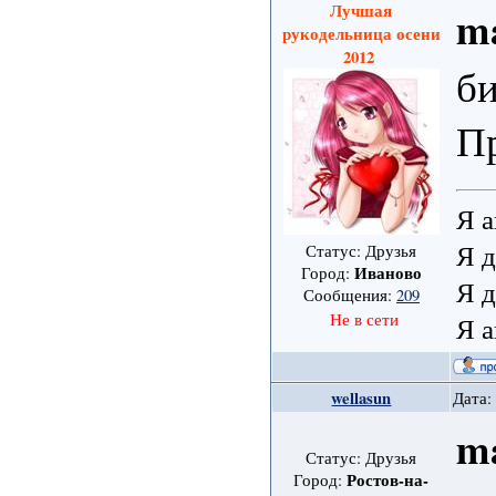
Лучшая
m
рукодельница осени
2012
б
Пр
Я а
Я д
Статус: Друзья
Иваново
Город:
Я д
Сообщения:
209
Не в сети
Я а
wellasun
Дата:
m
Статус: Друзья
Ростов-на-
Город: