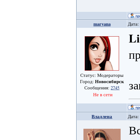
maryana
Дата:
Li
пр
Статус: Модераторы
з
Новосибирск
Город:
Сообщения:
2745
Не в сети
Владлена
Дата:
Вс