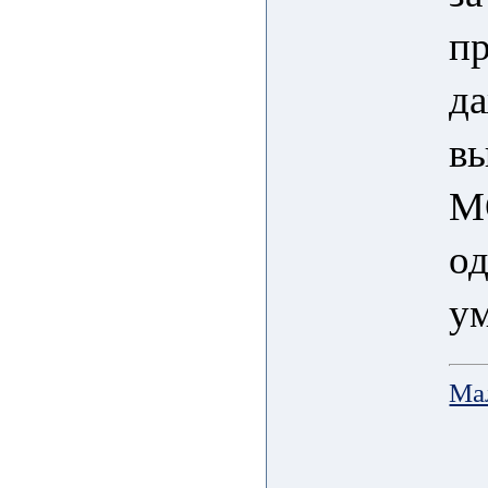
пр
да
вы
М
од
у
Ма