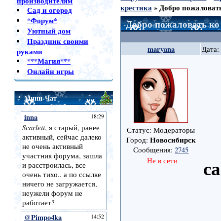
производителям
крестика
»
Добро пожаловать
Сад и огород
*Форум*
Добро пожаловать ко 
Уютный дом
Праздник своими
maryana
Дата:
руками
***Магия***
Онлайн игры
Мини-Чат
Статус: Модераторы
Новосибирск
Город:
Сообщения:
2745
са
Не в сети