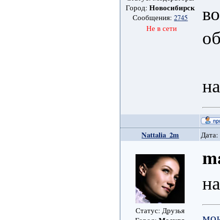
во
Новосибирск
Город:
Сообщения:
2745
Не в сети
об
на
Nattalia_2m
Дата:
m
на
Статус: Друзья
мо