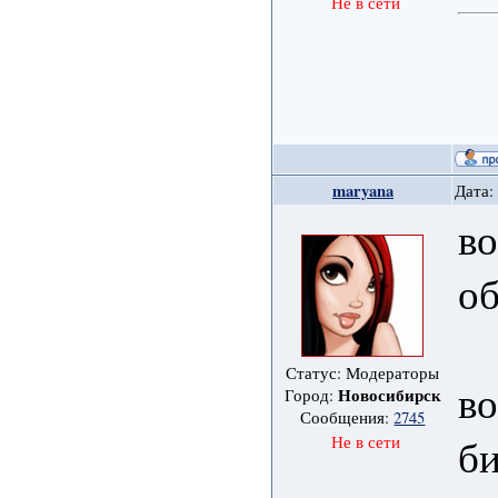
Не в сети
maryana
Дата:
во
об
Статус: Модераторы
во
Новосибирск
Город:
Сообщения:
2745
б
Не в сети