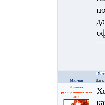
по
да
оф
Миледи
Дата:
Лучшая
Х
рукодельница лета
2012
ка