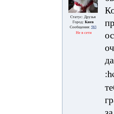
Ко
Статус: Друзья
пр
Kиев
Город:
Сообщения:
583
ос
Не в сети
оч
да
:
те
гр
за