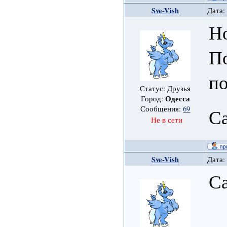
Sve-Vish
Дата:
Н
По
п
Статус: Друзья
Одесса
Город:
Сообщения:
69
Са
Не в сети
Sve-Vish
Дата:
Са