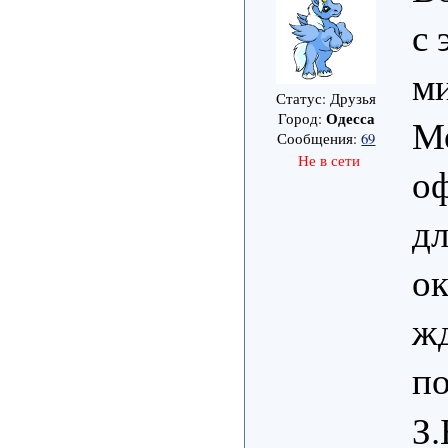
с 
ми
Статус: Друзья
Одесса
Город:
Мо
Сообщения:
69
Не в сети
о
дл
ок
жд
п
З.