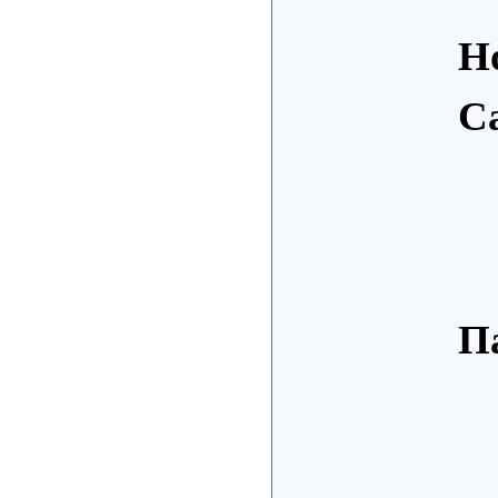
Н
С
П