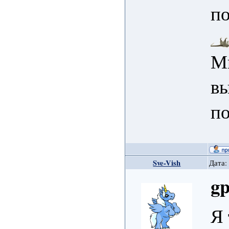
по
Мн
вы
п
Sve-Vish
Дата:
gp
Я 