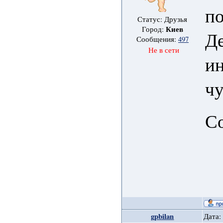
по
Статус: Друзья
Киев
Город:
Д
Сообщения:
497
Не в сети
и
чу
Со
gpbilan
Дата: