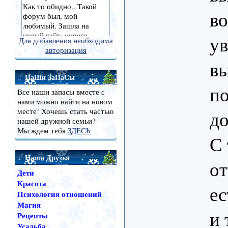
во
ув
Для добавления необходима
авторизация
вы
НаШи ЗаПаСы
по
Все наши запасы вместе с
нами можно найти на новом
месте! Хочешь стать частью
до
нашей дружной семьи?
Мы ждем тебя
ЗДЕСЬ
С 
Наши Друзья
от
Дети
Красота
ес
Психология отношений
Магия
и
Рецепты
Усадьба