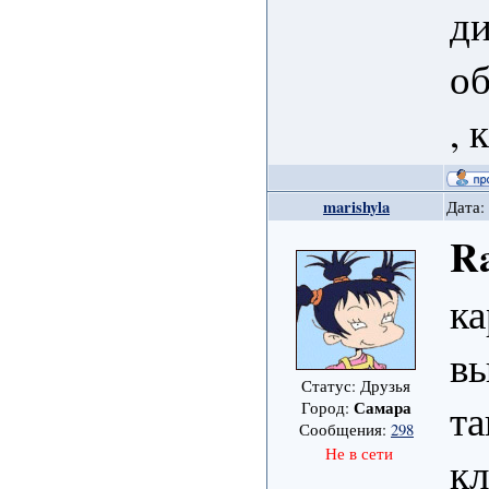
ди
об
, 
marishyla
Дата:
Ra
к
вы
Статус: Друзья
та
Самара
Город:
Сообщения:
298
Не в сети
к