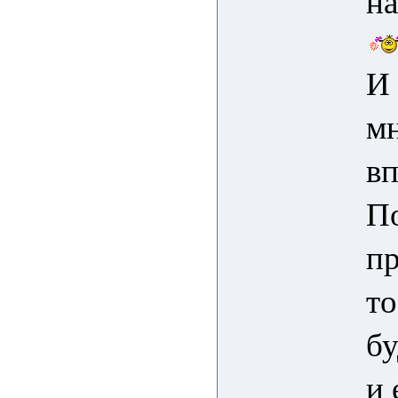
н
И 
мн
вп
По
пр
то
бу
и 