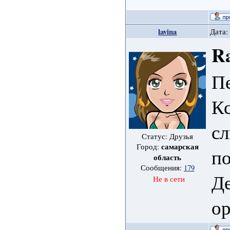
lavina
Дата:
Ra
Пе
Кс
сл
Статус: Друзья
самарская
Город:
по
область
Сообщения:
179
Де
Не в сети
ор