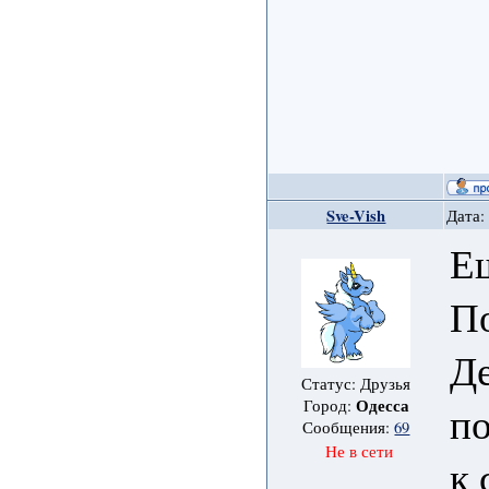
Sve-Vish
Дата:
Ещ
П
Д
Статус: Друзья
Одесса
Город:
по
Сообщения:
69
Не в сети
к 