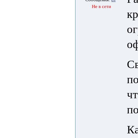
Не в сети
к
ог
о
С
по
чт
п
Ка