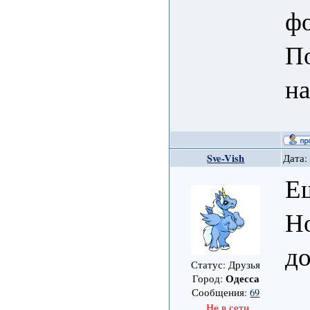
ф
П
н
Sve-Vish
Дата:
Е
Н
д
Статус: Друзья
Одесса
Город:
Сообщения:
69
Не в сети