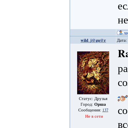
ес
н
wild_j@gu@r
Дата:
Ra
ра
с
Статус: Друзья
Орша
Город:
с
Сообщения:
137
Не в сети
вс