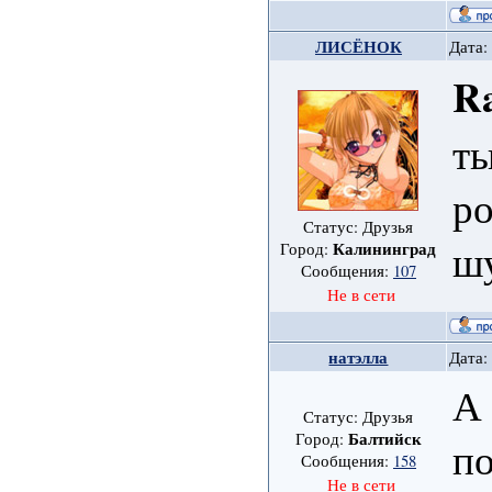
ЛИСЁНОК
Дата:
Ra
ты
ро
Статус: Друзья
шу
Калининград
Город:
Сообщения:
107
Не в сети
натэлла
Дата:
А
Статус: Друзья
Балтийск
Город:
п
Сообщения:
158
Не в сети