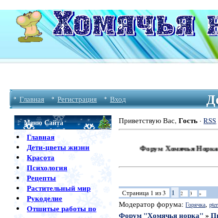
Д
Главная
Регистрация
Вход
Гость
Приветствую Вас
,
·
RSS
Меню Сайта
Главная
Дети-цветы жизни
Форум Хомячья Норка Приветс
Красота
Психология
Рецепты
Растительный мир
1
Страница
1
из
3
2
3
»
Рукоделие
Модератор форума:
,
Горячка
pter
Отшитые работы по
Форум "Хомячья норка"
»
П