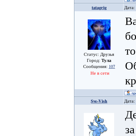
tatagrig
Дата:
Ва
бо
то
Статус: Друзья
Тула
Город:
Об
Сообщения:
107
Не в сети
кр
Sve-Vish
Дата:
Де
за