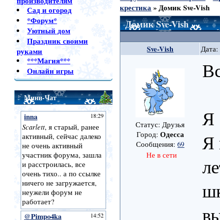
производителям
крестика
»
Домик Sve-Vish
Сад и огород
*Форум*
Домик Sve-Vish
Уютный дом
Праздник своими
Sve-Vish
Дата:
руками
***Магия***
В
Онлайн игры
Мини-Чат
Я
Статус: Друзья
Одесса
Город:
Я 
Сообщения:
69
Не в сети
ле
шк
вы