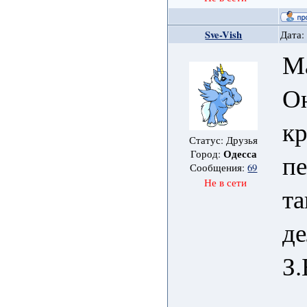
Sve-Vish
Дата:
М
Он
кр
Статус: Друзья
Одесса
Город:
пе
Сообщения:
69
Не в сети
та
де
З