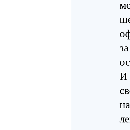
ме
ше
оф
за
ос
И
св
на
ле