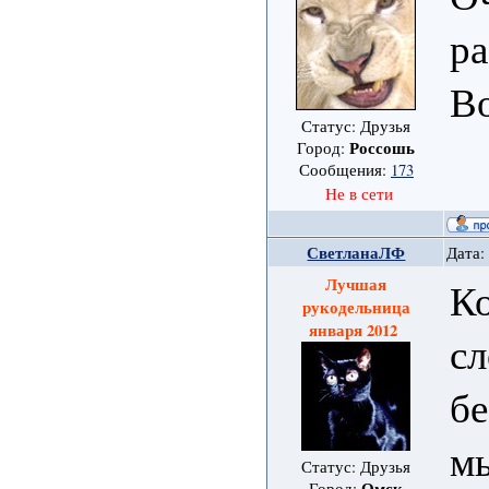
ра
Во
Статус: Друзья
Россошь
Город:
Сообщения:
173
Не в сети
СветланаЛФ
Дата:
Лучшая
Ко
рукодельница
января 2012
сл
бе
мы
Статус: Друзья
Омск
Город: