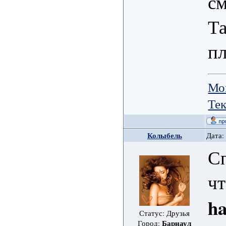
с
Та
пл
Мо
Те
Колыбель
Дата:
Сп
чт
h
Статус: Друзья
Барнаул
Город: