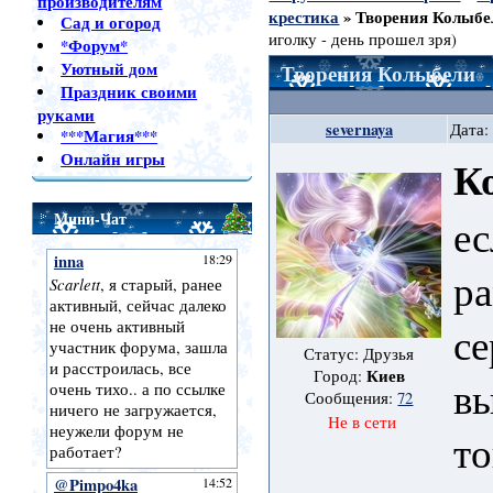
производителям
крестика
»
Творения Колыбе
Сад и огород
иголку - день прошел зря)
*Форум*
Уютный дом
Творения Колыбели
Праздник своими
руками
severnaya
Дата:
***Магия***
Онлайн игры
К
Мини-Чат
ес
ра
с
Статус: Друзья
Киев
Город:
в
Сообщения:
72
Не в сети
то