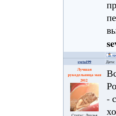
пр
пе
вы
se
sveta199
Дата:
Лучшая
Вс
рукодельница мая
2012
Ро
- 
хо
Статус: Друзья