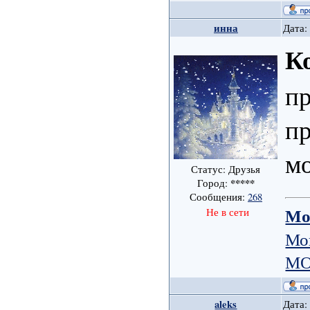
инна
Дата:
К
пр
п
мо
Статус: Друзья
*****
Город:
Сообщения:
268
Мо
Не в сети
Мо
МО
aleks
Дата: