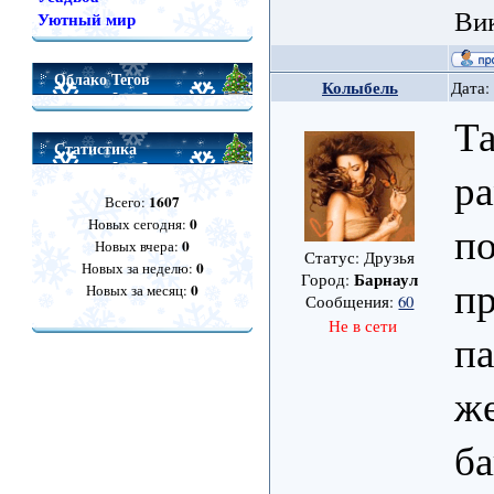
Ви
Уютный мир
Облако Тегов
Колыбель
Дата:
Та
Статистика
ра
1607
Всего:
0
Новых сегодня:
по
0
Новых вчера:
Статус: Друзья
0
Новых за неделю:
Барнаул
Город:
пр
0
Новых за месяц:
Сообщения:
60
Не в сети
па
же
ба