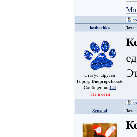
Мо
koshechka
Дата:
К
ед
Э
Статус: Друзья
Dnepropetrovsk
Город:
Сообщения:
124
Не в сети
Sensual
Дата:
К