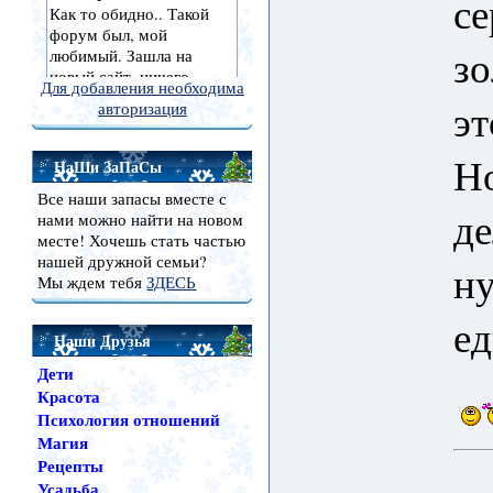
се
зо
Для добавления необходима
эт
авторизация
Но
НаШи ЗаПаСы
Все наши запасы вместе с
де
нами можно найти на новом
месте! Хочешь стать частью
нашей дружной семьи?
н
Мы ждем тебя
ЗДЕСЬ
ед
Наши Друзья
Дети
Красота
Психология отношений
Магия
Рецепты
Усадьба