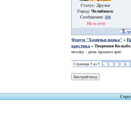
Статус: Друзья
Челябинск
Город:
Сообщения:
406
Не в сети
Форум "Хомячья норка"
»
П
крестика
»
Творения Колыбе
иголку - день прошел зря)
Страница
5
из
5
«
1
2
3
4
Copyr