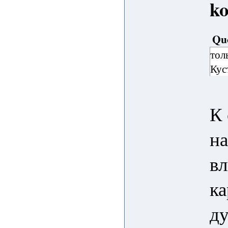
k
Qu
тол
Кус
К
на
вл
ка
д