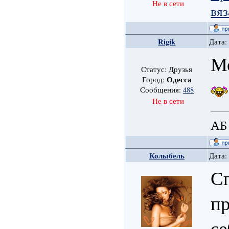
Не в сети
вяз
Rigik
Дата:
М
Статус: Друзья
Одесса
Город:
Сообщения:
488
Не в сети
АБ
Колыбель
Дата:
Сп
пр
се