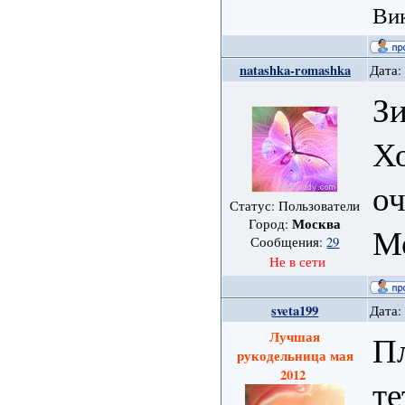
Ви
natashka-romashka
Дата:
З
Хо
о
Статус: Пользователи
Москва
Город:
Мо
Сообщения:
29
Не в сети
sveta199
Дата:
Лучшая
П
рукодельница мая
2012
те