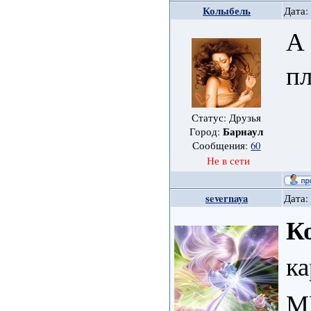
Колыбель
Дата:
А 
п
Статус: Друзья
Барнаул
Город:
Сообщения:
60
Не в сети
severnaya
Дата:
К
ка
М