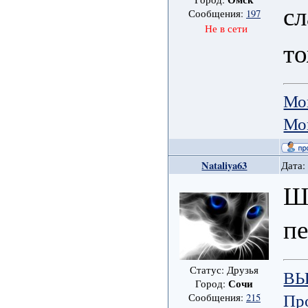
сл
Сообщения:
197
Не в сети
то
Мо
Мо
Nataliya63
Дата:
Ш
пе
Статус: Друзья
В
Сочи
Город:
Пр
Сообщения:
215