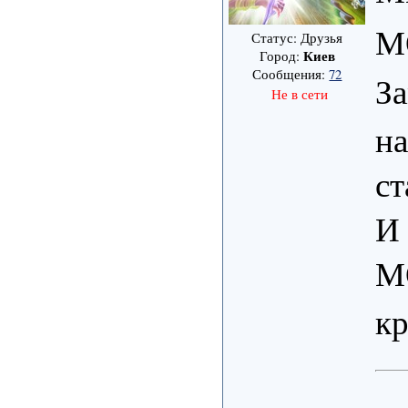
М
Статус: Друзья
Киев
Город:
Сообщения:
72
За
Не в сети
на
с
И
М
кр