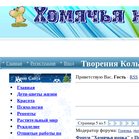
Творения Колы
Главная
Регистрация
Вход
Гость
Приветствую Вас
,
·
RSS
Меню Сайта
Главная
Дети-цветы жизни
Красота
Психология
Рецепты
Растительный мир
Страница
5
из
5
«
1
2
3
4
Рукоделие
Модератор форума:
,
Горячка
pter
Отшитые работы по
Форум "Хомячья норка"
»
П