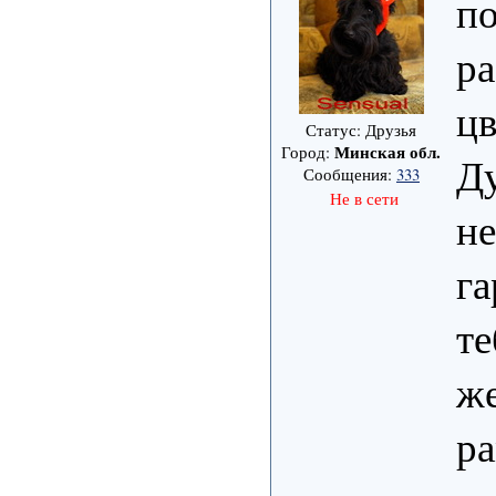
по
ра
цв
Статус: Друзья
Минская обл.
Город:
Д
Сообщения:
333
Не в сети
не
га
те
же
ра