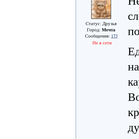
Не
сл
Статус: Друзья
по
Мечта
Город:
Сообщения:
173
Не в сети
Ед
на
ка
Во
кр
ду