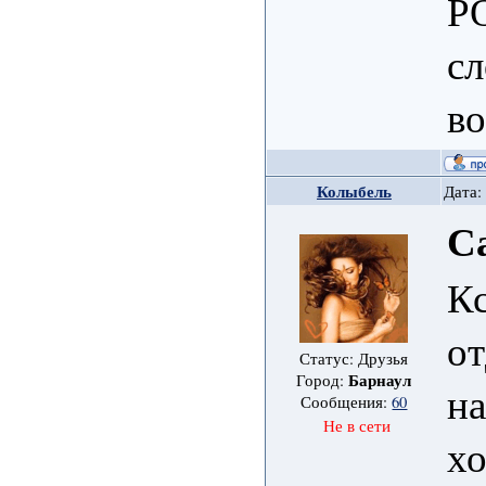
РО
сл
в
Колыбель
Дата:
С
К
от
Статус: Друзья
Барнаул
Город:
на
Сообщения:
60
Не в сети
х