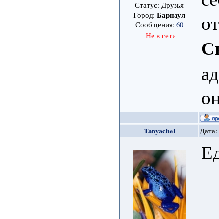
Статус: Друзья
Барнаул
Город:
от
Сообщения:
60
Не в сети
С
ад
он
Tanyachel
Дата:
Ед