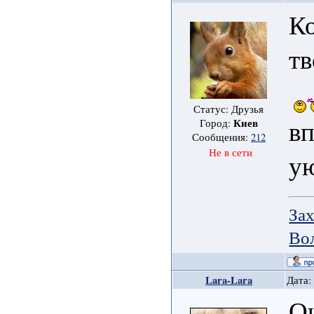
Ко
тв
Статус: Друзья
в
Киев
Город:
Сообщения:
212
Не в сети
ую
Зах
Во
Lara-Lara
Дата:
О