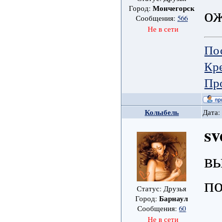
ож
Мончегорск
Город:
Сообщения:
566
Не в сети
По
Кре
Пр
Колыбель
Дата:
sv
в
п
Статус: Друзья
Барнаул
Город:
Сообщения:
60
Не в сети