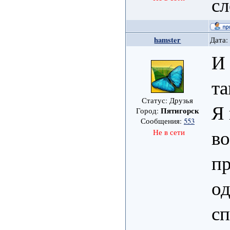
сл
hamster
Дата:
И 
т
Статус: Друзья
Я 
Пятигорск
Город:
Сообщения:
553
во
Не в сети
пр
од
сп