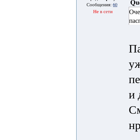
Qu
Сообщения:
60
Оче
Не в сети
пас
Па
уж
пе
и 
См
нр