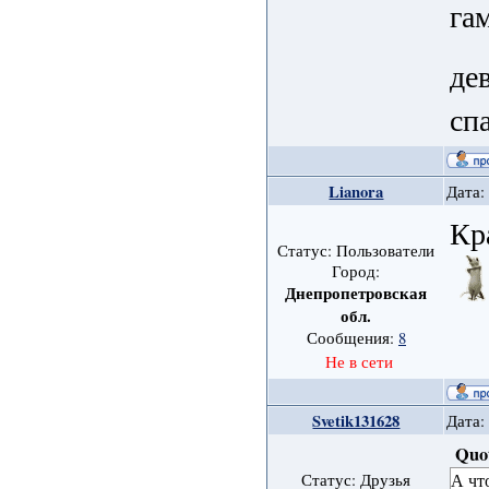
га
де
сп
Lianora
Дата:
Кр
Статус: Пользователи
Город:
Днепропетровская
обл.
Сообщения:
8
Не в сети
Svetik131628
Дата:
Quo
А чт
Статус: Друзья