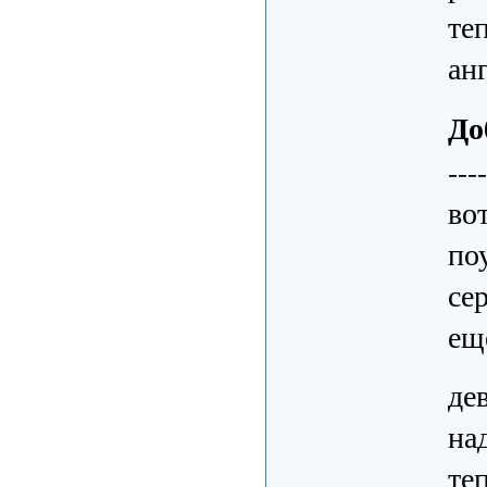
те
ан
До
---
во
по
се
ещ
де
на
те