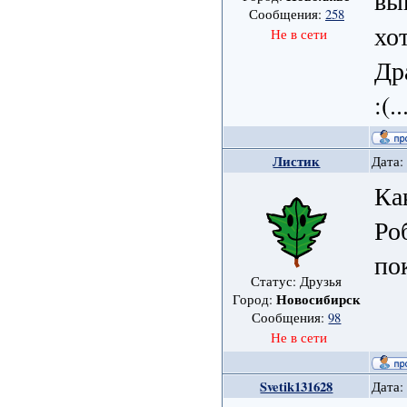
вы
Сообщения:
258
хо
Не в сети
Др
:(..
Листик
Дата:
Ка
Ро
по
Статус: Друзья
Новосибирск
Город:
Сообщения:
98
Не в сети
Svetik131628
Дата: