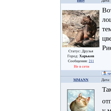
fossy
Дата:
Во
ло
те
цве
Рио
Статус: Друзья
Харьков
Город:
Сообщения:
211
Не в сети
MMANN
Дата:
Та
от
у 