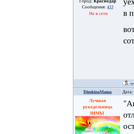
уе
Краснодар
Город:
Сообщения:
433
в 
Не в сети
во
со
DimkinaMama
Дата:
Лучшая
"А
рукодельница
от
ЗИМЫ
ос