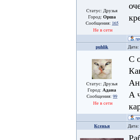
оч
Статус: Друзья
кр
Орша
Город:
Сообщения:
165
Не в сети
puhlik
Дата:
С 
Ка
Ан
Статус: Друзья
Адана
Город:
А ч
Сообщения:
99
Не в сети
ка
Ксенья
Дата:
Ра