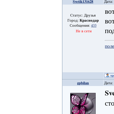
Svetik131628
Дата:
во
Статус: Друзья
во
Краснодар
Город:
Сообщения:
433
по
Не в сети
поле
gpbilan
Дата:
Sv
ст