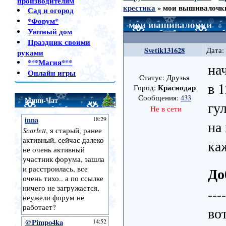
производителям
крестика
»
мои вышивалочк
Сад и огород
*Форум*
мои вышивалочки
Уютный дом
Праздник своими
Svetik131628
Дата:
руками
***Магия***
на
Онлайн игры
Статус: Друзья
в 
Краснодар
Город:
Сообщения:
433
Мини-Чат
гу
Не в сети
на
ка
До
---
во