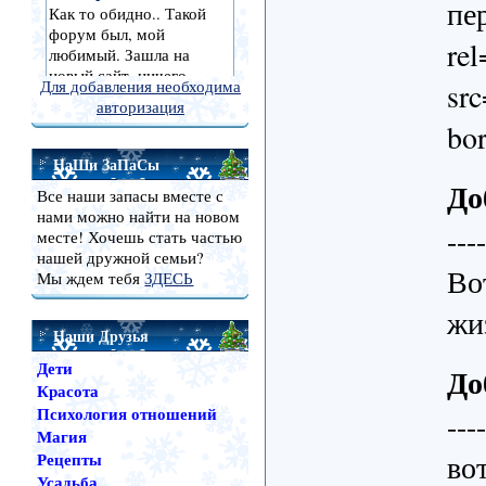
пе
re
src
Для добавления необходима
авторизация
bo
НаШи ЗаПаСы
До
Все наши запасы вместе с
нами можно найти на новом
---
месте! Хочешь стать частью
нашей дружной семьи?
Во
Мы ждем тебя
ЗДЕСЬ
жи
Наши Друзья
Дети
До
Красота
Психология отношений
---
Магия
во
Рецепты
Усадьба