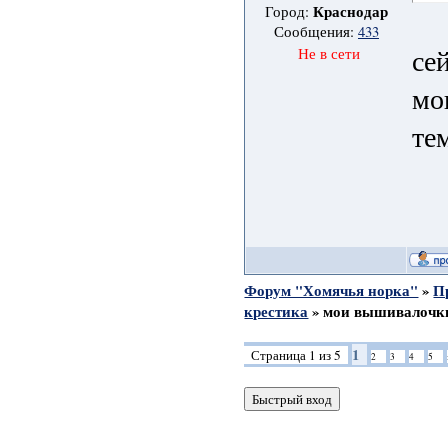
Краснодар
Город:
Сообщения:
433
се
Не в сети
мо
тем
Форум "Хомячья норка"
»
П
крестика
»
мои вышивалочк
1
Страница
1
из
5
2
3
4
5