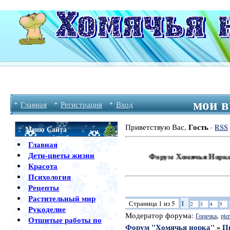
мои 
Главная
Регистрация
Вход
Гость
Приветствую Вас
,
·
RSS
Меню Сайта
Главная
Дети-цветы жизни
Форум Хомячья Норка Приветс
Красота
Психология
Рецепты
Растительный мир
1
Страница
1
из
5
2
3
4
5
Рукоделие
Модератор форума:
,
Горячка
pter
Отшитые работы по
Форум "Хомячья норка"
»
П