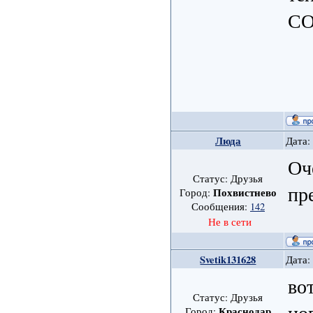
С
Люда
Дата:
Оч
Статус: Друзья
пр
Похвистнево
Город:
Сообщения:
142
Не в сети
Svetik131628
Дата:
во
Статус: Друзья
но
Краснодар
Город: