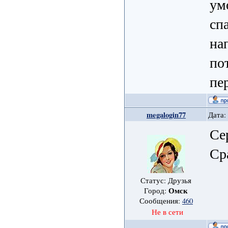
ум
сп
на
по
пе
megalogin77
Дата:
Се
Ср
Статус: Друзья
Омск
Город:
Сообщения:
460
Не в сети