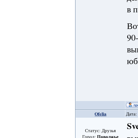
в 
Во
90
вы
юб
Ofelia
Дата:
Sv
Статус: Друзья
Поволжье
Город: