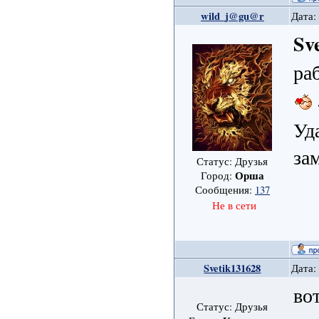
wild_j@gu@r
Дата:
Sv
ра
Уд
за
Статус: Друзья
Орша
Город:
Сообщения:
137
Не в сети
Svetik131628
Дата:
во
Статус: Друзья