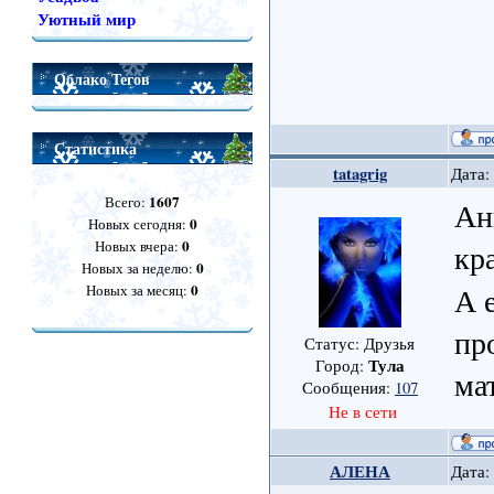
Уютный мир
Облако Тегов
Статистика
tatagrig
Дата:
1607
Всего:
Ан
0
Новых сегодня:
0
Новых вчера:
кр
0
Новых за неделю:
0
А 
Новых за месяц:
пр
Статус: Друзья
Тула
Город:
ма
Сообщения:
107
Не в сети
АЛЕНА
Дата: