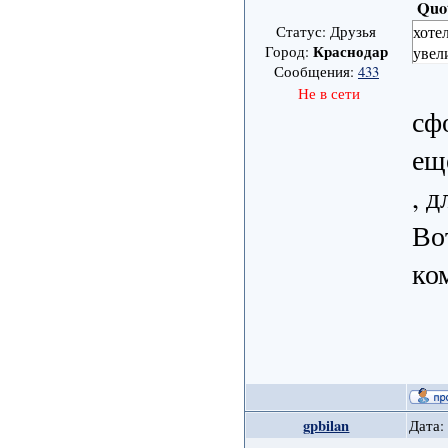
Quo
хоте
Статус: Друзья
Краснодар
Город:
увели
Сообщения:
433
Не в сети
сф
ещ
, 
Во
ко
gpbilan
Дата: