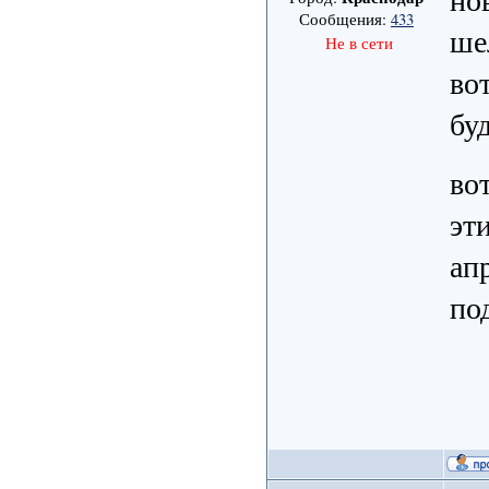
Сообщения:
433
ше
Не в сети
во
бу
во
эт
ап
по