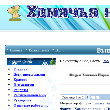
Выш
Главная
Регистрация
Вход
Гость
Приветствую Вас
,
·
RSS
Меню Сайта
Главная
Дети-цветы жизни
Форум Хомячья Норка Приветств
Красота
Психология
Рецепты
Растительный мир
1
Страница
1
из
2
2
»
Рукоделие
Модератор форума:
,
Горячка
pter
Отшитые работы по
Форум "Хомячья норка"
»
П