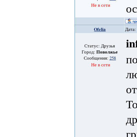
о
Не в сети
Ofelia
Дата:
in
Статус: Друзья
Поволжье
Город:
по
Сообщения:
258
Не в сети
лю
от
То
др
гр