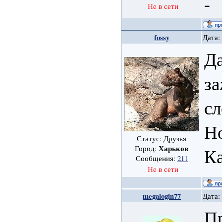
-
Не в сети
fossy
Дата:
Да
за
сл
Но
Статус: Друзья
Харьков
Город:
Ка
Сообщения:
211
Не в сети
megalogin77
Дата:
П