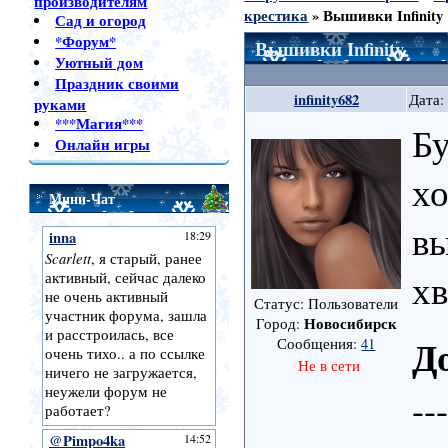
производителям
крестика
»
Вышивки Infinity
Сад и огород
*Форум*
Вышивки Infinity
Уютный дом
Праздник своими
infinity682
Дата:
руками
***Магия***
Бу
Онлайн игры
х
Мини-Чат
вы
хв
Статус: Пользователи
Новосибирск
Город:
Д
Сообщения:
41
Не в сети
--