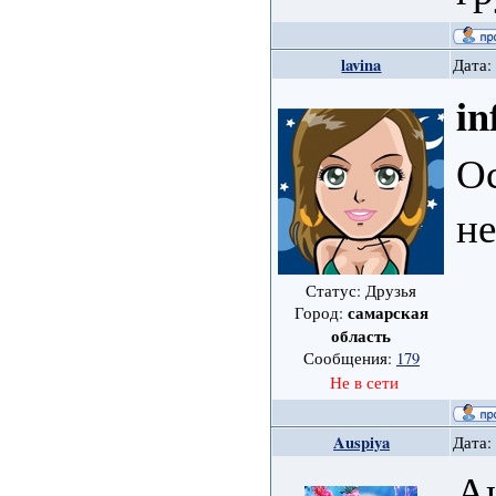
lavina
Дата:
in
О
н
Статус: Друзья
самарская
Город:
область
Сообщения:
179
Не в сети
Auspiya
Дата:
Ан