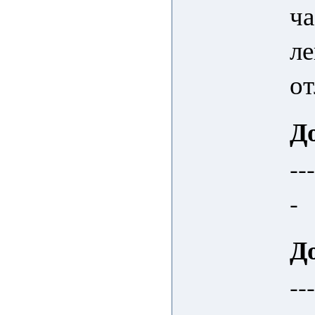
ч
ле
от
Д
--
-
Д
--