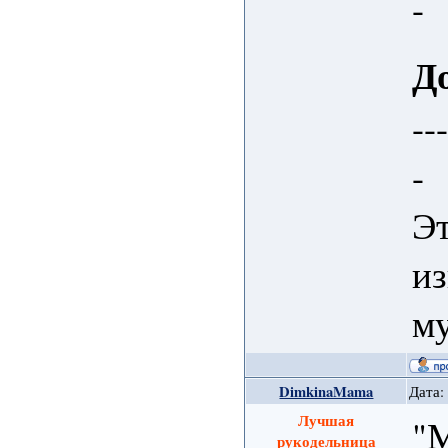
-
Д
--
-
Эт
и
му
DimkinaMama
Дата:
Лучшая
"М
рукодельница