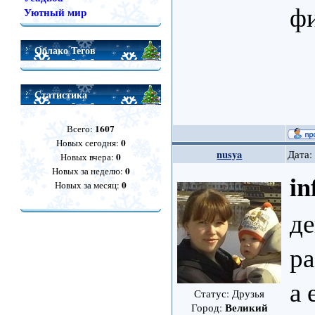
ф
Уютный мир
Облако Тегов
Статистика
1607
Всего:
0
Новых сегодня:
nusya
Дата:
0
Новых вчера:
0
Новых за неделю:
in
0
Новых за месяц:
де
ра
а 
Статус: Друзья
Великий
Город: