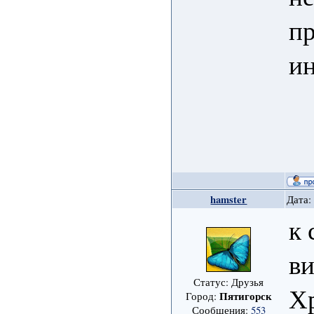
пр
и
hamster
Дата:
к 
ви
Статус: Друзья
Хр
Пятигорск
Город:
Сообщения:
553