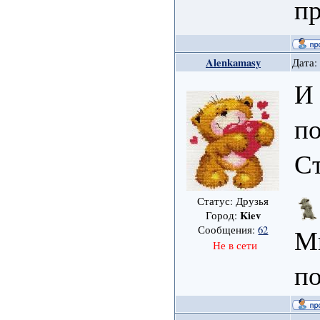
п
Alenkamasy
Дата:
И 
по
Ст
Статус: Друзья
Kiev
Город:
М
Сообщения:
62
Не в сети
по