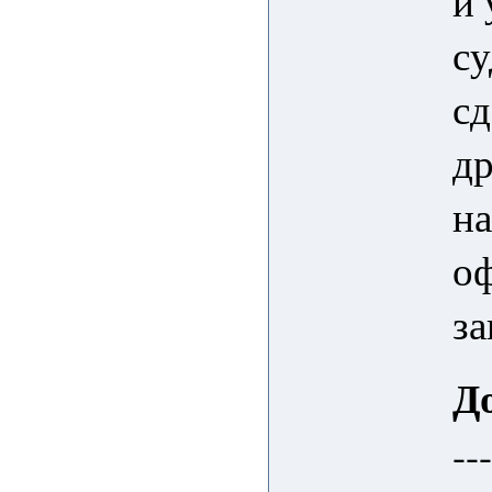
и 
су
сд
др
на
о
за
Д
--