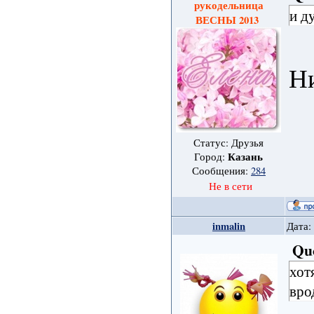
рукодельница
и д
ВЕСНЫ 2013
Н
Статус: Друзья
Казань
Город:
Сообщения:
284
Не в сети
inmalin
Дата:
Qu
хот
вро