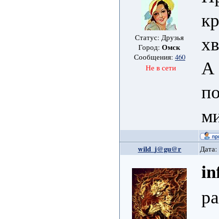
кр
хв
Статус: Друзья
Омск
Город:
Сообщения:
460
А 
Не в сети
по
ми
wild_j@gu@r
Дата:
in
ра