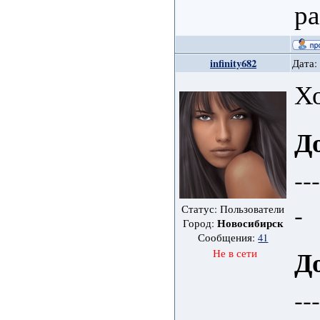
ра
infinity682
Дата:
Хо
Д
--
-
Статус: Пользователи
Новосибирск
Город:
Сообщения:
41
Д
Не в сети
--