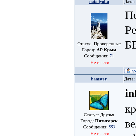
nataliyalta
Дата:
По
Ре
Б
Статус: Проверенные
АР Крым
Город:
Сообщения:
71
Не в сети
hamster
Дата:
in
кр
Статус: Друзья
ве
Пятигорск
Город:
Сообщения:
553
Не в сети