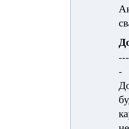
Ан
св
Д
--
-
До
бу
ка
не