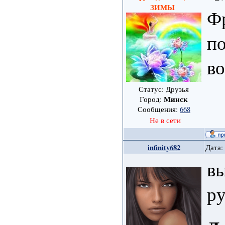
ЗИМЫ
Фр
п
в
Статус: Друзья
Минск
Город:
Сообщения:
668
Не в сети
infinity682
Дата:
в
р