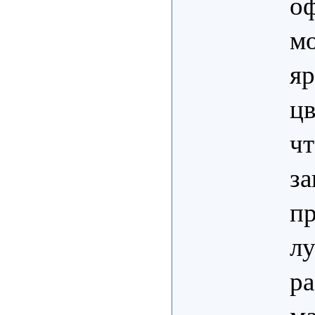
о
мо
яр
цв
ч
за
пр
лу
ра
ма