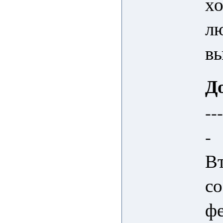
хо
лю
в
Д
--
-
Вт
со
фе