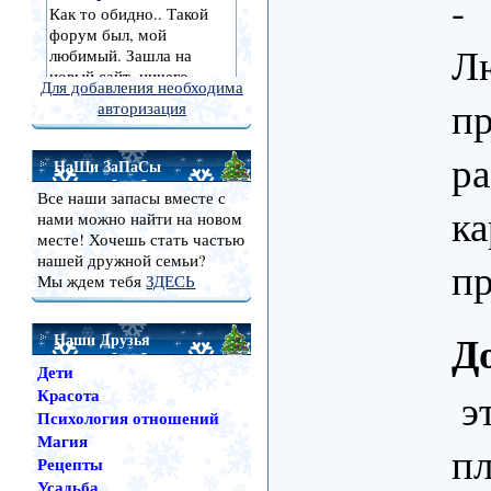
-
Лю
Для добавления необходима
пр
авторизация
ра
НаШи ЗаПаСы
Все наши запасы вместе с
ка
нами можно найти на новом
месте! Хочешь стать частью
нашей дружной семьи?
п
Мы ждем тебя
ЗДЕСЬ
Д
Наши Друзья
Дети
эт
Красота
Психология отношений
Магия
пл
Рецепты
Усадьба