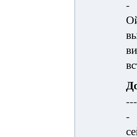
-
Ой
вы
в
вс
Д
--
-
се