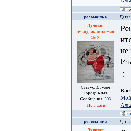
Аль
росомашка
Дата:
Лучшая
Ре
рукодельница мая
ит
2012
не
Ит
;
Статус: Друзья
Вось
Киев
Город:
Мой
Сообщения:
303
Аль
Не в сети
росомашка
Дата:
Лучшая