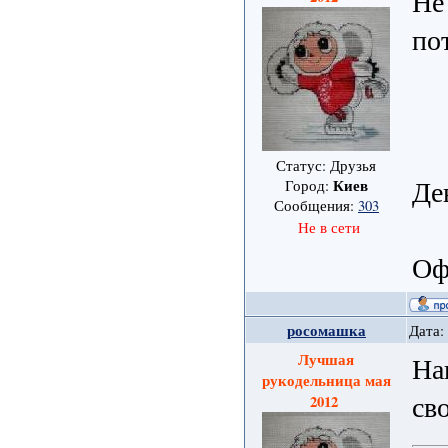
Не
по
Статус: Друзья
Де
Киев
Город:
Сообщения:
303
Не в сети
Оф
росомашка
Дата:
Лучшая
На
рукодельница мая
св
2012