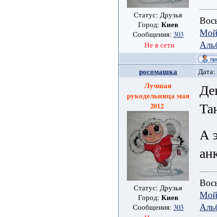
Статус: Друзья
Вось
Киев
Город:
Мой
Сообщения:
303
Аль
Не в сети
росомашка
Дата:
Лучшая
Де
рукодельница мая
Та
2012
А 
ан
Вось
Статус: Друзья
Мой
Киев
Город:
Аль
Сообщения:
303