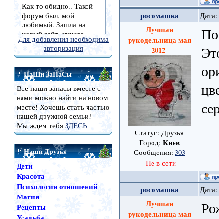
росомашка
Дата:
Лучшая
По
Для добавления необходима
рукодельница мая
Эт
авторизация
2012
ор
НаШи ЗаПаСы
цв
Все наши запасы вместе с
нами можно найти на новом
се
месте! Хочешь стать частью
нашей дружной семьи?
Мы ждем тебя
ЗДЕСЬ
Статус: Друзья
Киев
Город:
Наши Друзья
Сообщения:
303
Не в сети
Дети
Красота
Психология отношений
росомашка
Дата:
Магия
Лучшая
Ро
Рецепты
рукодельница мая
Усадьба