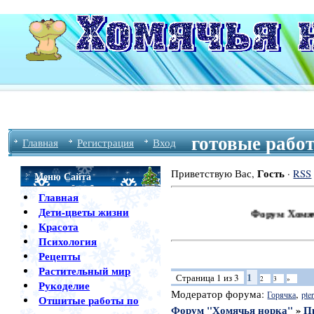
готовые рабо
Главная
Регистрация
Вход
Гость
Приветствую Вас
,
·
RSS
Меню Сайта
Главная
Дети-цветы жизни
Форум Хомячья Норка 
Красота
Психология
Рецепты
Растительный мир
1
Страница
1
из
3
2
3
»
Рукоделие
Модератор форума:
,
Горячка
pter
Отшитые работы по
Форум "Хомячья норка"
»
П