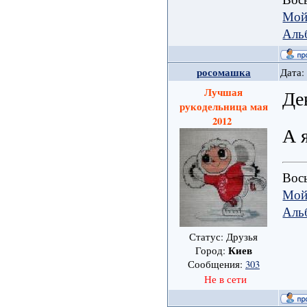
Мой
Аль
росомашка
Дата:
Лучшая
Де
рукодельница мая
2012
А 
Вось
Мой
Аль
Статус: Друзья
Киев
Город:
Сообщения:
303
Не в сети