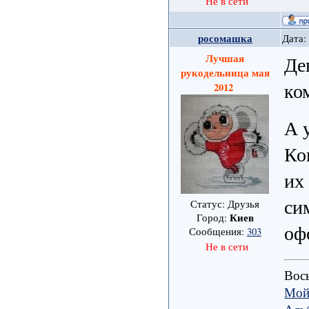
Не в сети
росомашка
Дата:
Лучшая
Де
рукодельница мая
ко
2012
А 
Ко
их
си
Статус: Друзья
Киев
Город:
оф
Сообщения:
303
Не в сети
Вось
Мой