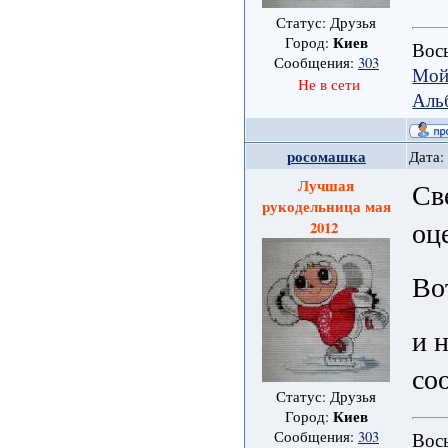
Статус: Друзья
Киев
Город:
Вось
Сообщения:
303
Мой
Не в сети
Аль
росомашка
Дата:
Лучшая
Св
рукодельница мая
оц
2012
Во
и 
со
Статус: Друзья
Киев
Город:
Сообщения:
303
Вось