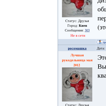
об
пе
Статус: Друзья
(э
Киев
Город:
Сообщения:
303
Не в сети
росомашка
Дата:
Лучшая
Эт
рукодельница мая
Вы
2012
кв
Статус: Друзья