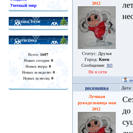
ле
2012
Уютный мир
не
Облако Тегов
Статистика
Статус: Друзья
1607
Всего:
Киев
Город:
0
Новых сегодня:
Сообщения:
303
0
Новых вчера:
Не в сети
0
Новых за неделю:
0
Новых за месяц:
росомашка
Дата:
Лучшая
Се
рукодельница мая
до
2012
су
ди