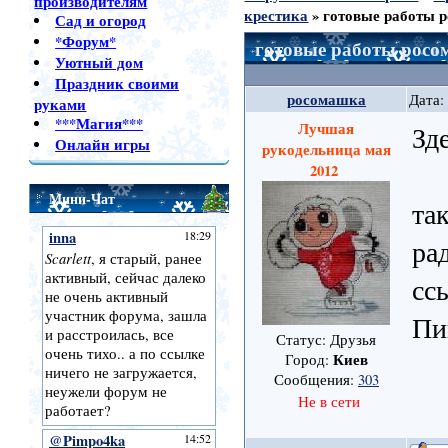
производителям
крестика
»
готовые работы 
Сад и огород
*Форум*
готовые работы рос
Уютный дом
Праздник своими
росомашка
Дата:
руками
***Магия***
Лучшая
Зд
Онлайн игры
рукодельница мая
2012
Мини-Чат
та
ра
сс
Пи
Статус: Друзья
Киев
Город:
Сообщения:
303
Не в сети