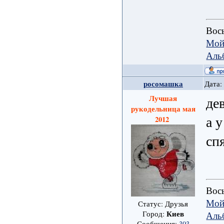
Вось
Мой
Аль
росомашка
Дата:
Лучшая
де
рукодельница мая
а 
2012
сп
Вось
Мой
Статус: Друзья
Киев
Аль
Город:
Сообщения:
303