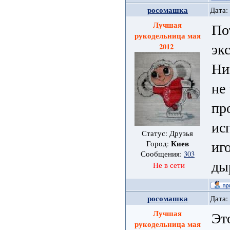
росомашка
Дата:
Лучшая
По
рукодельница мая
эк
2012
Ни
не
пр
ис
Статус: Друзья
иг
Киев
Город:
Сообщения:
303
ды
Не в сети
росомашка
Дата:
Лучшая
Эт
рукодельница мая