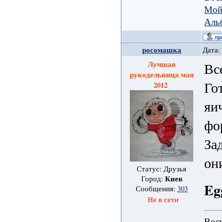
Мой
Аль
росомашка
Дата:
Лучшая
Вс
рукодельница мая
Го
2012
яи
фо
За
он
Статус: Друзья
Киев
Город:
Eg
Сообщения:
303
Не в сети
Вось