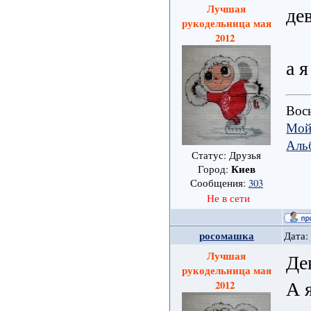
Лучшая
де
рукодельница мая
2012
а 
Вось
Мой
Аль
Статус: Друзья
Киев
Город:
Сообщения:
303
Не в сети
росомашка
Дата:
Лучшая
Де
рукодельница мая
А 
2012