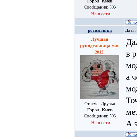
Киев
Город:
Сообщения:
303
Не в сети
росомашка
Дата:
Лучшая
Да
рукодельница мая
в 
2012
мо
а 
мо
То
Статус: Друзья
ме
Киев
Город:
Сообщения:
303
А 
Не в сети