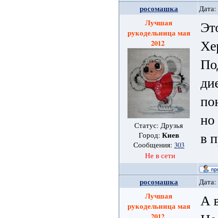
росомашка
Дата:
Лучшая
Эт
рукодельница мая
Хе
2012
По
ди
по
но
Статус: Друзья
в 
Киев
Город:
Сообщения:
303
Не в сети
росомашка
Дата:
Лучшая
А 
рукодельница мая
2012