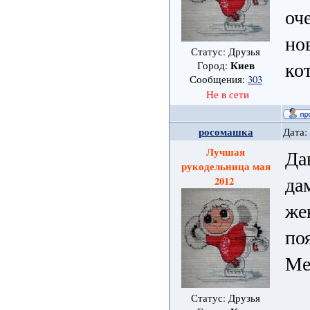
оч
но
Статус: Друзья
ко
Киев
Город:
Сообщения:
303
Не в сети
росомашка
Дата:
Лучшая
Да
рукодельница мая
да
2012
же
по
Ме
Статус: Друзья