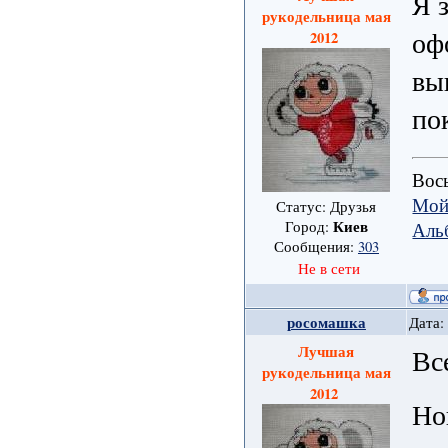
Я 
рукодельница мая
оф
2012
вы
по
Вось
Мой
Статус: Друзья
Киев
Аль
Город:
Сообщения:
303
Не в сети
росомашка
Дата:
Лучшая
Вс
рукодельница мая
2012
Но