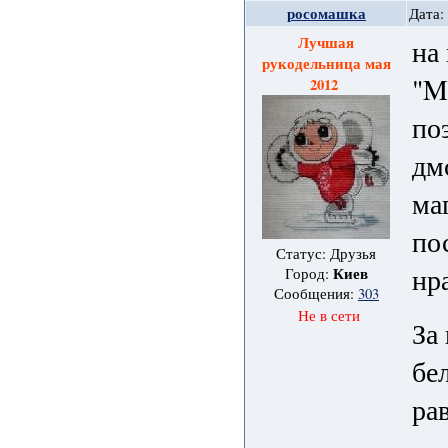
росомашка
Дата:
Лучшая
на
рукодельница мая
"Mo
2012
по
дм
ма
по
Статус: Друзья
нр
Киев
Город:
Сообщения:
303
Не в сети
За 
бе
ра