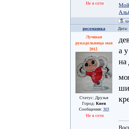
Не в сети
Мой
Аль
росомашка
Дата:
Лучшая
де
рукодельница мая
а 
2012
на
мо
ши
кр
Статус: Друзья
Киев
Город:
Сообщения:
303
Не в сети
Вось