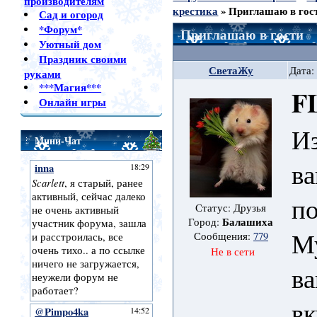
производителям
крестика
»
Приглашаю в гос
Сад и огород
*Форум*
Приглашаю в гости
Уютный дом
Праздник своими
СветаЖу
Дата:
руками
***Магия***
F
Онлайн игры
Из
Мини-Чат
в
по
Статус: Друзья
Балашиха
Город:
Му
Сообщения:
779
Не в сети
в
вк