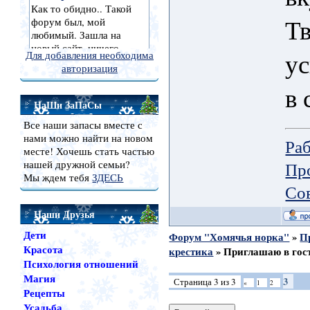
Т
ус
Для добавления необходима
авторизация
в 
НаШи ЗаПаСы
Все наши запасы вместе с
нами можно найти на новом
Ра
месте! Хочешь стать частью
Пр
нашей дружной семьи?
Мы ждем тебя
ЗДЕСЬ
Со
Наши Друзья
Дети
Форум "Хомячья норка"
»
П
Красота
крестика
»
Приглашаю в гос
Психология отношений
Магия
3
Страница
3
из
3
«
1
2
Рецепты
Усадьба