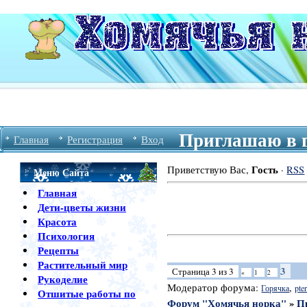
Приглашаю в г
Главная
Регистрация
Вход
Гость
Приветствую Вас
,
·
RSS
Меню Сайта
Главная
Дети-цветы жизни
Красота
Психология
Рецепты
Растительный мир
3
Страница
3
из
3
«
1
2
Рукоделие
Модератор форума:
,
Горячка
pter
Отшитые работы по
Форум "Хомячья норка"
»
П