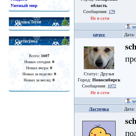
Уютный мир
область
Сообщения:
179
Не в сети
Облако Тегов
saygee
Дата:
Статистика
sc
1607
пр
Всего:
0
Новых сегодня:
0
Новых вчера:
0
Статус: Друзья
Новых за неделю:
Новосибирск
0
Город:
Новых за месяц:
Сообщения:
1072
Не в сети
Ласточка
Дата:
sc
по