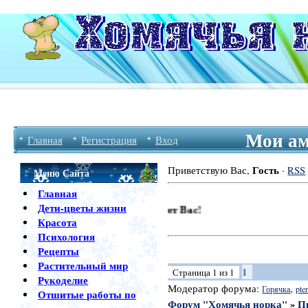
Мои ам
Главная
Регистрация
Вход
Гость
Приветствую Вас
,
·
RSS
Меню Сайта
Главная
Дети-цветы жизни
Красота
Психология
Рецепты
Растительный мир
1
Страница
1
из
1
Рукоделие
Модератор форума:
,
Горячка
pter
Отшитые работы по
Форум "Хомячья норка"
»
П