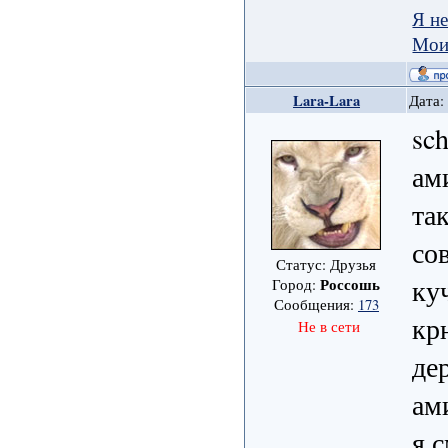
Я не
Мои
Lara-Lara
Дата:
sc
ам
та
со
Статус: Друзья
ку
Россошь
Город:
Сообщения:
173
кр
Не в сети
де
ам
я 