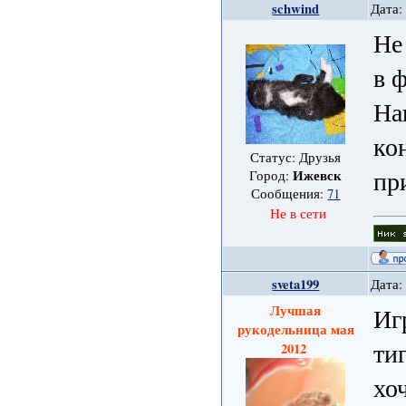
schwind
Дата:
Не
в 
На
ко
Статус: Друзья
пр
Ижевск
Город:
Сообщения:
71
Не в сети
sveta199
Дата:
Лучшая
Иг
рукодельница мая
ти
2012
хо