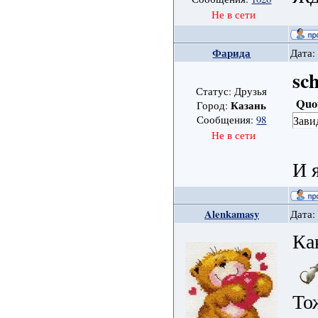
Не в сети
Фарида
Дата:
sc
Статус: Друзья
Quo
Казань
Город:
Сообщения:
98
Зави
Не в сети
И 
Alenkamasy
Дата:
Как
То