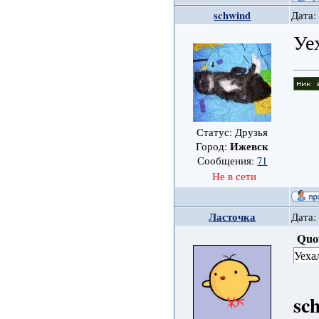
schwind
Дата:
Уе
Статус: Друзья
Ижевск
Город:
Сообщения:
71
Не в сети
Ласточка
Дата:
Quo
Уеха
sc