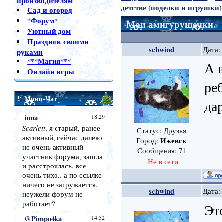
производителям
детстве (поделки и игрушки)
Сад и огород
*Форум*
Мои амигурушечки.
Уютный дом
Праздник своими
schwind
Дата:
руками
***Магия***
А 
Онлайн игры
ре
Мини-Чат
да
Статус: Друзья
Ижевск
Город:
Сообщения:
71
Не в сети
schwind
Дата:
Эт