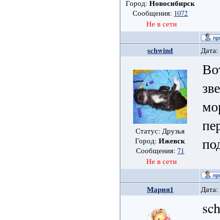
Новосибирск
Город:
Сообщения:
1072
Не в сети
schwind
Дата:
Во
зв
мо
пе
Статус: Друзья
по
Ижевск
Город:
Сообщения:
71
Не в сети
Мария1
Дата:
sc