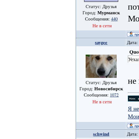
по
Статус: Друзья
Мурманск
Город:
Мо
Сообщения:
440
Не в сети
saygee
Дата:
Quo
Уеха
не
Статус: Друзья
Новосибирск
Город:
Сообщения:
1072
Не в сети
Я не
Мои
schwind
Дата: