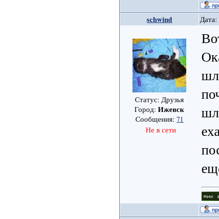
schwind
Дата:
Во
Ок
шл
по
Статус: Друзья
шл
Ижевск
Город:
Сообщения:
71
еха
Не в сети
по
ещ