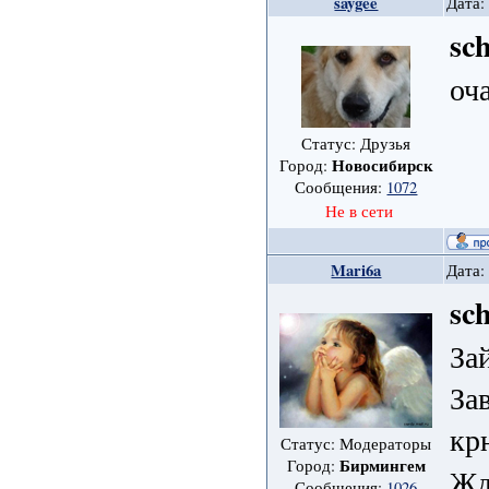
saygee
Дата:
sc
оч
Статус: Друзья
Новосибирск
Город:
Сообщения:
1072
Не в сети
Mari6a
Дата:
sc
За
За
кр
Статус: Модераторы
Бирмингем
Город:
Жд
Сообщения:
1026