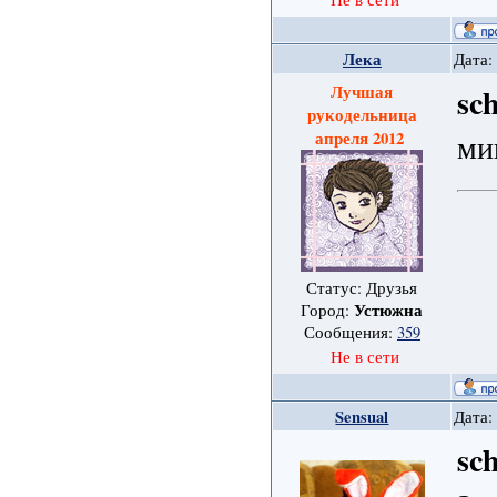
Лека
Дата:
Лучшая
sc
рукодельница
ми
апреля 2012
Статус: Друзья
Устюжна
Город:
Сообщения:
359
Не в сети
Sensual
Дата:
sc