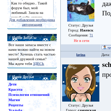
да
По
Для добавления необходима
авторизация
Статус: Друзья
Ижевск
Город:
Сообщения:
71
НаШи ЗаПаСы
Не в сети
Все наши запасы вместе с
нами можно найти на новом
месте! Хочешь стать частью
lavina
Дата:
нашей дружной семьи?
sc
Мы ждем тебя
ЗДЕСЬ
пр
Наши Друзья
Дети
Красота
Психология отношений
Магия
Рецепты
Статус: Друзья
Усадьба
самарская
Город: