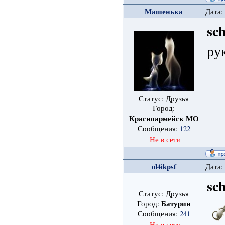
Машенька
Дата:
sc
ру
Статус: Друзья
Город:
Красноармейск МО
Сообщения:
122
Не в сети
ol4ikpsf
Дата:
sc
Статус: Друзья
Батурин
Город:
Сообщения:
241
Не в сети