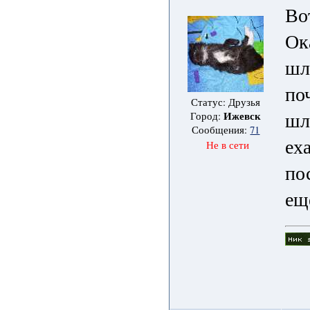
Во
Ок
шл
по
Статус: Друзья
шл
Ижевск
Город:
Сообщения:
71
еха
Не в сети
по
ещ