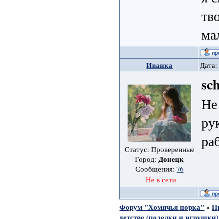
тв
ма
Иванка
Дата:
sc
Не
ру
ра
Статус: Проверенные
Донецк
Город:
Сообщения:
76
Не в сети
Форум "Хомячья норка"
»
П
детстве (поделки и игрушки)