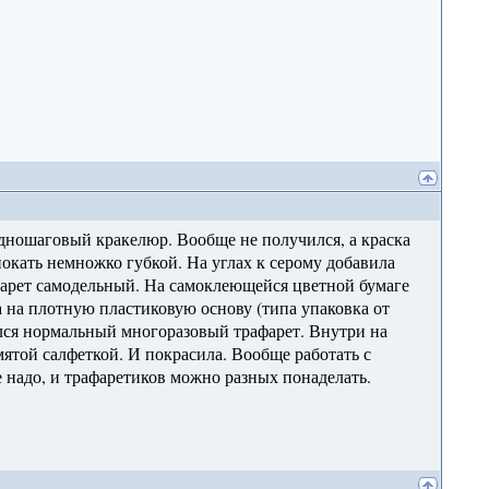
 одношаговый кракелюр. Вообще не получился, а краска
окать немножко губкой. На углах к серому добавила
афарет самодельный. На самоклеющейся цветной бумаге
а на плотную пластиковую основу (типа упаковка от
ся нормальный многоразовый трафарет. Внутри на
мятой салфеткой. И покрасила. Вообще работать с
 надо, и трафаретиков можно разных понаделать.