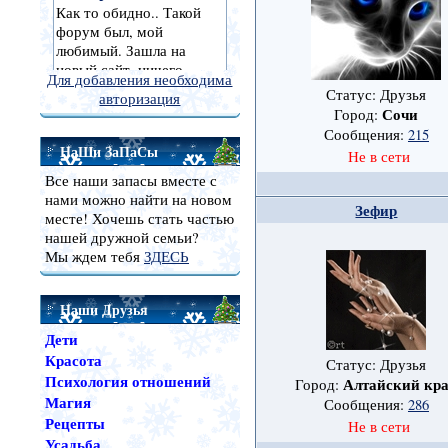
Для добавления необходима
Статус: Друзья
авторизация
Сочи
Город:
Сообщения:
215
НаШи ЗаПаСы
Не в сети
Все наши запасы вместе с
нами можно найти на новом
Зефир
месте! Хочешь стать частью
нашей дружной семьи?
Мы ждем тебя
ЗДЕСЬ
Наши Друзья
Дети
Красота
Статус: Друзья
Психология отношений
Алтайский кр
Город:
Магия
Сообщения:
286
Рецепты
Не в сети
Усадьба