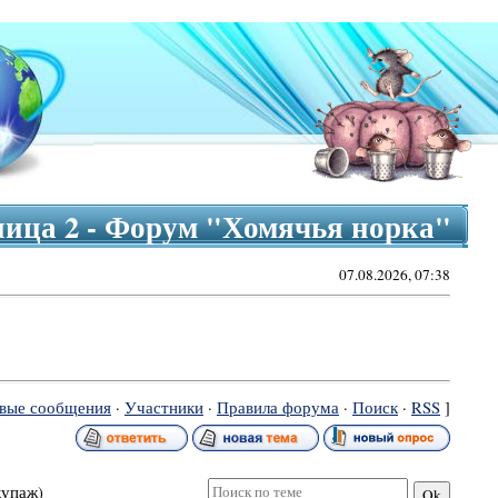
аница 2 - Форум "Хомячья норка"
07.08.2026, 07:38
вые сообщения
·
Участники
·
Правила форума
·
Поиск
·
RSS
]
купаж)