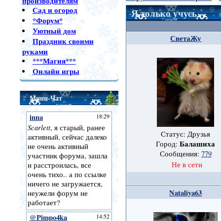
производителям
Сад и огород
Я только учусь
*Форум*
Уютный дом
СветаЖу
Праздник своими
руками
***Магия***
Онлайн игры
Мини-Чат
Статус: Друзья
Балашиха
Город:
Сообщения:
779
Не в сети
Nataliya63