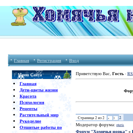
Главная
Регистрация
Вход
Гость
Приветствую Вас
,
·
RS
Меню Сайта
Главная
Дети-цветы жизни
Форум Хомяч
Красота
Психология
Рецепты
Растительный мир
2
Страница
2
из
2
«
1
Рукоделие
Модератор форума:
pteris
Отшитые работы по
Форум "Хомячья норка"
»