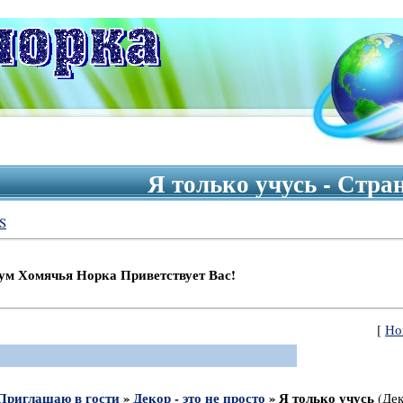
Я только учусь - Стр
S
ья Норка Приветствует Вас!
[
Но
Приглашаю в гости
»
Декор - это не просто
»
Я только учусь
(Де