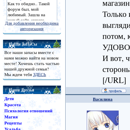
магазин
Только 
выгляди
Для добавления необходима
авторизация
потом, 
НаШи ЗаПаСы
УДОВОЛ
Все наши запасы вместе с
И вот, 
нами можно найти на новом
месте! Хочешь стать частью
стороны
нашей дружной семьи?
Мы ждем тебя
ЗДЕСЬ
[/URL]
Наши Друзья
Дети
Василина
Красота
Психология отношений
Магия
Рецепты
Усадьба