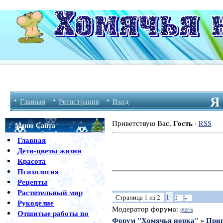
Я
Главная
Регистрация
Вход
Гость
Приветствую Вас
,
·
RSS
Меню Сайта
Главная
Дети-цветы жизни
Красота
Психология
Рецепты
Растительный мир
1
Страница
1
из
2
2
»
Рукоделие
Модератор форума:
pteris
Отшитые работы по
Форум "Хомячья норка"
»
Приг