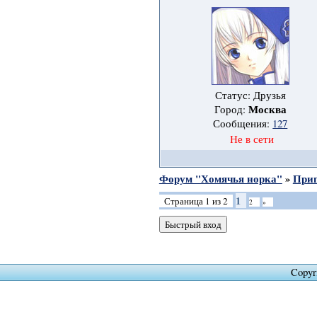
Статус: Друзья
Москва
Город:
Сообщения:
127
Не в сети
Форум "Хомячья норка"
»
Приг
1
Страница
1
из
2
2
»
Copyr