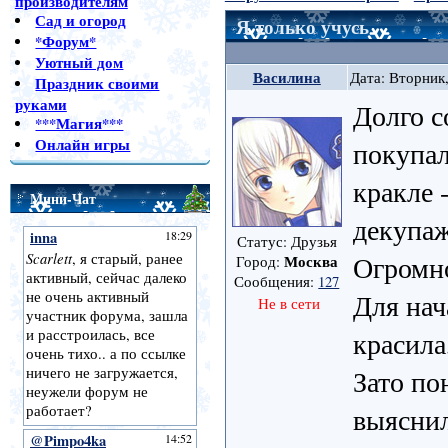
производителям
Сад и огород
Я только учусь
*Форум*
Уютный дом
Василина
Дата: Вторник,
Праздник своими
руками
Долго с
***Магия***
Онлайн игры
покупал
кракле 
Мини-Чат
декупаж
Статус: Друзья
Огромн
Москва
Город:
Сообщения:
127
Для нач
Не в сети
красила
Зато по
выяснил