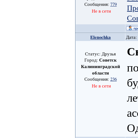
Сообщения:
779
Пр
Не в сети
Со
Elenochka
Дата:
С
Статус: Друзья
Советск
Город:
по
Калининградской
области
бу
Сообщения:
236
Не в сети
ле
ас
О