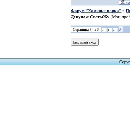
Форум "Хомячья норка"
»
П
Декупаж СветыЖу
(Мои про
3
Страница
3
из
3
«
1
2
Copyr