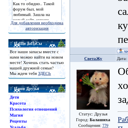
са
ку
Для добавления необходима
авторизация
пе
НаШи ЗаПаСы
Все наши запасы вместе с
нами можно найти на новом
СветаЖу
Дата:
месте! Хочешь стать частью
Об
нашей дружной семьи?
Мы ждем тебя
ЗДЕСЬ
хо
Наши Друзья
за
Дети
Красота
Психология отношений
Статус: Друзья
Магия
Ра
Балашиха
Город:
Рецепты
Сообщения:
779
Усадьба