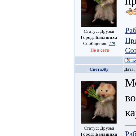
пр
Ра
Статус: Друзья
Балашиха
Город:
Пр
Сообщения:
779
Со
Не в сети
СветаЖу
Дата:
Мо
в
ка
Статус: Друзья
Ра
Балашиха
Город: