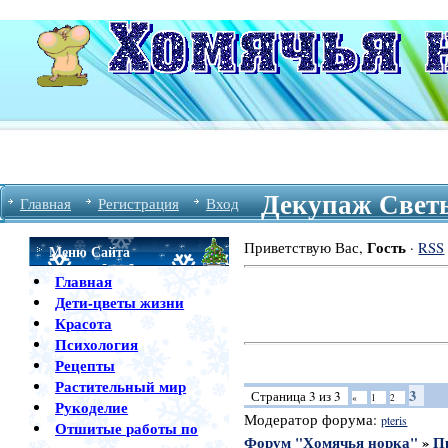
Декупаж Светы
Главная
Регистрация
Вход
Гость
Приветствую Вас
,
·
RSS
Меню Сайта
Главная
Дети-цветы жизни
Красота
Психология
Рецепты
Растительный мир
3
Страница
3
из
3
«
1
2
Рукоделие
Модератор форума:
pteris
Отшитые работы по
Форум "Хомячья норка"
»
П