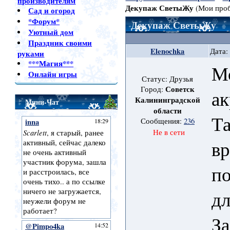
производителям
Декупаж СветыЖу
(Мои про
Сад и огород
*Форум*
Декупаж СветыЖу
Уютный дом
Праздник своими
Elenochka
Дата:
руками
***Магия***
Мо
Онлайн игры
Статус: Друзья
Советск
Город:
ак
Калининградской
Мини-Чат
области
Та
Сообщения:
236
Не в сети
вр
по
дл
За