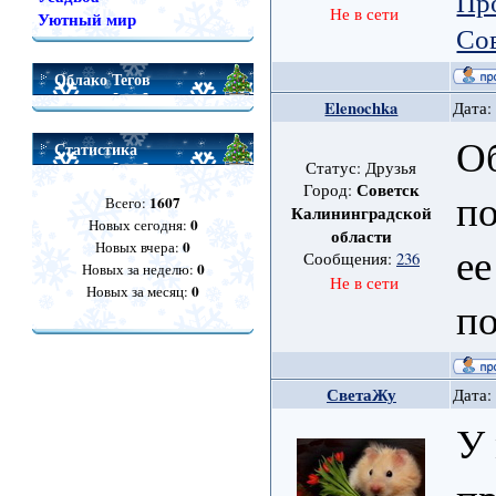
Пр
Не в сети
Уютный мир
Со
Облако Тегов
Elenochka
Дата:
Об
Статистика
Статус: Друзья
Советск
Город:
по
1607
Всего:
Калининградской
0
Новых сегодня:
области
0
Новых вчера:
ее
Сообщения:
236
0
Новых за неделю:
Не в сети
0
Новых за месяц:
п
СветаЖу
Дата:
У 