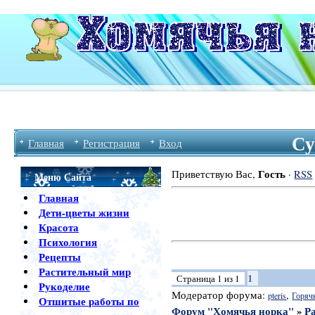
Су
Главная
Регистрация
Вход
Гость
Приветствую Вас
,
·
RSS
Меню Сайта
Главная
Дети-цветы жизни
Красота
Психология
Рецепты
Растительный мир
1
Страница
1
из
1
Рукоделие
Модератор форума:
,
pteris
Горяч
Отшитые работы по
Форум "Хомячья норка"
»
Р