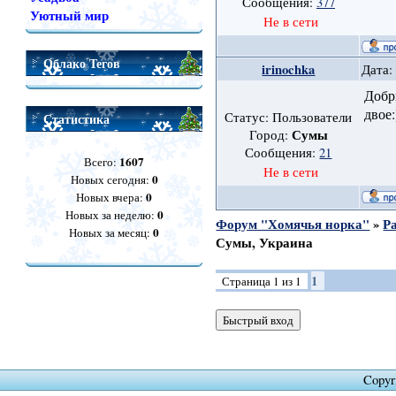
Сообщения:
377
Уютный мир
Не в сети
Облако Тегов
irinochka
Дата:
Добр
двое:
Статус: Пользователи
Статистика
Сумы
Город:
Сообщения:
21
1607
Всего:
Не в сети
0
Новых сегодня:
0
Новых вчера:
0
Новых за неделю:
Форум "Хомячья норка"
»
Р
0
Новых за месяц:
Сумы, Украина
1
Страница
1
из
1
Copyr