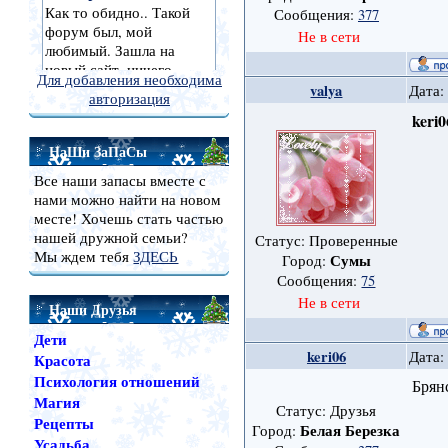
Сообщения:
377
Не в сети
Для добавления необходима
valya
Дата:
авторизация
keri0
НаШи ЗаПаСы
Все наши запасы вместе с
нами можно найти на новом
месте! Хочешь стать частью
нашей дружной семьи?
Статус: Проверенные
Мы ждем тебя
ЗДЕСЬ
Сумы
Город:
Сообщения:
75
Не в сети
Наши Друзья
Дети
keri06
Дата:
Красота
Психология отношений
Брян
Магия
Статус: Друзья
Рецепты
Белая Березка
Город:
Усадьба