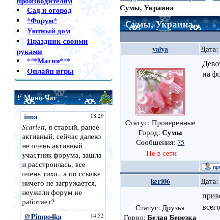
производителям
Сумы, Украина
Сад и огород
*Форум*
Сумы, Украина
Уютный дом
Праздник своими
valya
Дата:
руками
***Магия***
Дево
Онлайн игры
на ф
Мини-Чат
Статус: Проверенные
Сумы
Город:
Сообщения:
75
Не в сети
keri06
Дата:
прив
всег
Статус: Друзья
Белая Березка
Город: