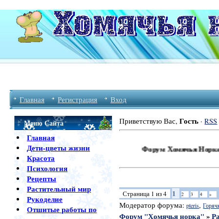
Главная
Регистрация
Вход
Гость
Приветствую Вас
,
·
RSS
Меню Сайта
Главная
Дети-цветы жизни
Форум Хомячья Норка Приветст
Красота
Психология
Рецепты
Растительный мир
1
Страница
1
из
4
2
3
4
»
Рукоделие
Модератор форума:
,
pteris
Горяч
Отшитые работы по
Форум "Хомячья норка"
»
Р