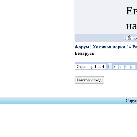
Ев
на
Форум "Хомячья норка"
»
Р
Беларусь
1
Страница
1
из
4
2
3
4
»
Copyr