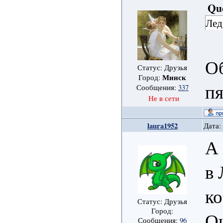
Qu
Лед
Об
Статус: Друзья
Минск
Город:
пя
Сообщения:
337
Не в сети
laura1952
Дата:
А 
в 
ко
Статус: Друзья
Город:
Оч
Сообщения:
96