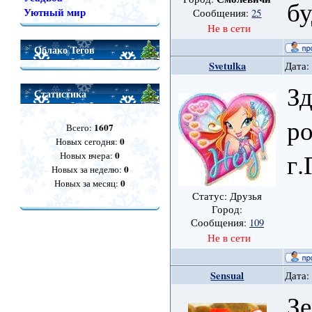
бу
Уютный мир
Сообщения:
25
Не в сети
Облако Тегов
Svetulka
Дата:
Зд
Статистика
ро
1607
Всего:
0
Новых сегодня:
г.
0
Новых вчера:
0
Новых за неделю:
0
Новых за месяц:
Статус: Друзья
Город:
Сообщения:
109
Не в сети
Sensual
Дата:
Зе