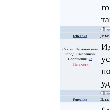
го
т
fenechka
Дата:
И
Статус: Пользователи
Смолевичи
Город:
ус
Сообщения:
25
Не в сети
по
уд
fenechka
Дата:
Se