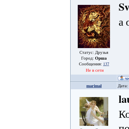
Sv
а
Статус: Друзья
Орша
Город:
Сообщения:
137
Не в сети
marimal
Дата:
la
К
п