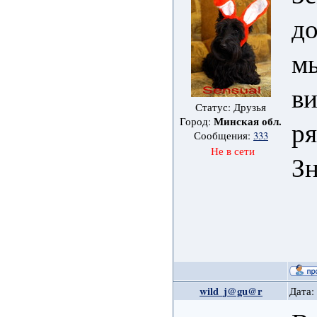
д
мы
в
Статус: Друзья
Минская обл.
Город:
ря
Сообщения:
333
Не в сети
З
wild_j@gu@r
Дата: