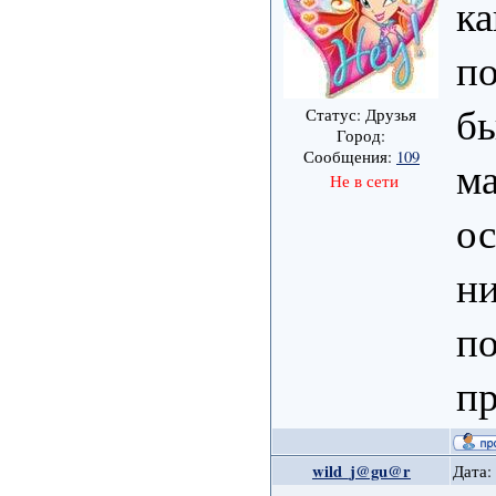
ка
по
бы
Статус: Друзья
Город:
Сообщения:
109
ма
Не в сети
ос
ни
по
пр
wild_j@gu@r
Дата: