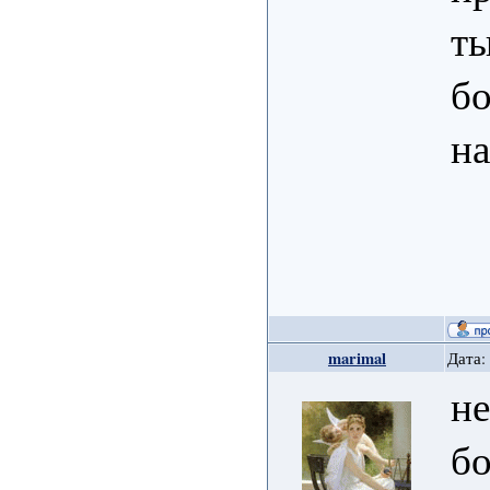
ты
б
на
marimal
Дата:
не
б