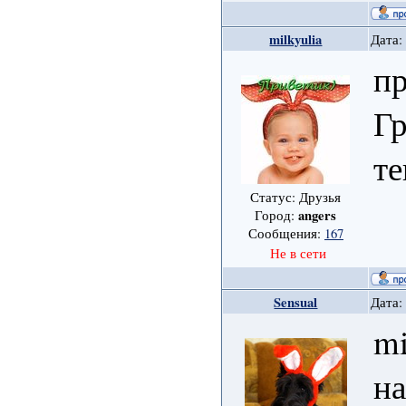
milkyulia
Дата:
пр
Гр
те
Статус: Друзья
angers
Город:
Сообщения:
167
Не в сети
Sensual
Дата:
mi
н