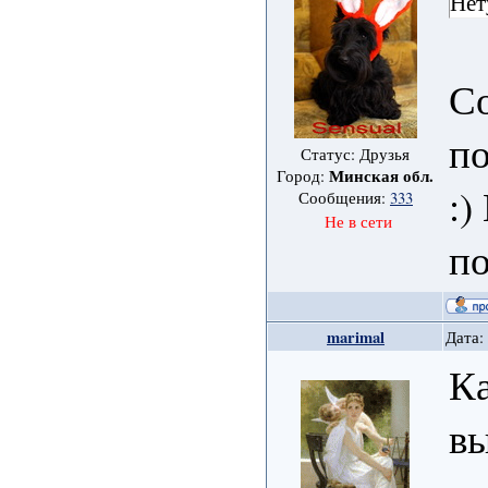
Нет
Со
по
Статус: Друзья
Минская обл.
Город:
:
Сообщения:
333
Не в сети
по
marimal
Дата:
Ка
в