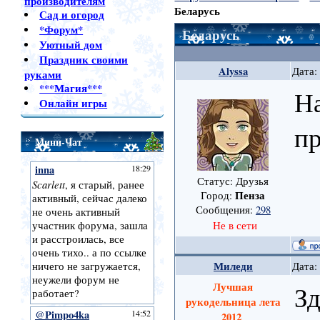
производителям
Беларусь
Сад и огород
*Форум*
Беларусь
Уютный дом
Праздник своими
Alyssa
Дата:
руками
***Магия***
На
Онлайн игры
пр
Мини-Чат
Статус: Друзья
Пенза
Город:
Сообщения:
298
Не в сети
Миледи
Дата:
Лучшая
Зд
рукодельница лета
2012