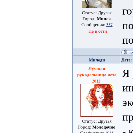
г
Статус: Друзья
Минск
Город:
по
Сообщения:
337
Не в сети
п
Миледи
Дата:
Лучшая
Я 
рукодельница лета
2012
ин
эк
п
Статус: Друзья
- 
Молодечно
Город:
Сообщения:
1011