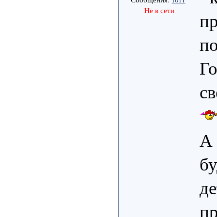
Не в сети
пр
по
Го
св
А 
бу
де
пр