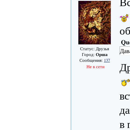
В
об
Qu
Статус: Друзья
Дав
Орша
Город:
Сообщения:
137
Д
Не в сети
вс
да
в 