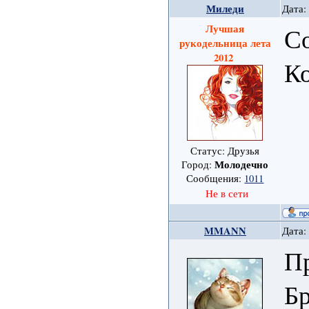
Миледи
Дата:
Лучшая
Со
рукодельница лета
2012
К
Статус: Друзья
Молодечно
Город:
Сообщения:
1011
Не в сети
MMANN
Дата:
Пр
Бр