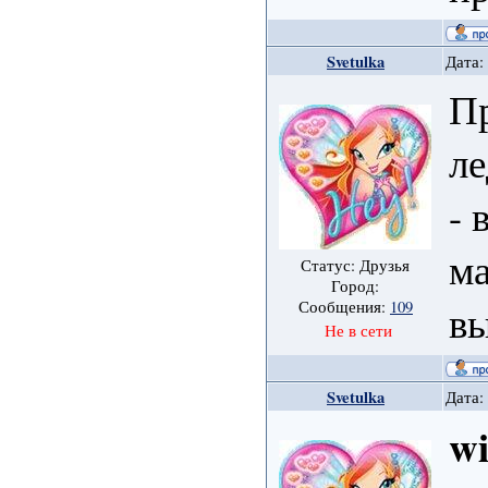
Svetulka
Дата:
Пр
ле
- 
м
Статус: Друзья
Город:
вы
Сообщения:
109
Не в сети
Svetulka
Дата:
w