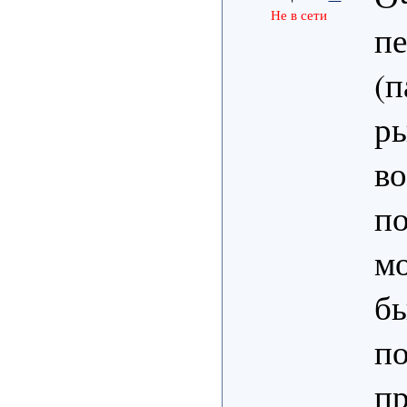
Не в сети
пе
(п
ры
во
по
мо
бы
по
пр