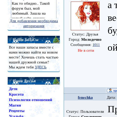
а 
ве
Для добавления необходима
авторизация
бу
Статус: Друзья
Молодечно
НаШи ЗаПаСы
Город:
ой
Сообщения:
1011
Все наши запасы вместе с
Не в сети
нами можно найти на новом
месте! Хочешь стать частью
нашей дружной семьи?
Мы ждем тебя
ЗДЕСЬ
Наши Друзья
Дети
Красота
fenechka
Дата:
Психология отношений
Пр
Магия
Рецепты
Статус: Пользователи
Усадьба
Смолевичи
Город: