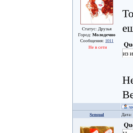
То
ещ
Статус: Друзья
Молодечно
Город:
Сообщения:
1011
Qu
Не в сети
из 
Не
Ве
Sensual
Дата:
Qu