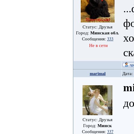
..
фо
Статус: Друзья
Минская обл.
Город:
хо
Сообщения:
333
Не в сети
с
marimal
Дата:
mi
до
Статус: Друзья
Минск
Город:
Сообщения:
337