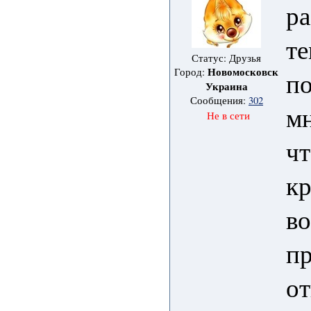
ра
те
Статус: Друзья
Новомосковск
Город:
п
Украина
Сообщения:
302
мн
Не в сети
ч
кр
во
п
о