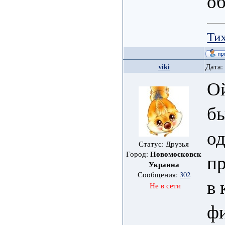
о
Тих
viki
Дата:
Ой
бы
од
Статус: Друзья
Новомосковск
Город:
пр
Украина
Сообщения:
302
в 
Не в сети
фи