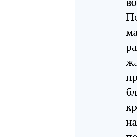
во
П
ма
ра
ж
п
б
кр
на
по