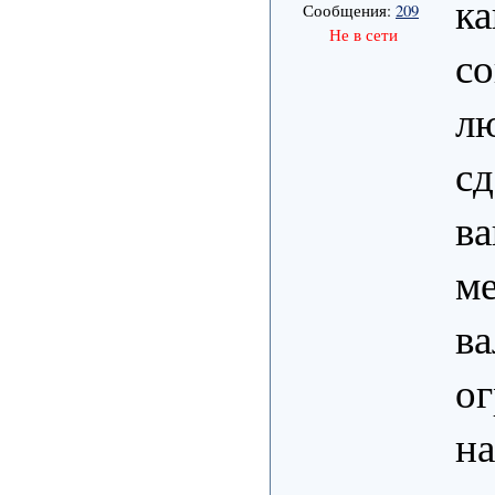
ка
Сообщения:
209
Не в сети
со
л
сд
ва
ме
ва
ог
на