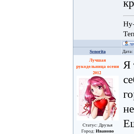
кр
Ну-
Теп
Senorita
Дата:
Лучшая
Я 
рукодельница осени
2012
с
го
не
Ещ
Статус: Друзья
Иваново
Город: