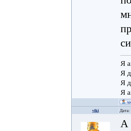
мн
пр
си
Я а
Я д
Я д
Я а
viki
Дата:
А 