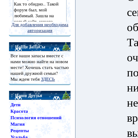
се
об
Для добавления необходима
авторизация
Та
НаШи ЗаПаСы
оч
Все наши запасы вместе с
нами можно найти на новом
месте! Хочешь стать частью
по
нашей дружной семьи?
Мы ждем тебя
ЗДЕСЬ
ни
Наши Друзья
не
Дети
Красота
вр
Психология отношений
Магия
вы
Рецепты
Усадьба