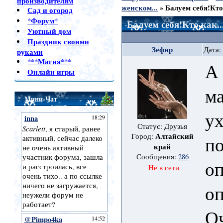
производителям
женском...
»
Балуем себя!Кто 
Сад и огород
*Форум*
Балуем себя!Кто как..
Уютный дом
Праздник своими
Зефир
Дата:
руками
***Магия***
А 
Онлайн игры
ма
Мини-Чат
ух
Статус: Друзья
Алтайский
Город:
по
край
Сообщения:
286
о
Не в сети
оп
О