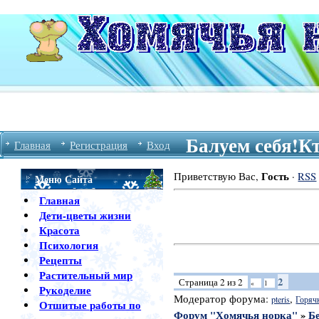
Балуем себя!Кт
Главная
Регистрация
Вход
Гость
Приветствую Вас
,
·
RSS
Меню Сайта
Главная
Дети-цветы жизни
Красота
Психология
Рецепты
Растительный мир
2
Страница
2
из
2
«
1
Рукоделие
Модератор форума:
,
pteris
Горяч
Отшитые работы по
Форум "Хомячья норка"
»
Б