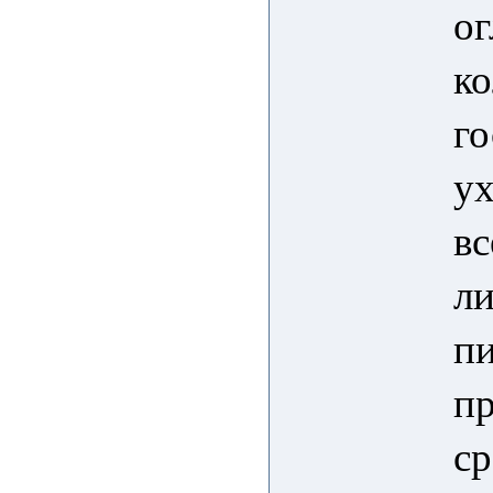
ог
ко
го
ух
вс
ли
п
пр
ср