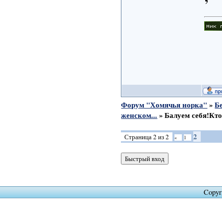
Форум "Хомячья норка"
»
Б
женском...
»
Балуем себя!Кто 
2
Страница
2
из
2
«
1
Copyr