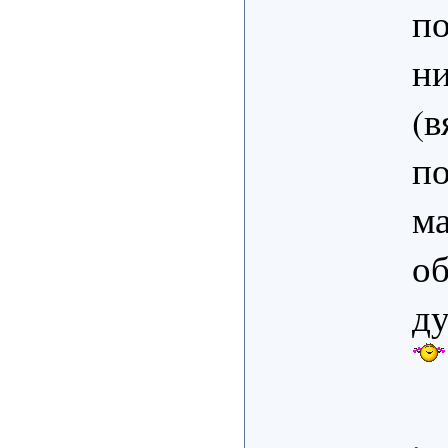
п
ни
(в
по
ма
об
ду
,