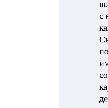
вс
с 
к
Си
по
им
со
ка
д