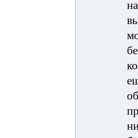
на
вы
мо
бе
к
е
о
пр
ни