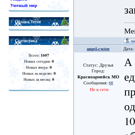
за
Уютный мир
Облако Тегов
Мен
Статистика
angel-cvetov
Дата:
1607
Всего:
А 
0
Новых сегодня:
Статус: Друзья
0
Новых вчера:
Город:
ед
0
Новых за неделю:
Красноармейск МО
0
Новых за месяц:
Сообщения:
68
пр
Не в сети
од
10