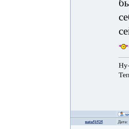
бы
се
се
Ну-
Теп
nata51525
Дата: