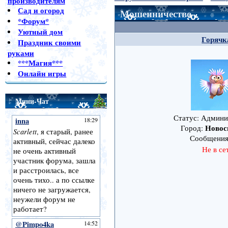
производителям
Сад и огород
Мошенничество
*Форум*
Уютный дом
Горячк
Праздник своими
руками
***Магия***
Онлайн игры
Мини-Чат
Статус: Админ
Новос
Город:
Сообщени
Не в се