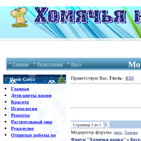
Мо
Главная
Регистрация
Вход
Гость
Приветствую Вас
,
·
RSS
Меню Сайта
Главная
Дети-цветы жизни
Красота
Психология
Рецепты
Растительный мир
1
Страница
1
из
1
Рукоделие
Модератор форума:
,
pteris
Горячка
Отшитые работы по
Форум "Хомячья норка"
»
Бесе