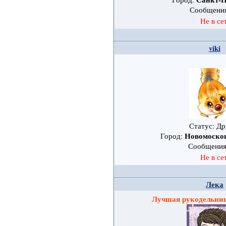
Сообщени
Не в се
viki
Статус: Др
Новомоско
Город:
Сообщени
Не в се
Лека
Лучшая рукодельниц