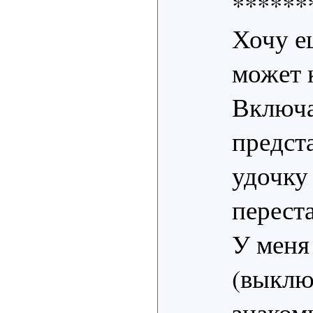
******
Хочу е
может 
Включа
предста
удочку
переста
У меня
(выклю
знаком