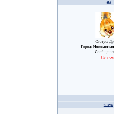
viki
Статус: Др
Новомоско
Город:
Сообщени
Не в се
nusya