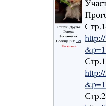
Участ
Прого
Стр.1
Статус: Друзья
Город:
http:
Балашиха
Сообщения:
779
&p=1
Не в сети
Стр.1
http:
&p=1
Стр.2