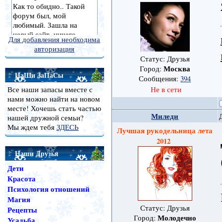
Для добавления необходима
авторизация
Статус: Друзья
Москва
Город:
НаШи ЗаПаСы
Сообщения:
394
Все наши запасы вместе с
Не в сети
нами можно найти на новом
месте! Хочешь стать частью
Миледи
нашей дружной семьи?
Мы ждем тебя
ЗДЕСЬ
Лучшая рукодельница лета
2012
Наши Друзья
Дети
Красота
Психология отношений
Магия
Статус: Друзья
Рецепты
Молодечно
Город:
Усадьба