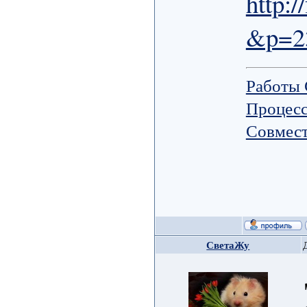
http:
&p=2
Работы
Процес
Совмест
СветаЖу