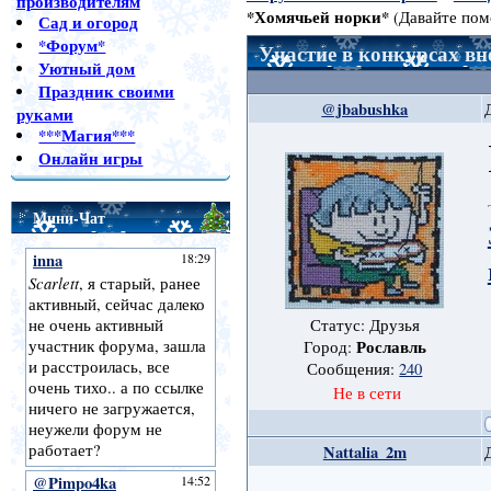
производителям
*Хомячьей норки*
(Давайте пом
Сад и огород
*Форум*
Участие в конкурсах вн
Уютный дом
Праздник своими
@jbabushka
руками
***Магия***
Онлайн игры
Мини-Чат
Статус: Друзья
Рославль
Город:
Сообщения:
240
Не в сети
Nattalia_2m