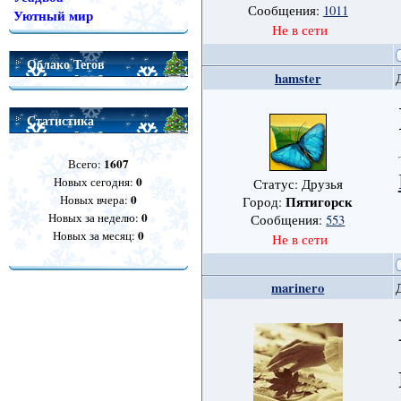
Сообщения:
1011
Уютный мир
Не в сети
Облако Тегов
hamster
Статистика
1607
Всего:
0
Новых сегодня:
Статус: Друзья
0
Новых вчера:
Пятигорск
Город:
0
Новых за неделю:
Сообщения:
553
0
Новых за месяц:
Не в сети
marinero