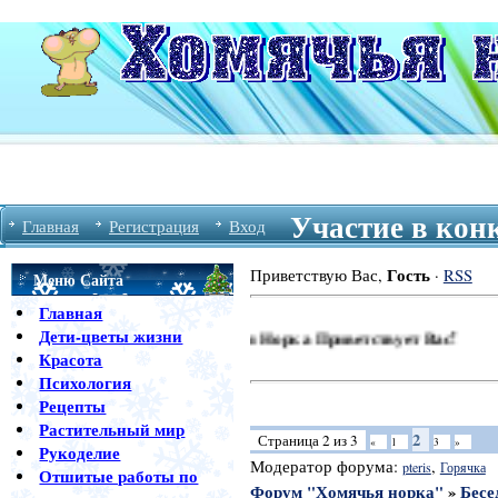
Участие в кон
Главная
Регистрация
Вход
Гость
Приветствую Вас
,
·
RSS
Меню Сайта
Главная
Дети-цветы жизни
Форум Хомячья Норка Приветствует Вас!
Красота
Психология
Рецепты
Растительный мир
2
Страница
2
из
3
«
1
3
»
Рукоделие
Модератор форума:
,
pteris
Горячка
Отшитые работы по
Форум "Хомячья норка"
»
Бесе