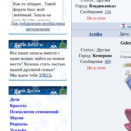
Владикавказ
Город:
Сообщения:
134
Не в сети
Для добавления необходима
авторизация
Arnika
Дата:
Gele
НаШи ЗаПаСы
Статус: Друзья
Все наши запасы вместе с
Кемерово
Город:
Счасть
нами можно найти на новом
Сообщения:
469
месте! Хочешь стать частью
Не в сети
нашей дружной семьи?
Мы ждем тебя
ЗДЕСЬ
Наши Друзья
Дети
Красота
Психология отношений
Магия
Рецепты
Усадьба