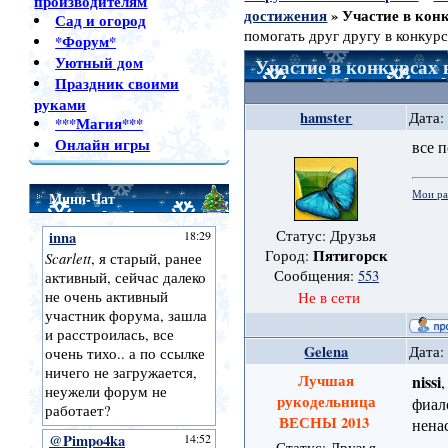
производителям
достижения
»
Участие в кон
Сад и огород
помогать друг другу в конкурс
*Форум*
Уютный дом
Участие в конкурсах 
Праздник своими
руками
hamster
Дата:
***Магия***
Онлайн игры
все 
Мои р
Мини-Чат
Статус: Друзья
Пятигорск
Город:
Сообщения:
553
Не в сети
Gelena
Дата:
Лучшая
nissi
рукодельница
фиал
ВЕСНЫ 2013
нена
Статус: Друзья