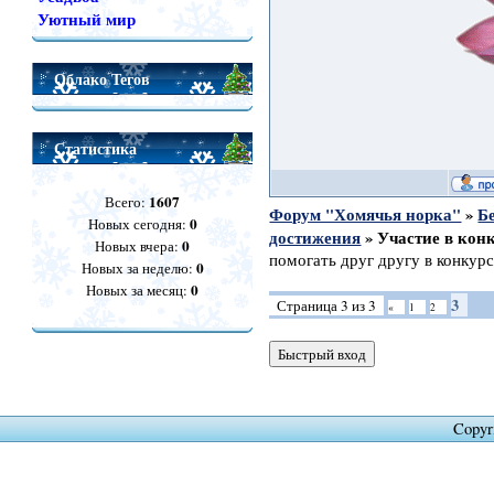
Уютный мир
Облако Тегов
Статистика
1607
Всего:
Форум "Хомячья норка"
»
Б
0
Новых сегодня:
достижения
»
Участие в кон
0
Новых вчера:
помогать друг другу в конкурс
0
Новых за неделю:
0
Новых за месяц:
3
Страница
3
из
3
«
1
2
Copyr