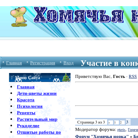
Участие в кон
Главная
Регистрация
Вход
Гость
Приветствую Вас
,
·
RSS
Меню Сайта
Главная
Дети-цветы жизни
Красота
Психология
Рецепты
Растительный мир
3
Страница
3
из
3
«
1
2
Рукоделие
Модератор форума:
,
pteris
Горяч
Отшитые работы по
Форум "Хомячья норка"
»
Б