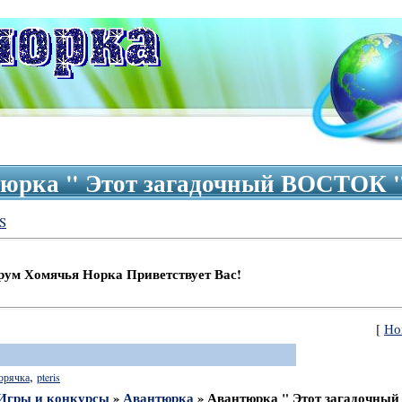
юрка " Этот загадочный ВОСТОК "
S
чья Норка Приветствует Вас!
[
Но
,
орячка
pteris
Игры и конкурсы
»
Авантюрка
»
Авантюрка " Этот загадочны