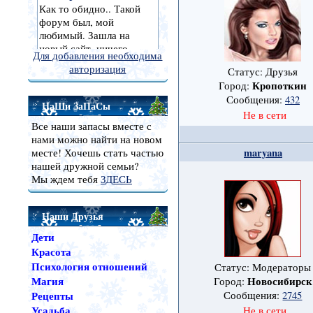
Для добавления необходима
авторизация
Статус: Друзья
Кропоткин
Город:
Сообщения:
432
НаШи ЗаПаСы
Не в сети
Все наши запасы вместе с
нами можно найти на новом
maryana
месте! Хочешь стать частью
нашей дружной семьи?
Мы ждем тебя
ЗДЕСЬ
Наши Друзья
Дети
Красота
Психология отношений
Статус: Модераторы
Магия
Новосибирск
Город:
Рецепты
Сообщения:
2745
Усадьба
Не в сети