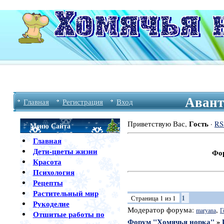
Авант
Главная
Регистрация
Вход
Гость
Приветствую Вас
,
·
RS
Меню Сайта
Главная
Дети-цветы жизни
Форум Хомя
Красота
Психология
Рецепты
Растительный мир
1
Страница
1
из
1
Рукоделие
Модератор форума:
,
maryana
Г
Отшитые работы по
Форум "Хомячья норка"
»