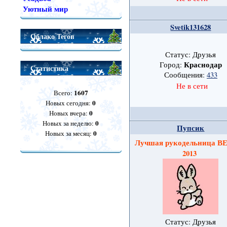
Уютный мир
Svetik131628
Облако Тегов
Статус: Друзья
Краснодар
Город:
Статистика
Сообщения:
433
Не в сети
1607
Всего:
0
Новых сегодня:
0
Новых вчера:
0
Новых за неделю:
Пупсик
0
Новых за месяц:
Лучшая рукодельница 
2013
Статус: Друзья