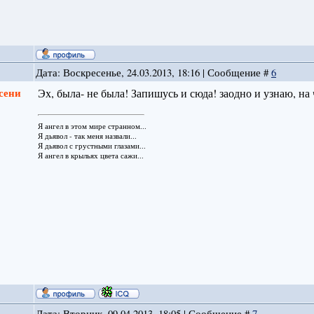
Дата: Воскресенье, 24.03.2013, 18:16 | Сообщение #
6
сени
Эх, была- не была! Запишусь и сюда! заодно и узнаю, на 
Я ангел в этом мире странном...
Я дьявол - так меня назвали...
Я дьявол с грустными глазами...
Я ангел в крыльях цвета сажи...
Дата: Вторник, 09.04.2013, 18:05 | Сообщение #
7