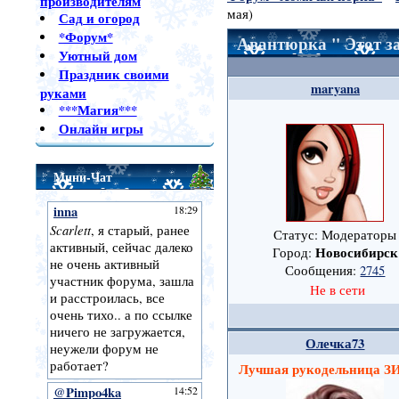
производителям
мая)
Сад и огород
*Форум*
Авантюрка " Этот 
Уютный дом
Праздник своими
maryana
руками
***Магия***
Онлайн игры
Мини-Чат
Статус: Модераторы
Новосибирск
Город:
Сообщения:
2745
Не в сети
Олечка73
Лучшая рукодельница