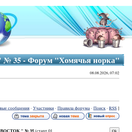
 № 35 - Форум "Хомячья норка"
08.08.2026, 07:02
вые сообщения
·
Участники
·
Правила форума
·
Поиск
·
RSS
]
й ВОСТОК " № 35
(старт 01