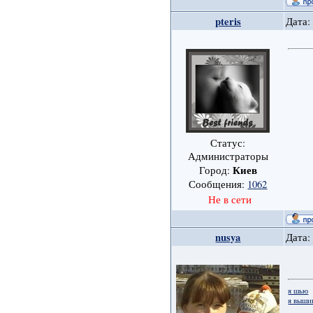
pteris
Дата:
Статус:
Администраторы
Киев
Город:
Сообщения:
1062
Не в сети
nusya
Дата:
я шью
я выши