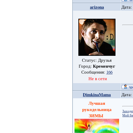
arizona
Дата:
Статус: Друзья
Кременчуг
Город:
Сообщения:
166
Не в сети
DimkinaMama
Дата:
Лучшая
рукодельница
Заходи
ЗИМЫ
Мой би