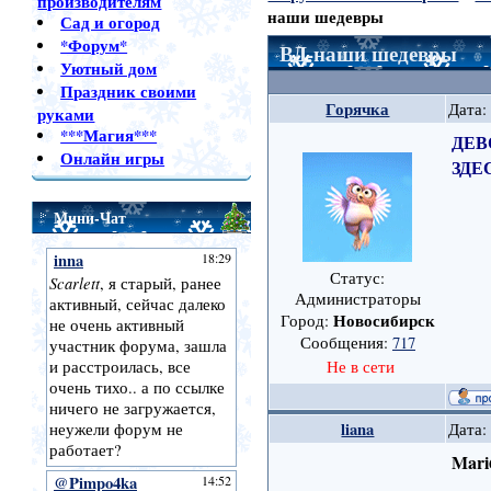
производителям
наши шедевры
Сад и огород
*Форум*
ВД-наши шедевры
Уютный дом
Праздник своими
Горячка
Дата:
руками
***Магия***
ДЕВ
Онлайн игры
ЗДЕ
Мини-Чат
Статус:
Администраторы
Новосибирск
Город:
Сообщения:
717
Не в сети
liana
Дата:
Mari