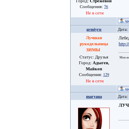
Стрежевой
Город:
Сообщения:
76
Не в сети
armiyru
Дата:
Лучшая
Лебе
рукодельница
http:
ЗИМЫ
Статус: Друзья
Моя н
Адыгея,
Город:
Майкоп
Сообщения:
129
Не в сети
maryana
Дата:
ЛУ