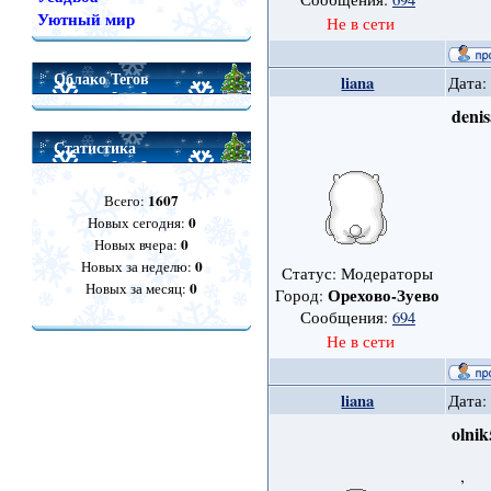
Уютный мир
Не в сети
Облако Тегов
liana
Дата:
deni
Статистика
1607
Всего:
0
Новых сегодня:
0
Новых вчера:
0
Новых за неделю:
Статус: Модераторы
0
Новых за месяц:
Орехово-Зуево
Город:
Сообщения:
694
Не в сети
liana
Дата:
olni
,