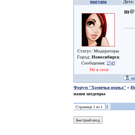
maryana
Дата:
m@
Статус: Модераторы
Новосибирск
Город:
Сообщения:
2745
Не в сети
Форум "Хомячья норка"
»
И
наши шедевры
1
Страница
1
из
1