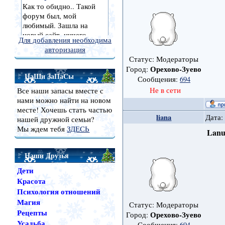
Для добавления необходима
авторизация
Статус: Модераторы
Орехово-Зуево
Город:
НаШи ЗаПаСы
Сообщения:
694
Не в сети
Все наши запасы вместе с
нами можно найти на новом
месте! Хочешь стать частью
liana
Дата:
нашей дружной семьи?
Мы ждем тебя
ЗДЕСЬ
Lanu
Наши Друзья
Дети
Красота
Психология отношений
Магия
Статус: Модераторы
Рецепты
Орехово-Зуево
Город:
Усадьба
Сообщения:
694