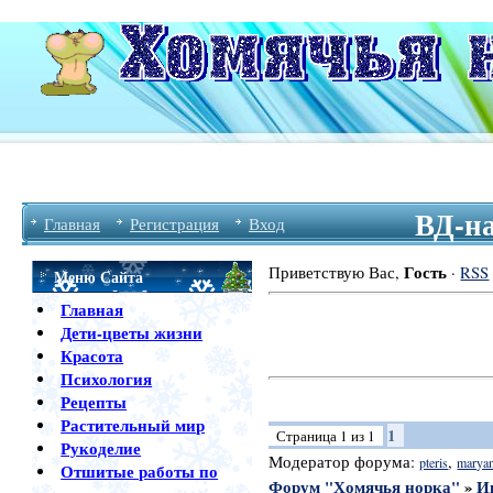
ВД-н
Главная
Регистрация
Вход
Гость
Приветствую Вас
,
·
RSS
Меню Сайта
Главная
Дети-цветы жизни
Красота
Психология
Рецепты
Растительный мир
1
Страница
1
из
1
Рукоделие
Модератор форума:
,
pteris
marya
Отшитые работы по
Форум "Хомячья норка"
»
И