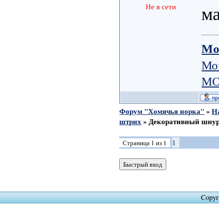
м
Не в сети
Мо
Мо
МО
Форум "Хомячья норка"
»
Н
штрих
»
Декоративный шну
1
Страница
1
из
1
Copyr