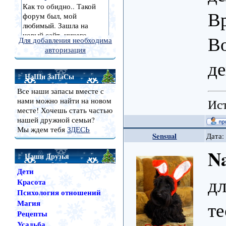
В
Во
Для добавления необходима
авторизация
де
НаШи ЗаПаСы
Все наши запасы вместе с
Ист
нами можно найти на новом
месте! Хочешь стать частью
нашей дружной семьи?
Мы ждем тебя
ЗДЕСЬ
Sensual
Дата:
N
Наши Друзья
Дети
дл
Красота
Психология отношений
т
Магия
Рецепты
Усадьба