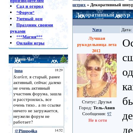
производителям
штрих
»
Декоративный шну
Сад и огород
*Форум*
Декоративный шнур
Уютный дом
Праздник своими
Nava
Дата:
руками
***Магия***
Лучшая
Ос
Онлайн игры
рукодельница лета
2012
с
Мини-Чат
од
ка
б
Статус: Друзья
Тель-Авив
Город:
де
Сообщения:
97
Не в сети
де