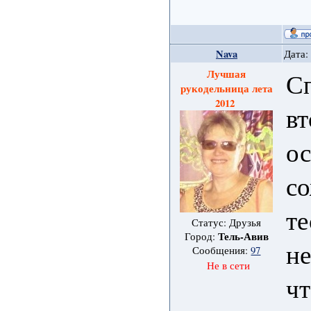
Nava
Дата:
Лучшая
Сп
рукодельница лета
2012
вт
ос
со
те
Статус: Друзья
Тель-Авив
Город:
не
Сообщения:
97
Не в сети
чт