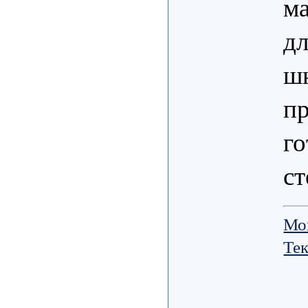
м
дл
шн
пр
г
ст
Мо
Те