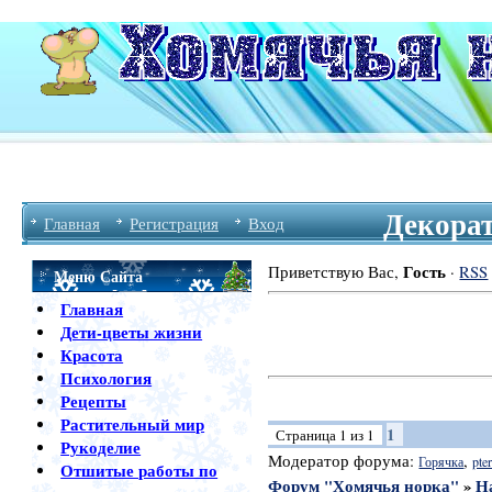
Декора
Главная
Регистрация
Вход
Гость
Приветствую Вас
,
·
RSS
Меню Сайта
Главная
Дети-цветы жизни
Красота
Психология
Рецепты
Растительный мир
1
Страница
1
из
1
Рукоделие
Модератор форума:
,
Горячка
pter
Отшитые работы по
Форум "Хомячья норка"
»
Н