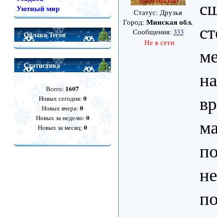
с
Уютный мир
Статус: Друзья
Минская обл.
Город:
с
Сообщения:
333
Облако Тегов
Не в сети
ме
Статистика
на
1607
Всего:
вр
0
Новых сегодня:
0
Новых вчера:
0
Новых за неделю:
м
0
Новых за месяц:
п
не
по