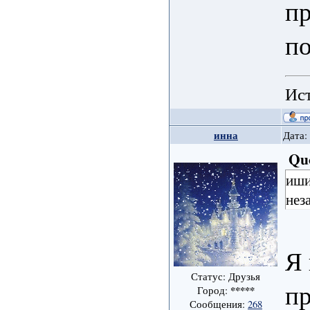
пр
п
Ист
инна
Дата:
Qu
иши
нез
Я 
Статус: Друзья
п
*****
Город:
Сообщения:
268