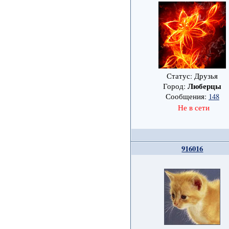
Статус: Друзья
Люберцы
Город:
Сообщения:
148
Не в сети
916016