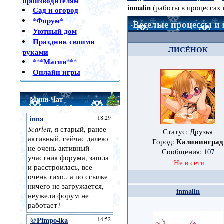
производителям
inmalin
(работы в процессах
Сад и огород
*Форум*
Веселые процессы и 
Уютный дом
Праздник своими
ЛИСЁНОК
руками
***Магия***
Онлайн игры
Мини-Чат
Статус: Друзья
Калининград
Город:
Сообщения:
107
Не в сети
inmalin