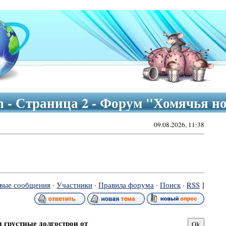
in - Страница 2 - Форум "Хомячья н
09.08.2026, 11:38
вые сообщения
·
Участники
·
Правила форума
·
Поиск
·
RSS
]
 грустные долгострои от