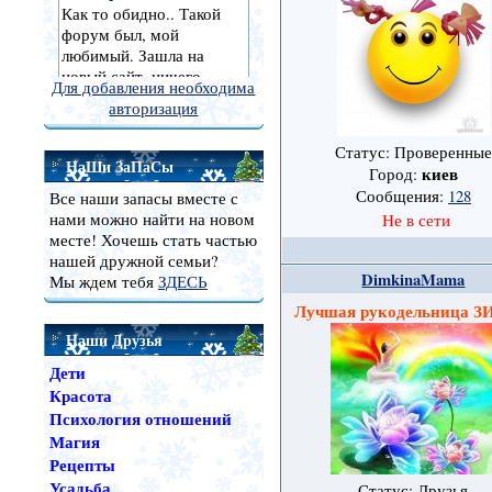
Для добавления необходима
авторизация
Статус: Проверенные
НаШи ЗаПаСы
киев
Город:
Сообщения:
128
Все наши запасы вместе с
нами можно найти на новом
Не в сети
месте! Хочешь стать частью
нашей дружной семьи?
DimkinaMama
Мы ждем тебя
ЗДЕСЬ
Лучшая рукодельница
Наши Друзья
Дети
Красота
Психология отношений
Магия
Рецепты
Усадьба
Статус: Друзья