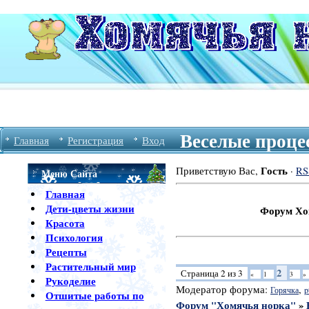
Веселые процес
Главная
Регистрация
Вход
Гость
Приветствую Вас
,
·
RS
Меню Сайта
Главная
Дети-цветы жизни
Форум Хомячья Но
Красота
Психология
Рецепты
Растительный мир
2
Страница
2
из
3
«
1
3
»
Рукоделие
Модератор форума:
,
Горячка
p
Отшитые работы по
Форум "Хомячья норка"
»