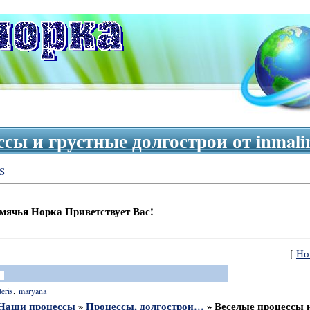
сы и грустные долгострои от inmal
S
рка Приветствует Вас!
[
Но
,
teris
maryana
Наши процессы
»
Процессы, долгострои…
»
Веселые процессы и