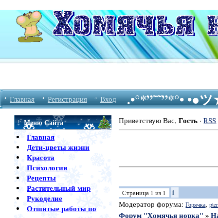
.•°*”˜˜”*°• •
Главная
Регистрация
Вход
Гость
Приветствую Вас
,
·
RSS
Меню Сайта
Главная
Дети-цветы жизни
Красота
Психология
Рецепты
Растительный мир
1
Страница
1
из
1
Рукоделие
Модератор форума:
,
Горячка
pter
Отшитые работы по
Форум "Хомячья норка"
»
Н