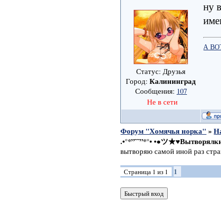
ну 
име
А ВО
Статус: Друзья
Калининград
Город:
Сообщения:
107
Не в сети
Форум "Хомячья норка"
»
Н
.•°*”˜˜”*°• •●ツ★♥Вытворялк
вытворяю самой иной раз стра
1
Страница
1
из
1