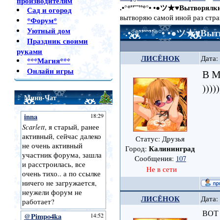
производителям
.•°*”˜˜”*°• •●ツ★♥Вытворялк
Сад и огород
вытворяю самой иной раз стра
*Форум*
Уютный дом
.•°*”˜˜”*°• •●ツ★♥Вы
Праздник своими
руками
ЛИСЁНОК
Дата:
***Магия***
Онлайн игры
В 
))))
Мини-Чат
Статус: Друзья
Калининград
Город:
Сообщения:
107
Не в сети
ЛИСЁНОК
Дата:
ВОТ