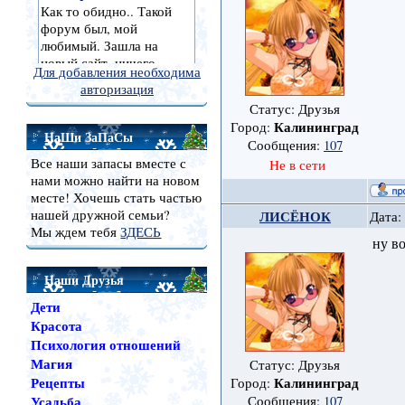
Для добавления необходима
авторизация
Статус: Друзья
Калининград
Город:
НаШи ЗаПаСы
Сообщения:
107
Все наши запасы вместе с
Не в сети
нами можно найти на новом
месте! Хочешь стать частью
нашей дружной семьи?
ЛИСЁНОК
Дата:
Мы ждем тебя
ЗДЕСЬ
ну в
Наши Друзья
Дети
Красота
Психология отношений
Магия
Статус: Друзья
Рецепты
Калининград
Город:
Усадьба
Сообщения:
107