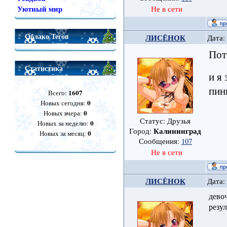
Уютный мир
Не в сети
Облако Тегов
ЛИСЁНОК
Дата:
Пот
Статистика
и я
пин
1607
Всего:
0
Новых сегодня:
0
Новых вчера:
Статус: Друзья
0
Новых за неделю:
Калининград
Город:
0
Новых за месяц:
Сообщения:
107
Не в сети
ЛИСЁНОК
Дата:
дево
резу