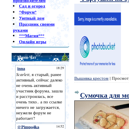
производителям
Сад и огород
*Форум*
Уютный дом
Праздник своими
руками
***Магия***
Онлайн игры
Мини-Чат
Вышивка крестом
|
Просмот
Сумочка для м