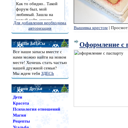
Для добавления необходима
Вышивка крестом
|
Просмот
авторизация
Оформление с 
НаШи ЗаПаСы
Все наши запасы вместе с
нами можно найти на новом
месте! Хочешь стать частью
нашей дружной семьи?
Мы ждем тебя
ЗДЕСЬ
Наши Друзья
Дети
Красота
Психология отношений
Магия
Рецепты
Усадьба