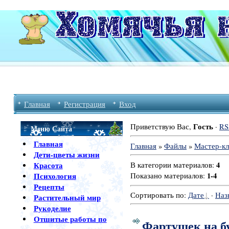
Главная
Регистрация
Вход
Гость
Приветствую Вас
,
·
RS
Меню Сайта
Главная
Главная
»
Файлы
»
Мастер-к
Дети-цветы жизни
4
Красота
В категории материалов
:
1-4
Психология
Показано материалов
:
Рецепты
Сортировать по
:
Дате
·
Наз
Растительный мир
Рукоделие
Отшитые работы по
Фартушек на б