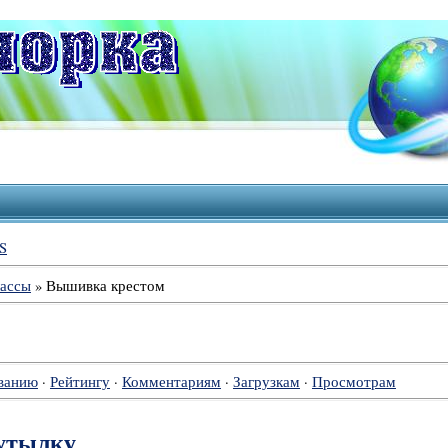
S
лассы
» Вышивка крестом
ванию
·
Рейтингу
·
Комментариям
·
Загрузкам
·
Просмотрам
утылку