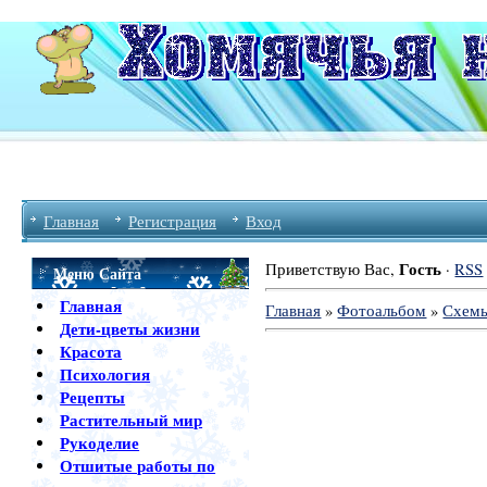
Главная
Регистрация
Вход
Гость
Приветствую Вас
,
·
RSS
Меню Сайта
Главная
Главная
»
Фотоальбом
»
Схем
Дети-цветы жизни
Красота
Психология
Рецепты
Растительный мир
Рукоделие
Отшитые работы по