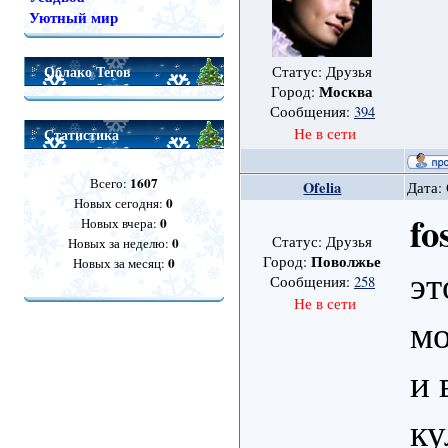
Уютный мир
Облако Тегов
Статус: Друзья
Москва
Город:
Сообщения:
394
Статистика
Не в сети
1607
Всего:
Ofelia
Дата: 
0
Новых сегодня:
fo
0
Новых вчера:
Статус: Друзья
0
Новых за неделю:
Поволжье
Город:
0
Новых за месяц:
эт
Сообщения:
258
Не в сети
мо
и 
ку