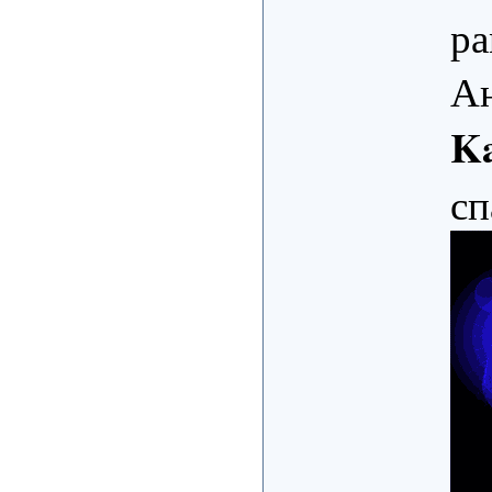
ра
Ан
K
сп