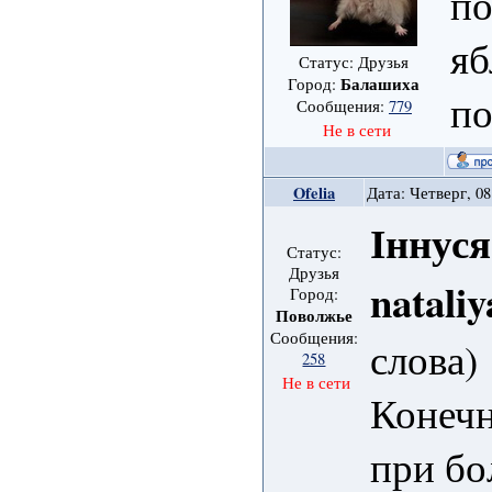
по
яб
Статус: Друзья
Балашиха
Город:
по
Сообщения:
779
Не в сети
Ofelia
Дата: Четверг, 08
Іннуся
Статус:
Друзья
nataliy
Город:
Поволжье
Сообщения:
слова)
258
Не в сети
Конечн
при бо