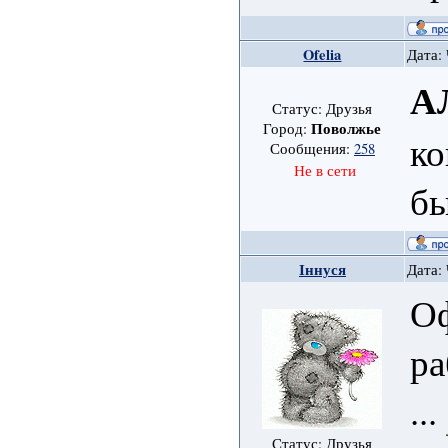
Ofelia
Дата: 
А
Статус: Друзья
Поволжье
Город:
ко
Сообщения:
258
Не в сети
бы
Іннуся
Дата: 
О
ра
...
Статус: Друзья