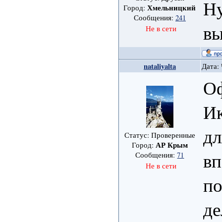
Ну
Хмельницкий
Город:
Сообщения:
241
вы
Не в сети
nataliyalta
Дата: 
Оф
Ик
дл
Статус: Проверенные
АР Крым
Город:
вп
Сообщения:
71
Не в сети
по
де