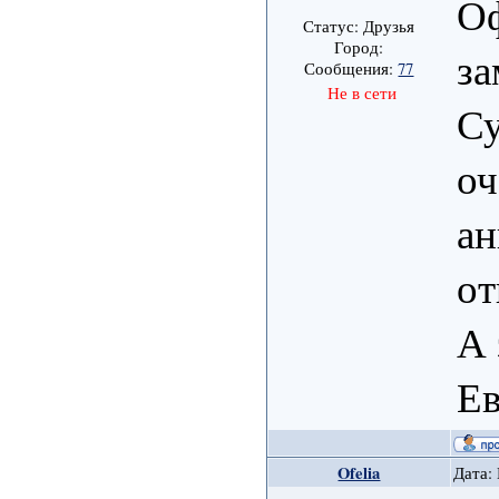
Оф
Статус: Друзья
Город:
за
Сообщения:
77
Не в сети
Су
оч
ан
от
А 
Ев
Ofelia
Дата: 