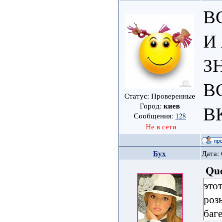
В
И
З
В
Статус: Проверенные
киев
Город:
В
Сообщения:
128
Не в сети
Бух
Дата: 
Qu
это
роз
баге