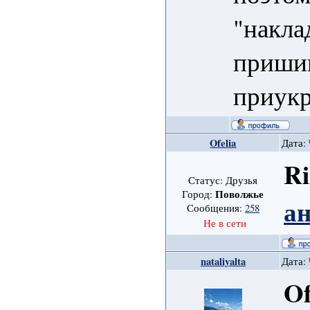
"накла
пришив
приукр
Ofelia
Дата: 
Ri
Статус: Друзья
Поволжье
Город:
а
Сообщения:
258
Не в сети
nataliyalta
Дата: 
Of