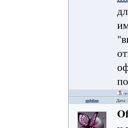
дл
им
"в
от
оф
по
gpbilan
Дата: 
Of