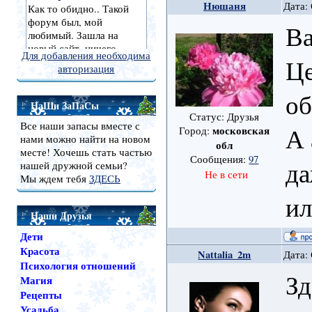
Нюшаня
Дата: 
Ва
Для добавления необходима
Це
авторизация
о
НаШи ЗаПаСы
Статус: Друзья
Все наши запасы вместе с
А 
московская
Город:
нами можно найти на новом
обл
месте! Хочешь стать частью
Сообщения:
97
да
нашей дружной семьи?
Не в сети
Мы ждем тебя
ЗДЕСЬ
ил
Наши Друзья
Дети
Красота
Nattalia_2m
Дата: 
Психология отношений
Зд
Магия
Рецепты
Усадьба