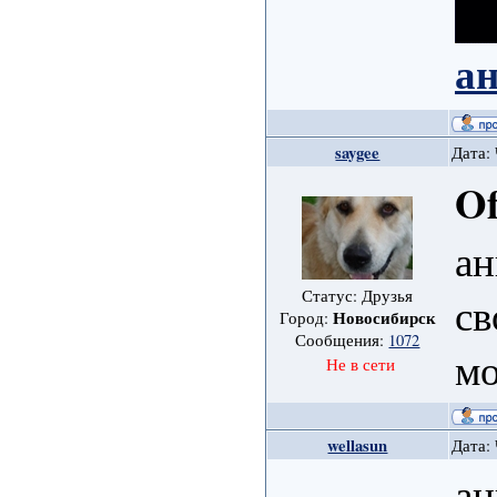
а
saygee
Дата: 
Of
ан
Статус: Друзья
св
Новосибирск
Город:
Сообщения:
1072
мо
Не в сети
wellasun
Дата: 
ан