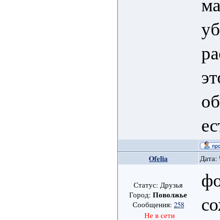
ма
уб
ра
эт
об
ес
Ofelia
Дата: 
фо
Статус: Друзья
Поволжье
Город:
с
Сообщения:
258
Не в сети