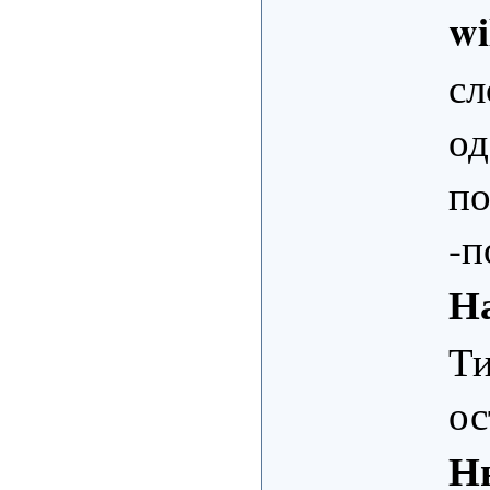
w
сл
од
по
-п
Н
Ти
ос
Н