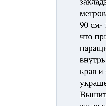
заклад
метров
90 см- 
что пр
наращи
внутрь
края и
украше
Вышить
заклад