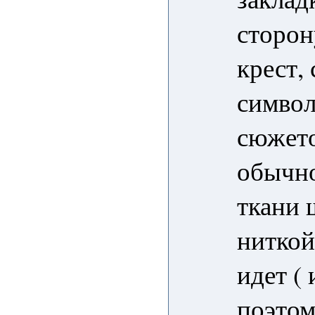
сторон
крест,
символ
сюжето
обычно
ткани 
ниткой
идет ( 
поэтом