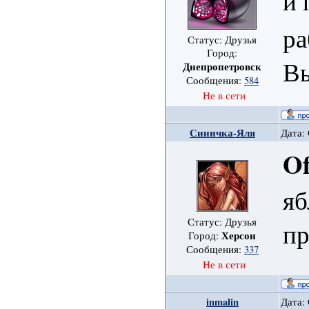
и 
ра
Статус: Друзья
Город:
Вы
Днепропетровск
Сообщения:
584
Не в сети
Синичка-Яля
Дата: 
Of
яб
Статус: Друзья
пр
Херсон
Город:
Сообщения:
337
Не в сети
inmalin
Дата: 