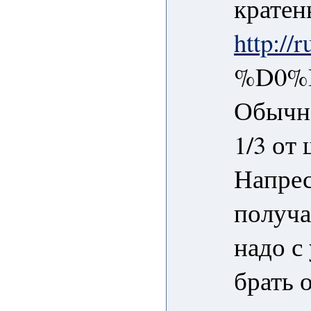
кратен
http://
%D0%
Обычно
1/3 от
Напрес
получае
надо с
брать о