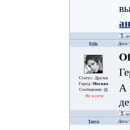
вы
а
Feliz
Дата: 
Of
Ге
Статус: Друзья
А 
Москва
Город:
Сообщения:
48
Не в сети
де
Tanya
Дата: 