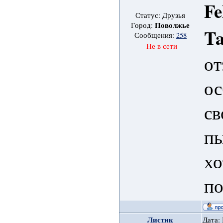
Fe
Статус: Друзья
Поволжье
Город:
Ta
Сообщения:
258
Не в сети
от
ос
св
пы
хо
по
Листик
Дата: 