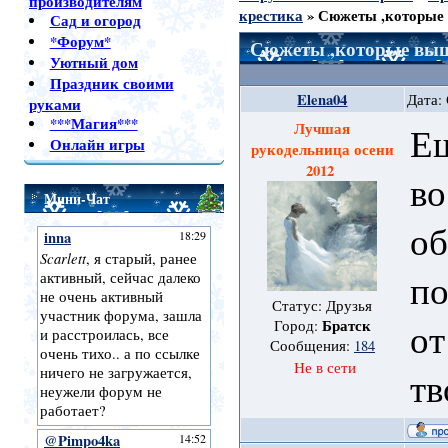
производителям
крестика
»
Сюжеты ,которые 
Сад и огород
*Форум*
Сюжеты ,которые выши
Уютный дом
Праздник своими
Elena04
Дата: 
руками
***Магия***
Лучшая
Ещ
Онлайн игры
рукодельница осени
2012
во
Мини-Чат
об
по
Статус: Друзья
от
Братск
Город:
Сообщения:
184
Не в сети
тв