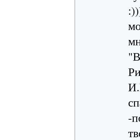
:))
мо
мн
"В
Ри
И.
сп
-п
тв