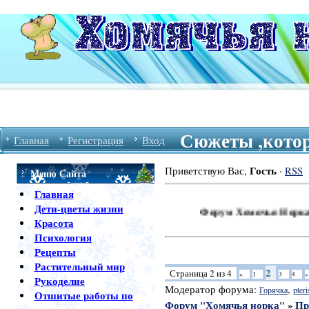
Сюжеты ,котор
Главная
Регистрация
Вход
Гость
Приветствую Вас
,
·
RSS
Меню Сайта
Главная
Дети-цветы жизни
Форум Хомячья Норка Приветс
Красота
Психология
Рецепты
Растительный мир
2
Страница
2
из
4
«
1
3
4
»
Рукоделие
Модератор форума:
,
Горячка
pteri
Отшитые работы по
Форум "Хомячья норка"
»
Пр