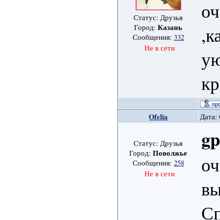
оч
Статус: Друзья
Казань
Город:
,к
Сообщения:
332
Не в сети
ую
кр
Ofelia
Дата: 
gp
Статус: Друзья
Поволжье
Город:
оч
Сообщения:
258
Не в сети
вы
Сп