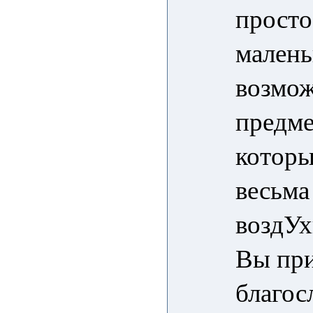
просто
малень
возмож
предме
которы
весьма
воздУх
Вы при
благос