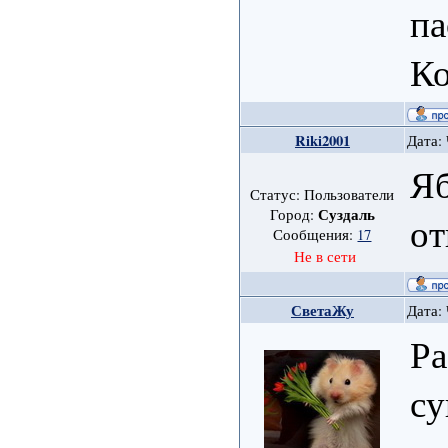
па
Ко
Riki2001
Дата: 
Яб
Статус: Пользователи
Суздаль
Город:
от
Сообщения:
17
Не в сети
СветаЖу
Дата: 
Ра
су